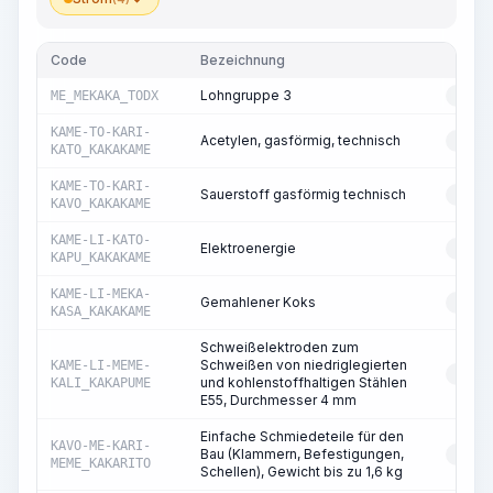
Code
Bezeichnung
T
Lohngruppe 3
ME_MEKAKA_TODX
RESS
KAME-TO-KARI-
Acetylen, gasförmig, technisch
RESS
KATO_KAKAKAME
KAME-TO-KARI-
Sauerstoff gasförmig technisch
RESS
KAVO_KAKAKAME
KAME-LI-KATO-
Elektroenergie
RESS
KAPU_KAKAKAME
KAME-LI-MEKA-
Gemahlener Koks
RESS
KASA_KAKAKAME
Schweißelektroden zum
Schweißen von niedriglegierten
KAME-LI-MEME-
RESS
und kohlenstoffhaltigen Stählen
KALI_KAKAPUME
E55, Durchmesser 4 mm
Einfache Schmiedeteile für den
KAVO-ME-KARI-
Bau (Klammern, Befestigungen,
RESS
MEME_KAKARITO
Schellen), Gewicht bis zu 1,6 kg