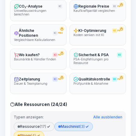
CO₂-Analyse
Regionale Preise
KI
KI
PRO
Umweltauswirkungen
Kaufkraftparität vergleichen
berechnen
Ähnliche
KI-Optimierung
KI
PRO
KI
PRO
Positionen
Kosten senken mit KI
Vergleichbare Kalkulationen
Wo kaufen?
Sicherheit & PSA
KI
PRO
KI
Baumärkte & Händler finden
PSA-Empfehlungen pro
Ressource
Zeitplanung
Qualitätskontrolle
KI
PRO
KI
PRO
Dauer & Teamplanung
Prüfpunkte & Abnahme
Alle Ressourcen (24/24)
Typen anzeigen:
Alle ausblenden
Ressource
(17)
Maschinist
(3)
Strom
(4)