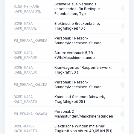
Schwelle aus Nadelholz,
RISA-ME-KAME-
unbehandelt, für Breitspur-
RESS
KAPU_KAKATOME
Eisenbahnen, Typ I
Elektrische Brückenkrane,
DXME-KASA-
RESS
Tragfähigkeit 10 t
KAPU_KAKANE
Personal: 1 Person-
PU_MEKAKA_KAPUKA
MASC
Stunde/Maschinen-Stunde
Strom: Verbrauch 5,78
DXME-KASA-
ST
kWh/Maschinenstunde
KAPU_KAKANE
Kranwagen auf Raupenfahrwerk,
DXME-KASA-
RESS
Tragkraft 50 t
KANE_KAKADX
Personal: 1 Person-
PU_MEKAKA_KALIKA
MASC
Stunde/Maschinen-Stunde
Krane auf Schienenfahrwerk,
DXME-KASA-
RESS
Tragfähigkeit 25 t
KALI_KAKATO
Personal: 2
PU_MEKAKA_KASASA
MASC
Mannstunden/Maschinenstunden
Elektrische Winden mit einer
DXME-KANE-
RESS
Zugkraft von bis zu 49,05 kN (5 t)
KATO_KANETO