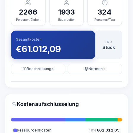
2266
1933
324
Personen/Einheit
Bauarbeiter
Personen/Tag
Gesamtkosten
PRO
€
61.012,09
Stück
Beschreibung
Normen
KI
KI
Illustration
KI-Visualisierung generieren
PRO
Kostenaufschlüsselung
~15-30 Sek.
Ressourcenkosten
€
61.012,09
49%