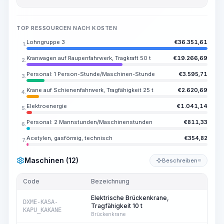
TOP RESSOURCEN NACH KOSTEN
Lohngruppe 3
€
36.351,61
1.
Kranwagen auf Raupenfahrwerk, Tragkraft 50 t
€
19.266,69
2.
Personal: 1 Person-Stunde/Maschinen-Stunde
€
3.595,71
3.
Krane auf Schienenfahrwerk, Tragfähigkeit 25 t
€
2.620,69
4.
Elektroenergie
€
1.041,14
5.
Personal: 2 Mannstunden/Maschinenstunden
€
811,33
6.
Acetylen, gasförmig, technisch
€
354,82
7.
Maschinen (12)
Beschreiben
KI
Code
Bezeichnung
Me
Elektrische Brückenkrane,
DXME-KASA-
Tragfähigkeit 10 t
19
KAPU_KAKANE
Brückenkrane