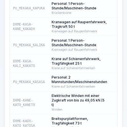
Personal: 1 Person-
Stunde/Maschinen-Stunde
PU_MEKAKA_KAPUKA
19
Brückenkrane
Kranwagen auf Raupenfahrwerk,
DXME-KASA-
Tragkraft 50 t
248
KANE_KAKADX
Kranwagen auf Raupenfahrwerk
Personal: 1 Person-
Stunde/Maschinen-Stunde
PU_MEKAKA_KALIKA
248
Kranwagen auf Raupenfahrwerk
Krane auf Schienenfahrwerk,
DXME-KASA-
Tragfähigkeit 25 t
32
KALI_KAKATO
Krane auf Schienenfahrwerken
Personal: 2
Mannstunden/Maschinenstunden
PU_MEKAKA_KASASA
32
Krane auf Schienenfahrwerken
Elektrische Winden mit einer
Zugkraft von bis zu 49,05 kN (5
DXME-KANE-
244
t)
KATO_KANETO
Winden
Breitspurplattformen,
DXME-KADX-
Tragfähigkeit 73 t
32
KATO_KATOSA