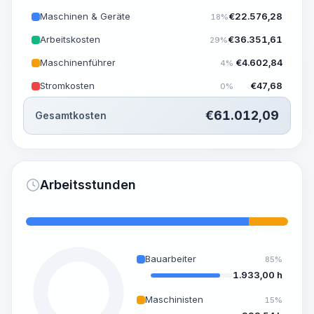
Maschinen & Geräte
€
22.576,28
18%
Arbeitskosten
€
36.351,61
29%
Maschinenführer
€
4.602,84
4%
Stromkosten
€
47,68
0%
€
61.012,09
Gesamtkosten
Arbeitsstunden
Bauarbeiter
85%
1.933,00 h
Maschinisten
15%