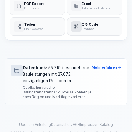
PDF Export
Excel
Druckversion
Tabellenkalkulation
Teilen
QR-Code
Link kopieren
Scannen
Datenbank:
55.719 beschriebene
Mehr erfahren →
Bauleistungen mit 27.672
einzigartigen Ressourcen
Quelle: Eurasische
Baukostendatenbank · Preise können je
nach Region und Marktlage variieren
Über uns
Anleitung
Datenschutz
AGB
Impressum
Katalog