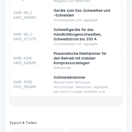
Waggons und Plattformen
Geräte zum Gas-Schweißen und
DXME-MELI-
-Schneiden
13
KAPU_KAPURI
Schweißgeräte und -aggregate
Schweißgeräte für das
Handlichtbogenschweißen,
DXME-MELI-
17
Schweißstrom bis 350 A
KAPU_RITOTO
Schweißgeräte und -aggregate
Pneumatische Niethämmer für
den Betrieb mit mobilen
DXME-RIME-
19
Kompressoranlagen
KADX_KAMEME
Niethämmer
Schmiedehämmer
DXME-RIME-
Mechanisierte Werkzeuge,
19
RIRI_MEKAME
Vorrichtungen, Maschinen, Aggregate,
die nicht in Gruppen enthalten sind
Export & Teilen