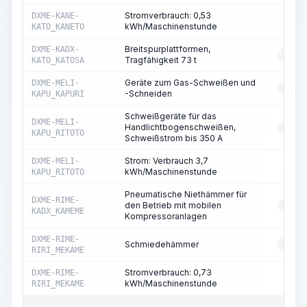
Stromverbrauch: 0,53
DXME-KANE-
ST
kWh/Maschinenstunde
KATO_KANETO
Breitspurplattformen,
DXME-KADX-
RESS
Tragfähigkeit 73 t
KATO_KATOSA
Geräte zum Gas-Schweißen und
DXME-MELI-
RESS
-Schneiden
KAPU_KAPURI
Schweißgeräte für das
DXME-MELI-
Handlichtbogenschweißen,
RESS
KAPU_RITOTO
Schweißstrom bis 350 A
Strom: Verbrauch 3,7
DXME-MELI-
ST
kWh/Maschinenstunde
KAPU_RITOTO
Pneumatische Niethämmer für
DXME-RIME-
den Betrieb mit mobilen
RESS
KADX_KAMEME
Kompressoranlagen
DXME-RIME-
Schmiedehämmer
RESS
RIRI_MEKAME
Stromverbrauch: 0,73
DXME-RIME-
ST
kWh/Maschinenstunde
RIRI_MEKAME