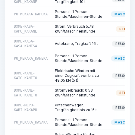
Tragfähigkeit 10 t
KAPU_KAKANE
Personal: 1 Person-
PU_MEKAKA_KAPUKA
MASCHINIS
Stunde/Maschinen-Stunde
Strom: Verbrauch 5,78
DXME-KASA-
STROM
kWh/Maschinenstunde
KAPU_KAKANE
DXME-KASA-
Autokrane, Tragkraft 16 t
RESSOURC
KASA_KAMESA
Personal: 1 Person-
PU_MEKAKA_KANEKA
MASCHINIS
Stunde/Maschinen-Stunde
Elektrische Winden mit
DXME-KANE-
einer Zugkraft von bis zu
RESSOURC
KATO_KANETO
49,05 kN (5 t)
Stromverbrauch: 0,53
DXME-KANE-
STROM
kWh/Maschinenstunde
KATO_KANETO
Pritschenwagen,
DXME-MEPU-
RESSOURC
Tragfähigkeit bis zu 15 t
KARI_KAKAPU
Personal: 1 Person-
PU_MEKAKA_KASAKA
MASCHINIS
Stunde/Maschinen-Stunde
Schweißgeräte für das