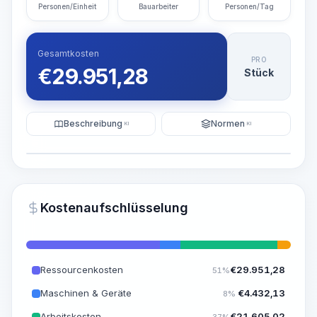
Personen/Einheit
Bauarbeiter
Personen/Tag
Gesamtkosten
PRO
€
29.951,28
Stück
Beschreibung
Normen
KI
KI
Illustration
KI-Visualisierung generieren
PRO
Kostenaufschlüsselung
~15-30 Sek.
Ressourcenkosten
€
29.951,28
51%
Maschinen & Geräte
€
4.432,13
8%
Arbeitskosten
€
21.605,02
37%