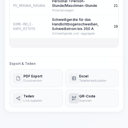
Personal: 1 Person-
Stunde/Maschinen-Stunde
PU_MEKAKA_KASAKA
21,56
Pritschenwagen
Schweißgeräte für das
Handlichtbogenschweißen,
DXME-MELI-
19,28
Schweißstrom bis 350 A
KAPU_RITOTO
Schweißgeräte und -aggregate
Export & Teilen
PDF Export
Excel
Druckversion
Tabellenkalkulation
Teilen
QR-Code
Link kopieren
Scannen