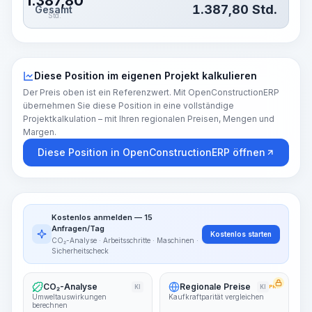
1.387,80
1.387,80
Std.
Gesamt
Std.
Diese Position im eigenen Projekt kalkulieren
Der Preis oben ist ein Referenzwert. Mit OpenConstructionERP
übernehmen Sie diese Position in eine vollständige
Projektkalkulation – mit Ihren regionalen Preisen, Mengen und
Margen.
Diese Position in OpenConstructionERP öffnen
Kostenlos anmelden — 15
Anfragen/Tag
Kostenlos starten
CO₂-Analyse · Arbeitsschritte · Maschinen ·
Sicherheitscheck
CO₂-Analyse
Regionale Preise
KI
KI
PRO
Umweltauswirkungen
Kaufkraftparität vergleichen
berechnen