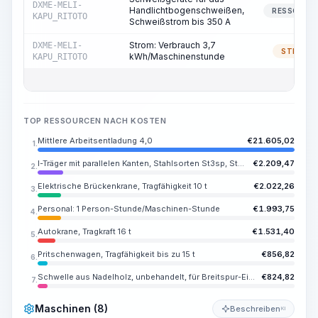
DXME-MELI-
Handlichtbogenschweißen,
RESSOURC
KAPU_RITOTO
Schweißstrom bis 350 A
Strom: Verbrauch 3,7
DXME-MELI-
STROM
kWh/Maschinenstunde
KAPU_RITOTO
TOP RESSOURCEN NACH KOSTEN
Mittlere Arbeitsentladung 4,0
€
21.605,02
1.
I-Träger mit parallelen Kanten, Stahlsorten St3sp, St3ps, Nr. 10B-18B
€
2.209,47
2.
Elektrische Brückenkrane, Tragfähigkeit 10 t
€
2.022,26
3.
Personal: 1 Person-Stunde/Maschinen-Stunde
€
1.993,75
4.
Autokrane, Tragkraft 16 t
€
1.531,40
5.
Pritschenwagen, Tragfähigkeit bis zu 15 t
€
856,82
6.
Schwelle aus Nadelholz, unbehandelt, für Breitspur-Eisenbahnen, Typ I
€
824,82
7.
Maschinen (8)
Beschreiben
KI