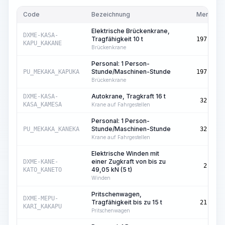
Code
Bezeichnung
Menge
Elektrische Brückenkrane,
DXME-KASA-
Tragfähigkeit 10 t
197,54
KAPU_KAKANE
Brückenkrane
Personal: 1 Person-
Stunde/Maschinen-Stunde
PU_MEKAKA_KAPUKA
197,54
Brückenkrane
Autokrane, Tragkraft 16 t
DXME-KASA-
32,70
KASA_KAMESA
Krane auf Fahrgestellen
Personal: 1 Person-
Stunde/Maschinen-Stunde
PU_MEKAKA_KANEKA
32,70
Krane auf Fahrgestellen
Elektrische Winden mit
einer Zugkraft von bis zu
DXME-KANE-
2,21
49,05 kN (5 t)
KATO_KANETO
Winden
Pritschenwagen,
DXME-MEPU-
Tragfähigkeit bis zu 15 t
21,56
KARI_KAKAPU
Pritschenwagen