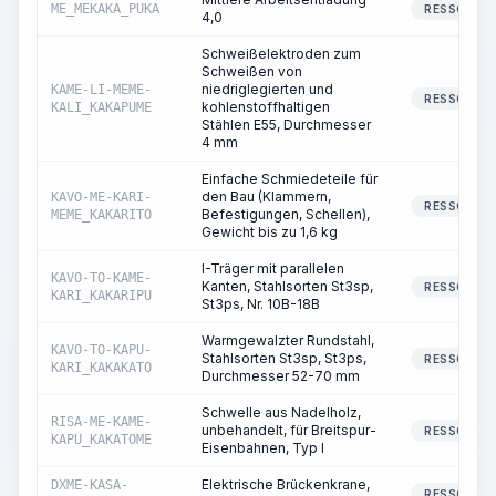
ME_MEKAKA_PUKA
RESSOURC
4,0
Schweißelektroden zum
Schweißen von
niedriglegierten und
KAME-LI-MEME-
RESSOURC
kohlenstoffhaltigen
KALI_KAKAPUME
Stählen E55, Durchmesser
4 mm
Einfache Schmiedeteile für
den Bau (Klammern,
KAVO-ME-KARI-
RESSOURC
Befestigungen, Schellen),
MEME_KAKARITO
Gewicht bis zu 1,6 kg
I-Träger mit parallelen
KAVO-TO-KAME-
Kanten, Stahlsorten St3sp,
RESSOURC
KARI_KAKARIPU
St3ps, Nr. 10B-18B
Warmgewalzter Rundstahl,
KAVO-TO-KAPU-
Stahlsorten St3sp, St3ps,
RESSOURC
KARI_KAKAKATO
Durchmesser 52-70 mm
Schwelle aus Nadelholz,
RISA-ME-KAME-
unbehandelt, für Breitspur-
RESSOURC
KAPU_KAKATOME
Eisenbahnen, Typ I
Elektrische Brückenkrane,
DXME-KASA-
RESSOURC