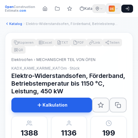
Open
Construction
Katalog
DE
Estimate
.com
Katalog
Elektro-Widerstandsofen, Förderband, Betriebstemperatur bis ...
Kopieren
Excel
TXT
PDF
Link
Teilen
QR
Elektroöfen
MECHANISCHER TEIL VON ÖFEN
KADX_KAME_KARIME_KATOm · Stück
Elektro-Widerstandsofen, Förderband,
Betriebstemperatur bis 1150 °C,
Leistung, 450 kW
Kalkulation
1388
1136
199