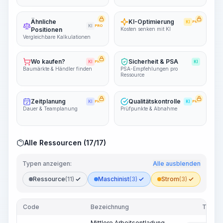
Ähnliche
KI-Optimierung
KI
PRO
KI
PRO
Positionen
Kosten senken mit KI
Vergleichbare Kalkulationen
Wo kaufen?
Sicherheit & PSA
KI
PRO
KI
Baumärkte & Händler finden
PSA-Empfehlungen pro
Ressource
Zeitplanung
Qualitätskontrolle
KI
PRO
KI
PRO
Dauer & Teamplanung
Prüfpunkte & Abnahme
Alle Ressourcen (17/17)
Typen anzeigen:
Alle ausblenden
Ressource
(11)
Maschinist
(3)
Strom
(3)
Code
Bezeichnung
Typ
Mittlere Arbeitsentladung