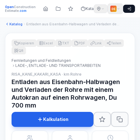
Open
Construction
Katalog
DE
Estimate
.com
Katalog
Entladen aus Eisenbahn-Halbwagen und Verladen der Rohre mit ...
Kopieren
Excel
TXT
PDF
Link
Teilen
QR
Fernleitungen und Feldleitungen
LADE-, ENTLADE- UND TRANSPORTARBEITEN
RISA_KANE_KAKARI_KASA · km Rohre
Entladen aus Eisenbahn-Halbwagen
und Verladen der Rohre mit einem
Autokran auf einen Rohrwagen, Du
700 mm
Kalkulation