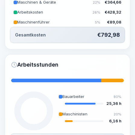
Maschinen & Geräte
€
364,66
22%
Arbeitskosten
€
428,32
26%
Maschinenführer
€
89,08
5%
€
792,98
Gesamtkosten
Arbeitsstunden
Bauarbeiter
80%
25,36 h
Maschinisten
20%
6,16 h