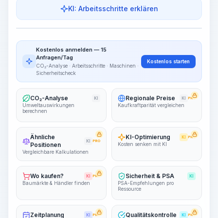
KI: Arbeitsschritte erklären
Arbeitsschritte
Arbeitsablauf visualisieren
PRO
Kostenlos anmelden — 15
~15-30 Sek.
Anfragen/Tag
Kostenlos starten
CO₂-Analyse · Arbeitsschritte · Maschinen ·
Sicherheitscheck
CO₂-Analyse
Regionale Preise
KI
KI
PRO
Umweltauswirkungen
Kaufkraftparität vergleichen
berechnen
Ähnliche
KI-Optimierung
KI
PRO
KI
PRO
Positionen
Kosten senken mit KI
Vergleichbare Kalkulationen
Wo kaufen?
Sicherheit & PSA
KI
PRO
KI
Baumärkte & Händler finden
PSA-Empfehlungen pro
Ressource
Zeitplanung
Qualitätskontrolle
KI
PRO
KI
PRO