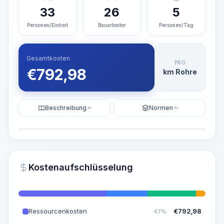
33
26
5
Personen/Einheit
Bauarbeiter
Personen/Tag
Gesamtkosten
PRO
€
792,98
km Rohre
Beschreibung
Normen
KI
KI
Illustration
KI-Visualisierung generieren
PRO
Kostenaufschlüsselung
~15-30 Sek.
Ressourcenkosten
€
792,98
47%