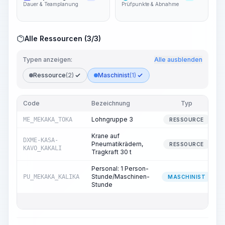
Dauer & Teamplanung
Prüfpunkte & Abnahme
Alle Ressourcen (3/3)
Typen anzeigen:
Alle ausblenden
Ressource
(2)
Maschinist
(1)
Code
Bezeichnung
Typ
Lohngruppe 3
ME_MEKAKA_TOKA
RESSOURCE
Krane auf
DXME-KASA-
Pneumatikrädern,
RESSOURCE
KAVO_KAKALI
Tragkraft 30 t
Personal: 1 Person-
Stunde/Maschinen-
PU_MEKAKA_KALIKA
MASCHINIST
Stunde