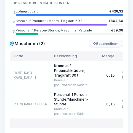
TOP RESSOURCEN NACH KOSTEN
Lohngruppe 3
€
428,32
1.
Krane auf Pneumatikrädern, Tragkraft 30 t
€
364,66
2.
Personal: 1 Person-Stunde/Maschinen-Stunde
€
89,08
3.
Maschinen (2)
Beschreiben
KI
Code
Bezeichnung
Menge
Einhei
Krane auf
Pneumatikrädern,
Masch
DXME-KASA-
Tragkraft 30 t
6,16
Std.
KAVO_KAKALI
Krane auf
pneumatischen Rädern
Personal: 1 Person-
Stunde/Maschinen-
Masch
Stunde
PU_MEKAKA_KALIKA
6,16
Std.
Krane auf
pneumatischen Rädern