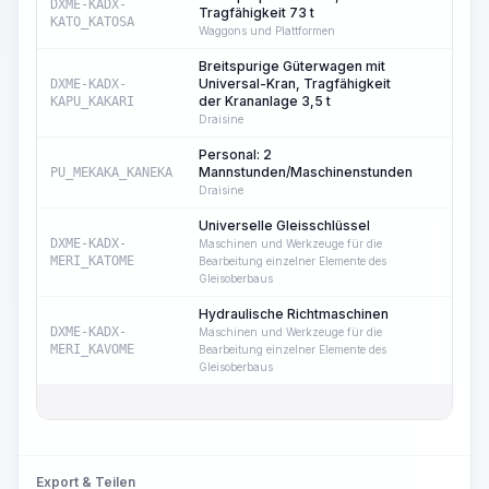
DXME-KADX-
Tragfähigkeit 73 t
4
KATO_KATOSA
Waggons und Plattformen
Breitspurige Güterwagen mit
Universal-Kran, Tragfähigkeit
DXME-KADX-
4
der Krananlage 3,5 t
KAPU_KAKARI
Draisine
Personal: 2
Mannstunden/Maschinenstunden
PU_MEKAKA_KANEKA
4
Draisine
Universelle Gleisschlüssel
DXME-KADX-
Maschinen und Werkzeuge für die
53
MERI_KATOME
Bearbeitung einzelner Elemente des
Gleisoberbaus
Hydraulische Richtmaschinen
DXME-KADX-
Maschinen und Werkzeuge für die
1
MERI_KAVOME
Bearbeitung einzelner Elemente des
Gleisoberbaus
Export & Teilen