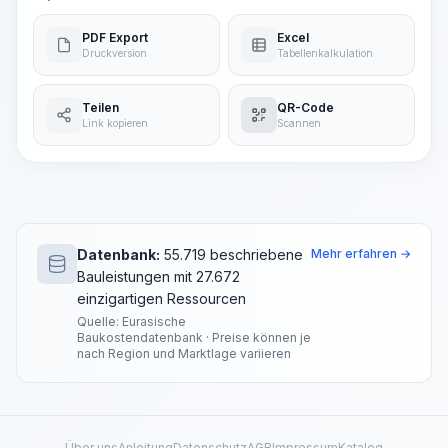
PDF Export
Excel
Druckversion
Tabellenkalkulation
Teilen
QR-Code
Link kopieren
Scannen
Datenbank:
55.719 beschriebene
Mehr erfahren →
Bauleistungen mit 27.672
einzigartigen Ressourcen
Quelle: Eurasische
Baukostendatenbank · Preise können je
nach Region und Marktlage variieren
Über uns
Anleitung
Datenschutz
AGB
Impressum
Katalog