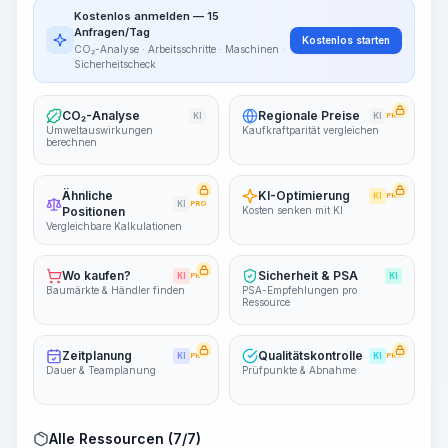
Kostenlos anmelden — 15
~15-30 Sek.
Anfragen/Tag
Kostenlos starten
CO₂-Analyse · Arbeitsschritte · Maschinen ·
Sicherheitscheck
CO₂-Analyse
Regionale Preise
KI
KI
PRO
Umweltauswirkungen
Kaufkraftparität vergleichen
berechnen
Ähnliche
KI-Optimierung
KI
PRO
KI
PRO
Positionen
Kosten senken mit KI
Vergleichbare Kalkulationen
Wo kaufen?
Sicherheit & PSA
KI
PRO
KI
Baumärkte & Händler finden
PSA-Empfehlungen pro
Ressource
Zeitplanung
Qualitätskontrolle
KI
PRO
KI
PRO
Dauer & Teamplanung
Prüfpunkte & Abnahme
Alle Ressourcen (7/7)