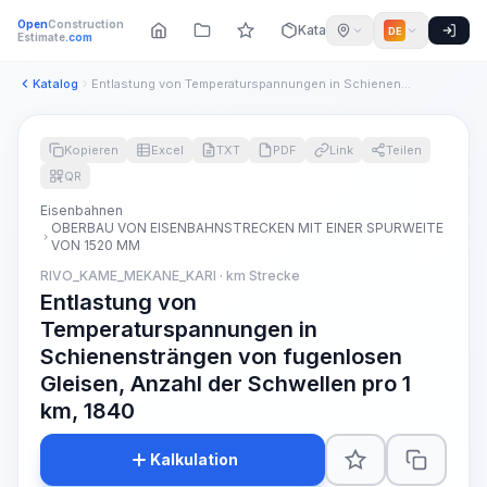
Open
Construction
Katalog
DE
Estimate
.com
Katalog
Entlastung von Temperaturspannungen in Schienensträngen von ...
Kopieren
Excel
TXT
PDF
Link
Teilen
QR
Eisenbahnen
OBERBAU VON EISENBAHNSTRECKEN MIT EINER SPURWEITE
VON 1520 MM
RIVO_KAME_MEKANE_KARI · km Strecke
Entlastung von
Temperaturspannungen in
Schienensträngen von fugenlosen
Gleisen, Anzahl der Schwellen pro 1
km, 1840
Kalkulation