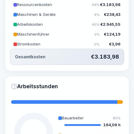
Ressourcenkosten
€
3.183,98
49%
Maschinen & Geräte
€
238,43
4%
Arbeitskosten
€
2.945,55
45%
Maschinenführer
€
124,19
2%
Stromkosten
€
3,96
0%
€
3.183,98
Gesamtkosten
Arbeitsstunden
Bauarbeiter
95%
164,06 h