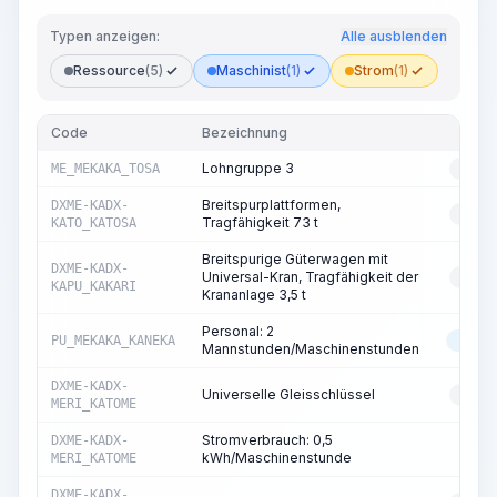
Typen anzeigen:
Alle ausblenden
Ressource
(5)
Maschinist
(1)
Strom
(1)
Code
Bezeichnung
T
Lohngruppe 3
ME_MEKAKA_TOSA
RESS
Breitspurplattformen,
DXME-KADX-
RESS
Tragfähigkeit 73 t
KATO_KATOSA
Breitspurige Güterwagen mit
DXME-KADX-
Universal-Kran, Tragfähigkeit der
RESS
KAPU_KAKARI
Krananlage 3,5 t
Personal: 2
PU_MEKAKA_KANEKA
MASC
Mannstunden/Maschinenstunden
DXME-KADX-
Universelle Gleisschlüssel
RESS
MERI_KATOME
Stromverbrauch: 0,5
DXME-KADX-
ST
kWh/Maschinenstunde
MERI_KATOME
DXME-KADX-