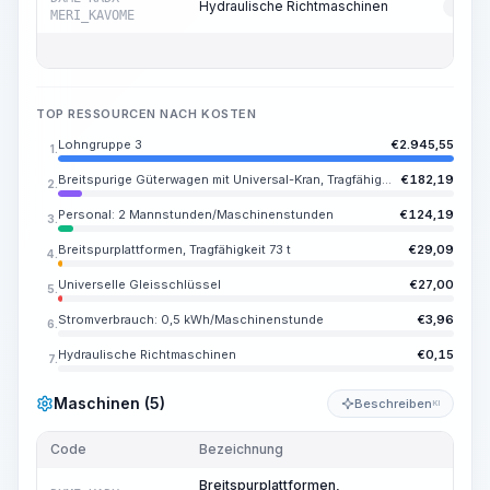
Hydraulische Richtmaschinen
RESS
MERI_KAVOME
TOP RESSOURCEN NACH KOSTEN
Lohngruppe 3
€
2.945,55
1.
Breitspurige Güterwagen mit Universal-Kran, Tragfähigkeit der Krananlage 3,5 t
€
182,19
2.
Personal: 2 Mannstunden/Maschinenstunden
€
124,19
3.
Breitspurplattformen, Tragfähigkeit 73 t
€
29,09
4.
Universelle Gleisschlüssel
€
27,00
5.
Stromverbrauch: 0,5 kWh/Maschinenstunde
€
3,96
6.
Hydraulische Richtmaschinen
€
0,15
7.
Maschinen (5)
Beschreiben
KI
Code
Bezeichnung
Me
Breitspurplattformen,