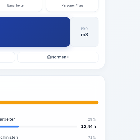
Bauarbeiter
Personen/Tag
PRO
m3
Normen
KI
arbeiter
29%
12,44 h
chinisten
71%