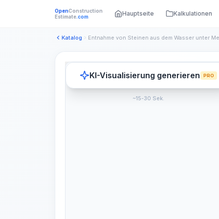
Open
Construction
Hauptseite
Kalkulationen
Estimate
.com
Katalog
KI-Visualisierung generieren
PRO
~15-30 Sek.