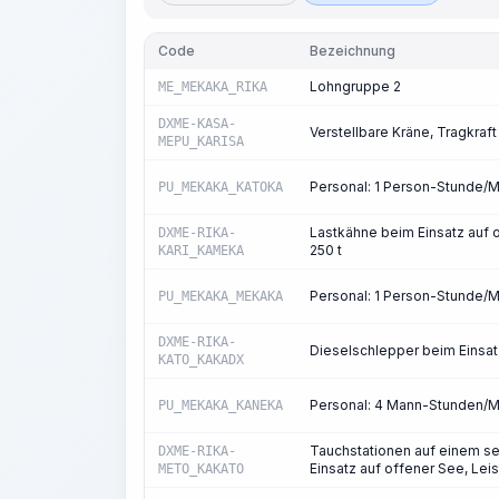
Code
Bezeichnung
Lohngruppe 2
ME_MEKAKA_RIKA
DXME-KASA-
Verstellbare Kräne, Tragkraft 
MEPU_KARISA
Personal: 1 Person-Stunde/
PU_MEKAKA_KATOKA
Lastkähne beim Einsatz auf o
DXME-RIKA-
250 t
KARI_KAMEKA
Personal: 1 Person-Stunde/
PU_MEKAKA_MEKAKA
DXME-RIKA-
Dieselschlepper beim Einsat
KATO_KAKADX
Personal: 4 Mann-Stunden/
PU_MEKAKA_KANEKA
Tauchstationen auf einem se
DXME-RIKA-
Einsatz auf offener See, Lei
METO_KAKATO