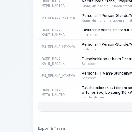
Verstellbare Kräne, Tragkraft
DXME-KASA-
MEPU_KARISA
Krane, die nicht in Gruppen enthal
Personal: 1 Person-Stunde/
PU_MEKAKA_KATOKA
Krane, die nicht in Gruppen enthal
Lastkähne beim Einsatz auf o
DXME-RIKA-
KARI_KAMEKA
Lastkähne
Personal: 1 Person-Stunde/
PU_MEKAKA_MEKAKA
Lastkähne
Dieselschlepper beim Einsat
DXME-RIKA-
KATO_KAKADX
Schlepper
Personal: 4 Mann-Stunden/
PU_MEKAKA_KANEKA
Schlepper
Tauchstationen auf einem se
DXME-RIKA-
offener See, Leistung 110 k
METO_KAKATO
Tauchstationen
Export & Teilen