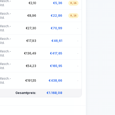
Masch.-
€
2,10
€
5,36
0,16
Std.
Masch.-
€
8,96
€
22,86
0,16
Std.
Masch.-
€
27,30
€
70,99
-
Std.
Masch.-
€
17,93
€
46,61
-
Std.
Masch.-
€
136,49
€
417,65
-
Std.
Masch.-
€
54,23
€
165,95
-
Std.
Masch.-
€
191,55
€
438,66
-
Std.
Gesamtpreis:
€
1.168,08