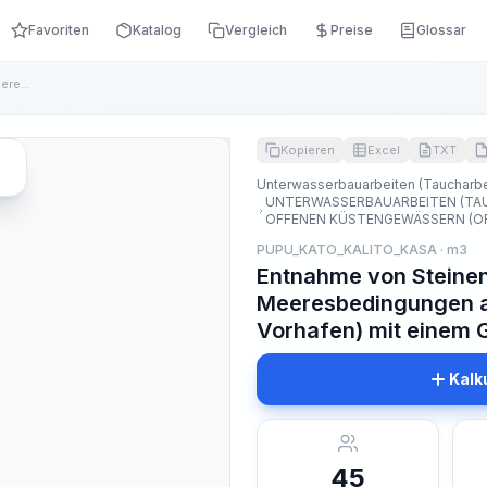
Favoriten
Katalog
Vergleich
Preise
Glossar
Entnahme von Steinen aus dem Wasser unter Meeresbedingungen ...
Kopieren
Excel
TXT
Unterwasserbauarbeiten (Taucharbe
UNTERWASSERBAUARBEITEN (TAU
OFFENEN KÜSTENGEWÄSSERN (OF
PUPU_KATO_KALITO_KASA · m3
Entnahme von Steine
Meeresbedingungen an
Vorhafen) mit einem G
Kalk
45