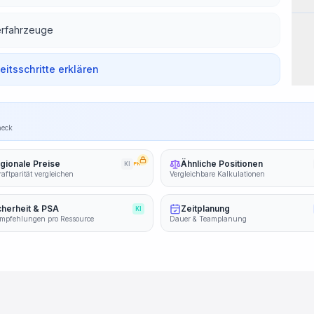
Arb
erfahrzeuge
beitsschritte erklären
heck
gionale Preise
Ähnliche Positionen
KI
PRO
aftparität vergleichen
Vergleichbare Kalkulationen
cherheit & PSA
Zeitplanung
KI
mpfehlungen pro Ressource
Dauer & Teamplanung