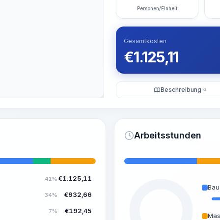
Personen/Einheit
Gesamtkosten
€
1.125,11
Beschreibung
KI
Arbeitsstunden
€
1.125,11
41%
Bau
€
932,66
34%
€
192,45
7%
Mas