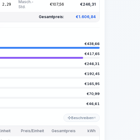
Masch.-
€
107,56
€
246,31
2,29
Std.
Gesamtpreis:
€
1.606,84
€
438,66
€
417,65
€
246,31
€
192,45
€
165,95
€
70,99
€
46,61
Beschreiben
KI
Einheit
Preis/Einheit
Gesamtpreis
kWh