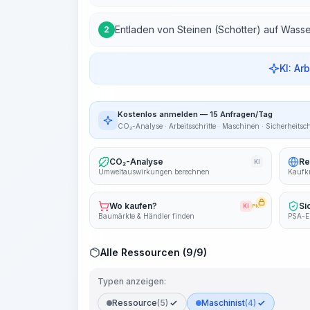
Entladen von Steinen (Schotter) auf Wass
2
KI: Ar
Kostenlos anmelden — 15 Anfragen/Tag
CO₂-Analyse · Arbeitsschritte · Maschinen · Sicherheitsc
CO₂-Analyse
Re
KI
Umweltauswirkungen berechnen
Kaufkr
Wo kaufen?
Si
KI
PRO
Baumärkte & Händler finden
PSA-E
Alle Ressourcen (9/9)
Typen anzeigen:
Ressource
(5)
Maschinist
(4)