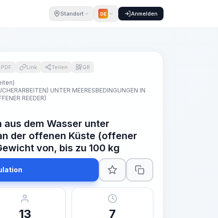
Standort
Anmelden
DE
PDF
Link
Teilen
QR
iten)
CHERARBEITEN) UNTER MEERESBEDINGUNGEN IN
FENER REEDER)
n aus dem Wasser unter
 der offenen Küste (offener
ewicht von, bis zu 100 kg
ulation
13
7