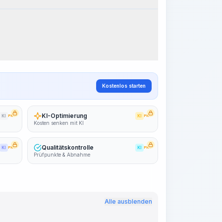
eitsschritte
Arbeitsablauf visualisieren
PRO
~15-30 Sek.
Kostenlos starten
KI-Optimierung
KI
PRO
KI
PRO
Kosten senken mit KI
Qualitätskontrolle
KI
PRO
KI
PRO
Prüfpunkte & Abnahme
Alle ausblenden