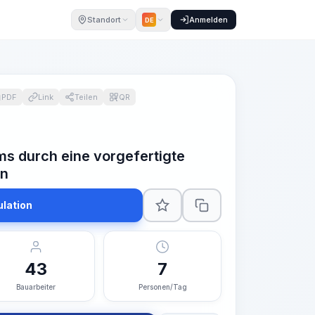
Standort
Anmelden
DE
PDF
Link
Teilen
QR
ms durch eine vorgefertigte
on
ulation
43
7
Bauarbeiter
Personen/Tag