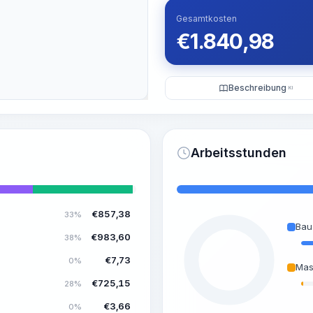
Gesamtkosten
€
1.840,98
Beschreibung
KI
Arbeitsstunden
€
857,38
33%
Bau
€
983,60
38%
€
7,73
0%
Mas
€
725,15
28%
€
3,66
0%