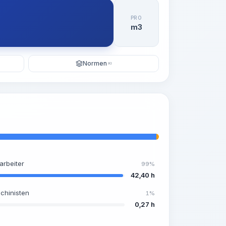
PRO
m3
Normen
KI
arbeiter
99%
42,40 h
chinisten
1%
0,27 h