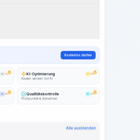
Arbeitsablauf visualisieren
PRO
~15-30 Sek.
Kostenlos starten
KI-Optimierung
KI
PRO
KI
PRO
Kosten senken mit KI
Qualitätskontrolle
KI
PRO
KI
PRO
Prüfpunkte & Abnahme
Alle ausblenden