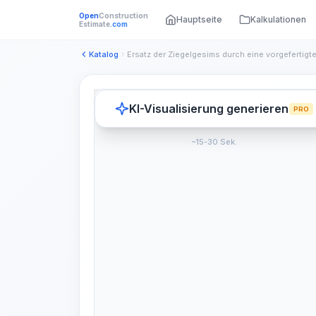
Open
Construction
Hauptseite
Kalkulationen
Estimate
.com
Katalog
KI-Visualisierung generieren
PRO
~15-30 Sek.