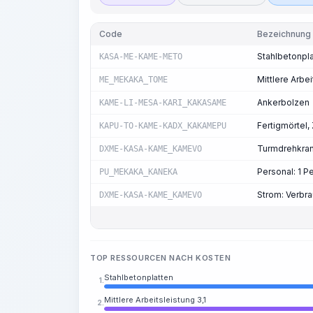
Code
Bezeichnung
Stahlbetonpl
KASA-ME-KAME-METO
Mittlere Arbei
ME_MEKAKA_TOME
Ankerbolzen
KAME-LI-MESA-KARI_KAKASAME
Fertigmörtel
KAPU-TO-KAME-KADX_KAKAMEPU
Turmdrehkrane
DXME-KASA-KAME_KAMEVO
Personal: 1 
PU_MEKAKA_KANEKA
Strom: Verbr
DXME-KASA-KAME_KAMEVO
TOP RESSOURCEN NACH KOSTEN
Stahlbetonplatten
1.
Mittlere Arbeitsleistung 3,1
2.