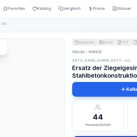
Favoriten
Katalog
Vergleich
Preise
Glossar
Ersatz der Ziegelgesims durch eine vorgefertigte Stahlbetonk...
Kopieren
Excel
TXT
Wände
WÄNDE
SATO_KAME_KARIRI_KATO · m3
Ersatz der Ziegelgesi
Stahlbetonkonstrukti
Kalk
44
Personen/Einheit