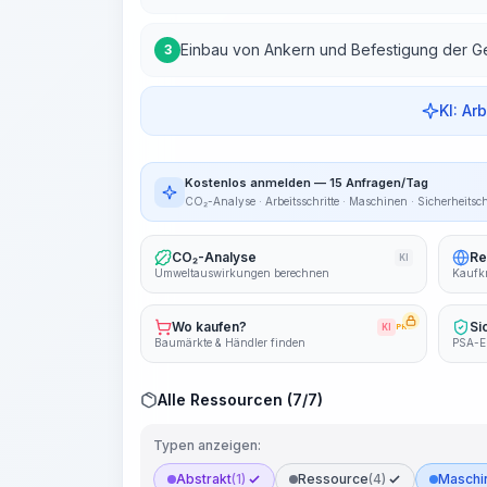
Einbau von Ankern und Befestigung der G
3
KI: Ar
Kostenlos anmelden — 15 Anfragen/Tag
CO₂-Analyse · Arbeitsschritte · Maschinen · Sicherheitsc
CO₂-Analyse
Re
KI
Umweltauswirkungen berechnen
Kaufkr
Wo kaufen?
Si
KI
PRO
Baumärkte & Händler finden
PSA-E
Alle Ressourcen (7/7)
Typen anzeigen:
Abstrakt
(1)
Ressource
(4)
Maschin