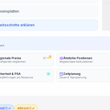
esimsplatten
beitsschritte erklären
heck
gionale Preise
Ähnliche Positionen
KI
PRO
aftparität vergleichen
Vergleichbare Kalkulationen
cherheit & PSA
Zeitplanung
KI
mpfehlungen pro Ressource
Dauer & Teamplanung
ist
(1)
Strom
(1)