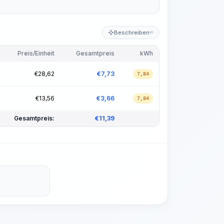
Beschreiben
KI
Preis/Einheit
Gesamtpreis
kWh
€
28,62
€
7,73
7,84
€
13,56
€
3,66
7,84
Gesamtpreis:
€
11,39