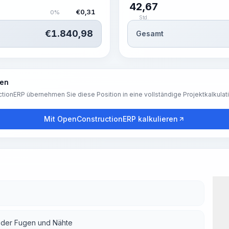
42,67
€
0,31
0%
Std.
€
1.840,98
Gesamt
ren
tionERP übernehmen Sie diese Position in eine vollständige Projektkalkulat
Mit OpenConstructionERP kalkulieren
g der Fugen und Nähte
Arb