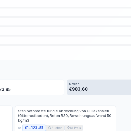
Median
€
983,60
123,85
Stahlbetonroste für die Abdeckung von Güllekanälen
(Gitterrostboden), Beton B30, Bewehrungsaufwand 50
kg/m3
€1.123,85
ca.
Suchen
KI Preis