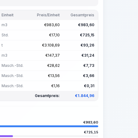
Einheit
Preis/Einheit
Gesamtpreis
m3
€
983,60
€
983,60
Std.
€
17,10
€
725,15
t
€
3.108,69
€
93,26
m3
€
147,37
€
31,24
Masch.-Std.
€
28,62
€
7,73
Masch.-Std.
€
13,56
€
3,66
Masch.-Std.
€
1,16
€
0,31
Gesamtpreis:
€
1.844,96
€
983,60
€
725,15