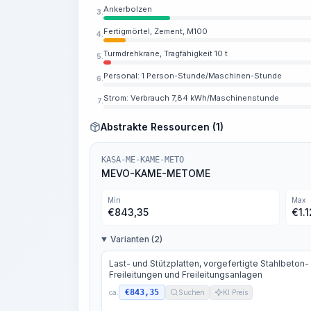
Ankerbolzen
3.
Fertigmörtel, Zement, M100
4.
Turmdrehkrane, Tragfähigkeit 10 t
5.
Personal: 1 Person-Stunde/Maschinen-Stunde
6.
Strom: Verbrauch 7,84 kWh/Maschinenstunde
7.
Abstrakte Ressourcen (1)
KASA-ME-KAME-METO
MEVO-KAME-METOME
Min
Max
€
843,35
€
1.
Varianten (2)
Last- und Stützplatten, vorgefertigte Stahlbeton-
Freileitungen und Freileitungsanlagen
€843,35
ca.
Suchen
KI Preis