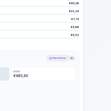
€
93,26
€
31,24
€
7,73
€
3,66
€
0,31
Alternativen
m
Mittel
€
983,60