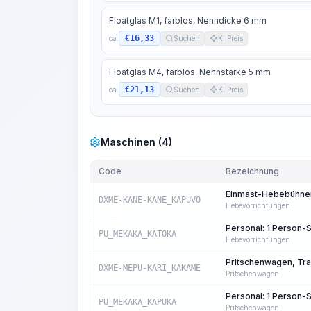
Floatglas M1, farblos, Nenndicke 6 mm
€16,33
ca.
Suchen
KI Preis
Floatglas M4, farblos, Nennstärke 5 mm
€21,13
ca.
Suchen
KI Preis
Maschinen (4)
Code
Bezeichnung
Einmast-Hebebühnen,
DXME-KANE-KANE_KAPUVO
Hebevorrichtungen
Personal: 1 Person
PU_MEKAKA_KATOKA
Hebevorrichtungen
Pritschenwagen, Trag
DXME-MEPU-KARI_KAKAME
Pritschenwagen
Personal: 1 Person
PU_MEKAKA_KAPUKA
Pritschenwagen