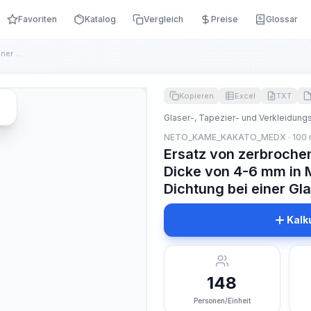
Favoriten
Katalog
Vergleich
Preise
Glossar
Ersatz von zerbrochenen Fensterscheiben mit einer Dicke von ...
Kopieren
Excel
TXT
Glaser-, Tapezier- und Verkleidung
NETO_KAME_KAKATO_MEDX · 100
Ersatz von zerbroche
Dicke von 4-6 mm in 
Dichtung bei einer Gl
Kalk
148
Personen/Einheit