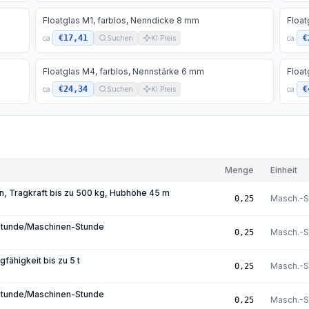
Floatglas M1, farblos, Nenndicke 8 mm
Float
€17,41
€
ca.
Suchen
KI Preis
ca.
Floatglas M4, farblos, Nennstärke 6 mm
Float
€24,34
€
ca.
Suchen
KI Preis
ca.
Menge
Einheit
 Tragkraft bis zu 500 kg, Hubhöhe 45 m
Masch.-S
0,25
-Stunde/Maschinen-Stunde
Masch.-S
0,25
fähigkeit bis zu 5 t
Masch.-S
0,25
-Stunde/Maschinen-Stunde
Masch.-S
0,25