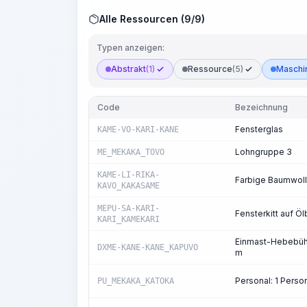
Alle Ressourcen (9/9)
Typen anzeigen:
Abstrakt
(1)
Ressource
(5)
Maschin
Code
Bezeichnung
Fensterglas
KAME-VO-KARI-KANE
Lohngruppe 3
ME_MEKAKA_TOVO
KAME-LI-RIKA-
Farbige Baumwoll
KAVO_KAKASAME
MEPU-SA-KARI-
Fensterkitt auf Öl
KARI_KAMEKARI
Einmast-Hebebühn
DXME-KANE-KANE_KAPUVO
m
Personal: 1 Pers
PU_MEKAKA_KATOKA