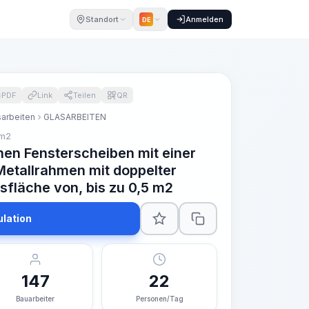
Standort
Anmelden
DE
PDF
Link
Teilen
QR
sarbeiten
GLASARBEITEN
 m2
nen Fensterscheiben mit einer
Metallrahmen mit doppelter
asfläche von, bis zu 0,5 m2
ulation
147
22
Bauarbeiter
Personen/Tag