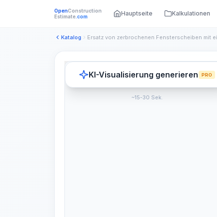
Open
Construction
Hauptseite
Kalkulationen
Estimate
.com
Katalog
KI-Visualisierung generieren
PRO
~15-30 Sek.