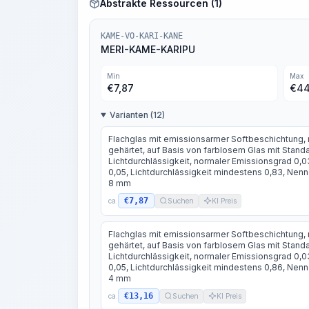
Abstrakte Ressourcen (1)
KAME-VO-KARI-KANE
MERI-KAME-KARIPU
Min
Max
€
7,87
€
44
Varianten (12)
Flachglas mit emissionsarmer Softbeschichtung, 
gehärtet, auf Basis von farblosem Glas mit Stand
Lichtdurchlässigkeit, normaler Emissionsgrad 0,0
0,05, Lichtdurchlässigkeit mindestens 0,83, Nen
8 mm
€7,87
ca.
Suchen
KI Preis
Flachglas mit emissionsarmer Softbeschichtung, 
gehärtet, auf Basis von farblosem Glas mit Stand
Lichtdurchlässigkeit, normaler Emissionsgrad 0,0
0,05, Lichtdurchlässigkeit mindestens 0,86, Nen
4 mm
€13,16
ca.
Suchen
KI Preis