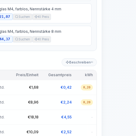
glas M4, farblos, Nennstärke 4 mm
21,07
Suchen
KI Preis
glas M4, farblos, Nennstärke 8 mm
44,37
Suchen
KI Preis
Beschreiben
KI
Preis/Einheit
Gesamtpreis
kWh
td.
€
1,68
€
0,42
0,20
td.
€
8,96
€
2,24
0,20
td.
€
18,18
€
4,55
-
td.
€
10,09
€
2,52
-