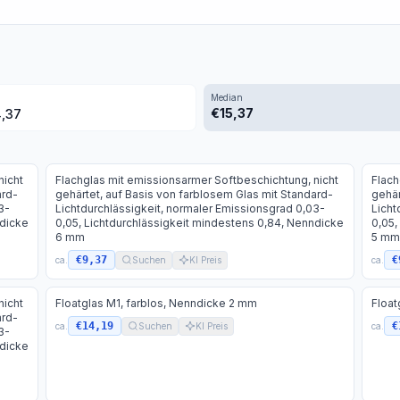
Median
€
15,37
,37
nicht
Flachglas mit emissionsarmer Softbeschichtung, nicht
Flach
ard-
gehärtet, auf Basis von farblosem Glas mit Standard-
gehär
3-
Lichtdurchlässigkeit, normaler Emissionsgrad 0,03-
Licht
ndicke
0,05, Lichtdurchlässigkeit mindestens 0,84, Nenndicke
0,05,
6 mm
5 mm
€9,37
€
ca.
Suchen
KI Preis
ca.
nicht
Floatglas M1, farblos, Nenndicke 2 mm
Float
ard-
€14,19
€
ca.
Suchen
KI Preis
ca.
3-
ndicke