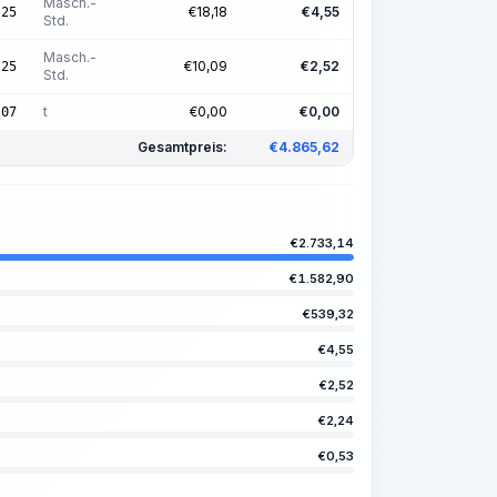
Masch.-
€
18,18
€
4,55
,25
Std.
Masch.-
€
10,09
€
2,52
,25
Std.
t
€
0,00
€
0,00
,07
Gesamtpreis:
€
4.865,62
€
2.733,14
€
1.582,90
€
539,32
€
4,55
€
2,52
€
2,24
€
0,53