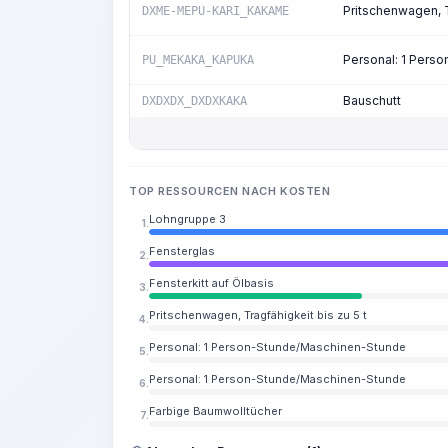
Pritschenwagen, T
DXME-MEPU-KARI_KAKAME
Personal: 1 Pers
PU_MEKAKA_KAPUKA
Bauschutt
DXDXDX_DXDXKAKA
TOP RESSOURCEN NACH KOSTEN
Lohngruppe 3
1.
Fensterglas
2.
Fensterkitt auf Ölbasis
3.
Pritschenwagen, Tragfähigkeit bis zu 5 t
4.
Personal: 1 Person-Stunde/Maschinen-Stunde
5.
Personal: 1 Person-Stunde/Maschinen-Stunde
6.
Farbige Baumwolltücher
7.