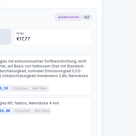
Alternativen
m2
Mittel
€
17,77
glas mit emissionsarmer Softbeschichtung, nicht
tet, auf Basis von farblosem Glas mit Standard-
durchlässigkeit, normaler Emissionsgrad 0,03-
 Lichtdurchlässigkeit mindestens 0,85, Nenndicke
9,59
Suchen
KI Preis
glas M1, farblos, Nenndicke 4 mm
14,40
Suchen
KI Preis