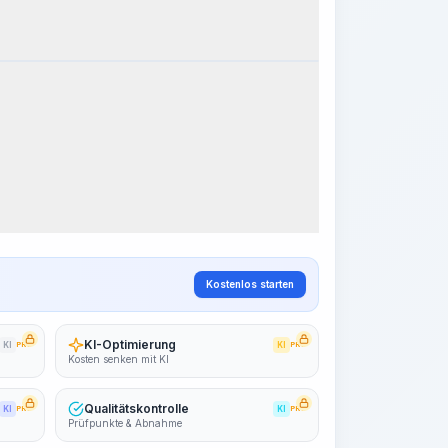
eitsschritte
Arbeitsablauf visualisieren
PRO
~15-30 Sek.
Kostenlos starten
KI-Optimierung
KI
PRO
KI
PRO
Kosten senken mit KI
Qualitätskontrolle
KI
PRO
KI
PRO
Prüfpunkte & Abnahme