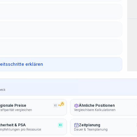
Arb
beitsschritte erklären
heck
gionale Preise
Ähnliche Positionen
KI
PRO
aftparität vergleichen
Vergleichbare Kalkulationen
cherheit & PSA
Zeitplanung
KI
mpfehlungen pro Ressource
Dauer & Teamplanung