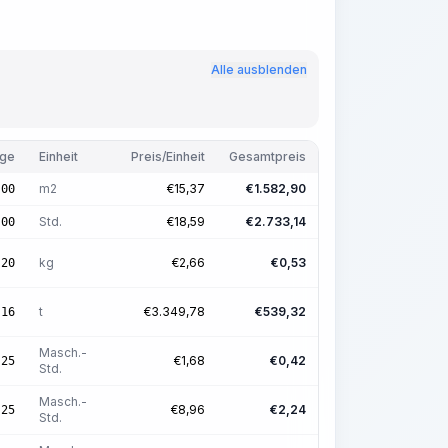
Alle ausblenden
ge
Einheit
Preis/Einheit
Gesamtpreis
m2
€
15,37
€
1.582,90
,00
Std.
€
18,59
€
2.733,14
,00
kg
€
2,66
€
0,53
,20
t
€
3.349,78
€
539,32
,16
Masch.-
€
1,68
€
0,42
,25
Std.
Masch.-
€
8,96
€
2,24
,25
Std.