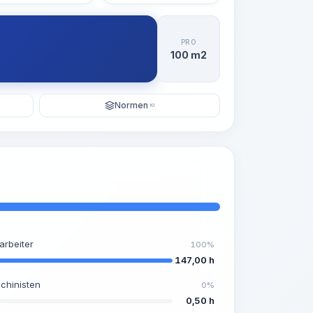
PRO
100 m2
Normen
KI
arbeiter
100%
147,00 h
chinisten
0%
0,50 h