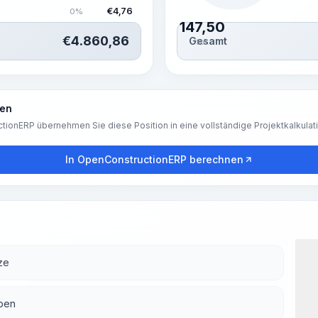
€
4,76
0%
147,50
€
4.860,86
Gesamt
Std.
ren
tionERP übernehmen Sie diese Position in eine vollständige Projektkalkulat
In OpenConstructionERP berechnen
ze
ben