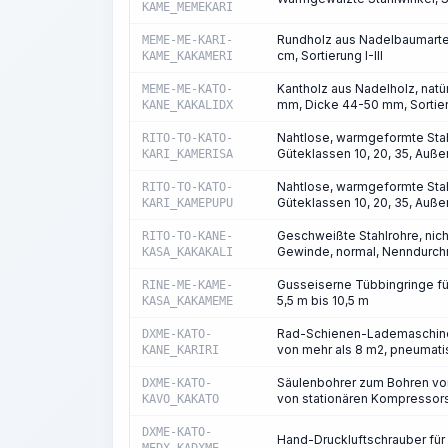
KAME_MEMEKARI
Rundholz aus Nadelbaumarten
MEME-ME-KARI-
cm, Sortierung I-III
KAME_KAKAMERI
Kantholz aus Nadelholz, natü
MEME-ME-KATO-
mm, Dicke 44-50 mm, Sortieru
KANE_KAKALIDX
Nahtlose, warmgeformte Stah
RITO-TO-KATO-
Güteklassen 10, 20, 35, Au
KARI_KAMERISA
Nahtlose, warmgeformte Stah
RITO-TO-KATO-
Güteklassen 10, 20, 35, Au
KARI_KAMEPUPU
Geschweißte Stahlrohre, nich
RITO-TO-KANE-
Gewinde, normal, Nenndurc
KASA_KAKAKALI
Gusseiserne Tübbingringe f
RINE-ME-KAME-
5,5 m bis 10,5 m
KASA_KAKAMEME
Rad-Schienen-Lademaschinen 
DXME-KATO-
von mehr als 8 m2, pneumati
KANE_KARIRI
Säulenbohrer zum Bohren von
DXME-KATO-
von stationären Kompressor
KAVO_KAKATO
DXME-KATO-
Hand-Druckluftschrauber für