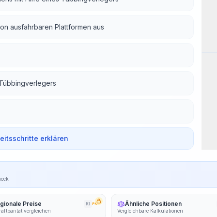
n ausfahrbaren Plattformen aus
Arb
 Tübbingverlegers
beitsschritte erklären
heck
gionale Preise
Ähnliche Positionen
KI
PRO
aftparität vergleichen
Vergleichbare Kalkulationen