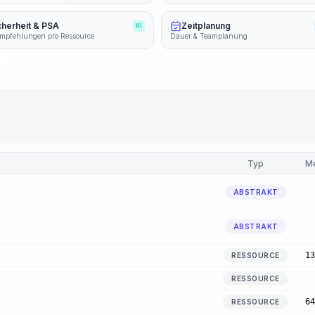
cherheit & PSA
Zeitplanung
KI
mpfehlungen pro Ressource
Dauer & Teamplanung
Typ
M
ABSTRAKT
ABSTRAKT
13
RESSOURCE
RESSOURCE
64
RESSOURCE