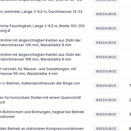
, entrindet, Länge 3-6,5 m, Durchmesser 14-24
RESSOURCE
rliche Feuchtigkeit, Länge 2-6,5 m, Breite 100-250
RESSOURCE
ng III
lrohre mit abgeschrägten Kanten aus Stahl der
RESSOURCE
ßendurchmesser 146 mm, Wandstärke 8 mm
lrohre mit abgeschrägten Kanten aus Stahl der
RESSOURCE
ßendurchmesser 168 mm, Wandstärke 8 mm
t verzinkt, für Wasser- und Gasleitungen, mit
RESSOURCE
hmesser 65 mm, Wandstärke 4 mm
ür U-Bahnen, Außendurchmesser der Ringe von
7
RESSOURCE
für horizontale Stollen mit einem Querschnitt
1
RESSOURCE
sch
 Bohrlöchern und Bohrungen, tragbar bei Betrieb
3
RESSOURCE
stationen
 den Betrieb an stationären Kompressorstationen
8
RESSOURCE