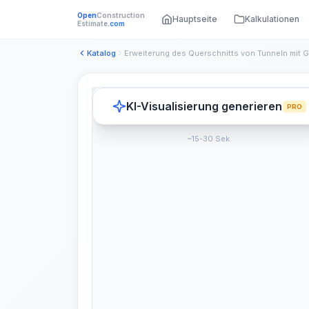
Open
Construction
Hauptseite
Kalkulationen
Estimate
.com
Katalog
KI-Visualisierung generieren
PRO
~15-30 Sek.