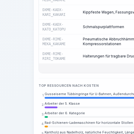
MEDX_KADXME
DXME-KADX-
Kippfeste Wagen, Fassungs
KARI_KAKARI
DXME-KADX-
Schmalspurplattformen
KATO_KATOPU
Pneumatische Abbruchhämmer 
DXME-RIME-
Kompressorstationen
MEKA_KAKAME
DXME-RIME-
Halterungen für tragbare Dr
RIRI_TOKAME
TOP RESSOURCEN NACH KOSTEN
Gusseiserne Tübbingringe für U-Bahnen, Außendurchm
1.
Arbeiter der 5. Klasse
2.
Arbeiter der 6. Kategorie
3.
Rad-Schienen-Lademaschinen für horizontale Stollen 
4.
Kantholz aus Nadelholz, natürliche Feuchtigkeit, Läng
5.