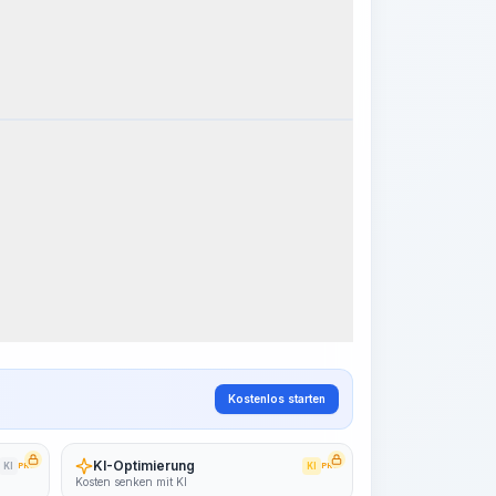
eitsschritte
Arbeitsablauf visualisieren
PRO
~15-30 Sek.
Kostenlos starten
KI-Optimierung
KI
PRO
KI
PRO
Kosten senken mit KI