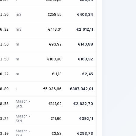
m3
€
258,55
€
403,34
1,56
m3
€
413,31
€
2.612,11
6,32
m
€
93,92
€
140,88
1,50
m
€
108,88
€
163,32
1,50
m
€
11,13
€
2,45
0,22
t
€
5.036,66
€
397.342,01
8,89
Masch.-
€
141,92
€
2.632,70
8,55
Std.
Masch.-
€
11,80
€
392,11
3,22
Std.
Masch.-
€
3,53
€
293,73
3,10
Std.