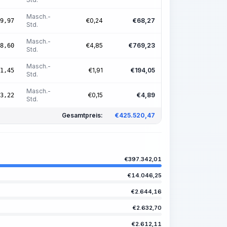
Masch.-
€
0,24
€
68,27
9,97
Std.
Masch.-
€
4,85
€
769,23
8,60
Std.
Masch.-
€
1,91
€
194,05
1,45
Std.
Masch.-
€
0,15
€
4,89
3,22
Std.
Gesamtpreis:
€
425.520,47
€
397.342,01
€
14.046,25
€
2.644,16
€
2.632,70
€
2.612,11