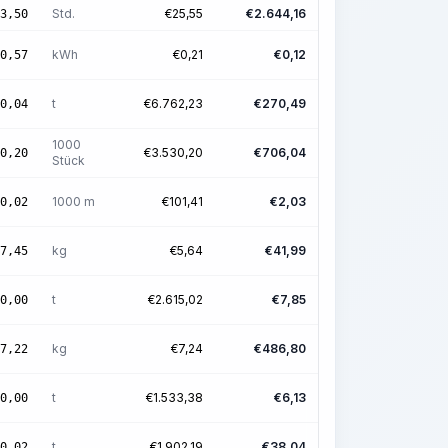
Std.
€
25,55
€
2.644,16
3,50
kWh
€
0,21
€
0,12
0,57
t
€
6.762,23
€
270,49
0,04
1000
€
3.530,20
€
706,04
0,20
Stück
1000 m
€
101,41
€
2,03
0,02
kg
€
5,64
€
41,99
7,45
t
€
2.615,02
€
7,85
0,00
kg
€
7,24
€
486,80
7,22
t
€
1.533,38
€
6,13
0,00
t
€
1.902,19
€
38,04
0,02