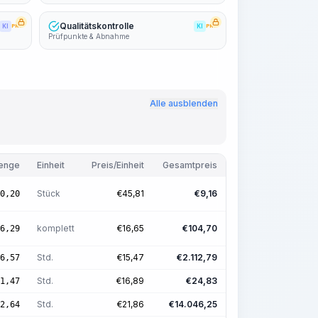
Qualitätskontrolle
KI
PRO
KI
PRO
Prüfpunkte & Abnahme
Alle ausblenden
enge
Einheit
Preis/Einheit
Gesamtpreis
Stück
€
45,81
€
9,16
0,20
komplett
€
16,65
€
104,70
6,29
Std.
€
15,47
€
2.112,79
6,57
Std.
€
16,89
€
24,83
1,47
Std.
€
21,86
€
14.046,25
2,64