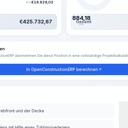
€
18.828,02
4%
884,18
€
425.732,67
Gesamt
Std.
ren
tionERP übernehmen Sie diese Position in eine vollständige Projektkalkulat
In OpenConstructionERP berechnen
rebfront und der Decke
ens mit Hilfe eines Tübbingverlegers