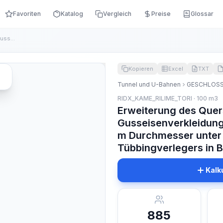
Favoriten
Katalog
Vergleich
Preise
Glossar
Erweiterung des Querschnitts von Tunneln mit Gusseisenverkle...
Kopieren
Excel
TXT
Tunnel und U-Bahnen
GESCHLOSS
RIDX_KAME_RILIME_TORI · 100 m3
Erweiterung des Quer
Gusseisenverkleidung
m Durchmesser unter
Tübbingverlegers in 
Kalk
885