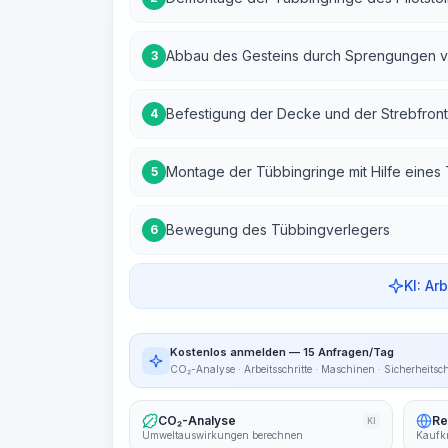
Abbau des Gesteins durch Sprengungen vo
3
Befestigung der Decke und der Strebfront
4
Montage der Tübbingringe mit Hilfe eines
5
Bewegung des Tübbingverlegers
6
KI: Ar
Kostenlos anmelden — 15 Anfragen/Tag
CO₂-Analyse · Arbeitsschritte · Maschinen · Sicherheitsc
CO₂-Analyse
Re
KI
Umweltauswirkungen berechnen
Kaufkr