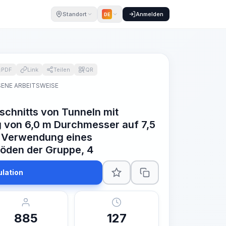
Standort
Anmelden
DE
PDF
Link
Teilen
QR
ENE ARBEITSWEISE
schnitts von Tunneln mit
 von 6,0 m Durchmesser auf 7,5
 Verwendung eines
Böden der Gruppe, 4
ulation
885
127