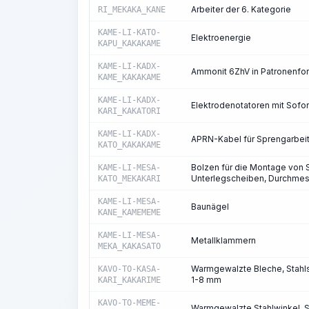
Arbeiter der 6. Kategorie
RI_MEKAKA_KANE
KAME-LI-KATO-
Elektroenergie
KAPU_KAKAKAME
KAME-LI-KADX-
Ammonit 6ZhV in Patronenf
KAME_KAKAKAME
KAME-LI-KADX-
Elektrodenotatoren mit Sofo
KARI_KAKATORI
KAME-LI-KADX-
APRN-Kabel für Sprengarbei
KATO_KAKAKAME
Bolzen für die Montage von S
KAME-LI-MESA-
Unterlegscheiben, Durchme
KATO_MEKAKARI
KAME-LI-MESA-
Baunägel
KANE_KAMEMEME
KAME-LI-MESA-
Metallklammern
MEKA_KAKASATO
Warmgewalzte Bleche, Stahls
KAVO-TO-KASA-
1-8 mm
KARI_KAKARIME
KAVO-TO-MEME-
Warmgewalzte Stahlwinkel, St