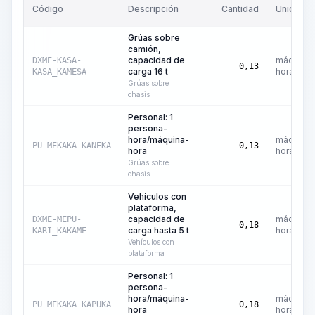
Código
Descripción
Cantidad
Unidad
Grúas sobre
camión,
capacidad de
máquina-
DXME-KASA-
0,13
carga 16 t
hora
KASA_KAMESA
Grúas sobre
chasis
Personal: 1
persona-
hora/máquina-
máquina-
PU_MEKAKA_KANEKA
0,13
hora
hora
Grúas sobre
chasis
Vehículos con
plataforma,
capacidad de
máquina-
DXME-MEPU-
0,18
carga hasta 5 t
hora
KARI_KAKAME
Vehículos con
plataforma
Personal: 1
persona-
hora/máquina-
máquina-
PU_MEKAKA_KAPUKA
0,18
hora
hora