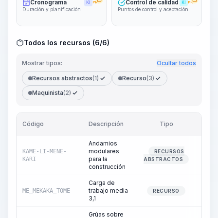
Cronograma
Control de calidad
KI
PRO
KI
PRO
Duración y planificación
Puntos de control y aceptación
Todos los recursos (6/6)
Mostrar tipos:
Ocultar todos
Recursos abstractos
(1)
Recurso
(3)
Maquinista
(2)
Código
Descripción
Tipo
Cant
Andamios
modulares
KAME-LI-MENE-
RECURSOS
0
para la
KARI
ABSTRACTOS
construcción
Carga de
trabajo media
ME_MEKAKA_TOME
11
RECURSO
3,1
Grúas sobre