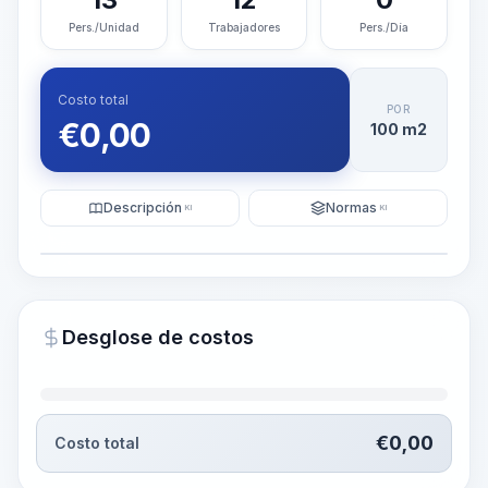
Pers./Unidad
Trabajadores
Pers./Día
Costo total
POR
€
0,00
100 m2
Descripción
Normas
KI
KI
Ilustración
Generar visualización
PRO
Desglose de costos
~15-30 Sek.
€
0,00
Costo total