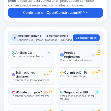
permite reutilizar esta partida en un presupuesto completo —
con sus precios regionales, cantidades y márgenes.
Continuar en OpenConstructionERP
Registro gratuito — 15 consultas/día
Comenzar gratis
Análisis CO₂ · Pasos · Máquinas · Seguridad
Análisis CO₂
Precios
KI
KI
PRO
Calcular impacto ambiental
regionales
Comparar poder adquisitivo
Estimaciones
Optimización IA
KI
PRO
KI
PRO
similares
Reducir costos con IA
Encontrar cálculos comparables
¿Dónde comprar?
Seguridad y EPP
KI
PRO
KI
Encontrar tiendas y proveedores
Recomendaciones de EPP por
recurso