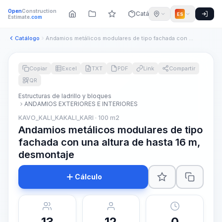
Open
Construction
Catálogo
ES
Estimate
.com
Catálogo
Andamios metálicos modulares de tipo fachada con una altura ...
Copiar
Excel
TXT
PDF
Link
Compartir
QR
Estructuras de ladrillo y bloques
ANDAMIOS EXTERIORES E INTERIORES
KAVO_KALI_KAKALI_KARI · 100 m2
Andamios metálicos modulares de tipo
fachada con una altura de hasta 16 m,
desmontaje
Cálculo
13
12
0