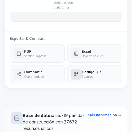
Vehículos con
plataforma
Exportar & Compartir
PDF
Excel
Versión impresa
Hoja de cálculo
Compartir
Código QR
Copiar enlace
Escanear
Base de datos:
55.719 partidas
Más información →
de construcción con 27.672
recursos únicos