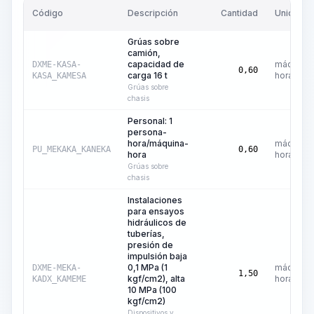
Código
Descripción
Cantidad
Unidad
Grúas sobre
camión,
capacidad de
máquina-
DXME-KASA-
0,60
carga 16 t
hora
KASA_KAMESA
Grúas sobre
chasis
Personal: 1
persona-
hora/máquina-
máquina-
PU_MEKAKA_KANEKA
0,60
hora
hora
Grúas sobre
chasis
Instalaciones
para ensayos
hidráulicos de
tuberías,
presión de
impulsión baja
0,1 MPa (1
máquina-
DXME-MEKA-
1,50
kgf/cm2), alta
hora
KADX_KAMEME
10 MPa (100
kgf/cm2)
Dispositivos y