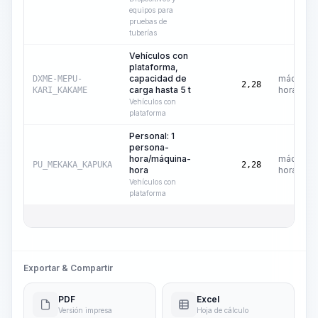
equipos para
pruebas de
tuberías
Vehículos con
plataforma,
capacidad de
máquina-
DXME-MEPU-
2,28
carga hasta 5 t
hora
KARI_KAKAME
Vehículos con
plataforma
Personal: 1
persona-
hora/máquina-
máquina-
PU_MEKAKA_KAPUKA
2,28
hora
hora
Vehículos con
plataforma
Exportar & Compartir
PDF
Excel
Versión impresa
Hoja de cálculo