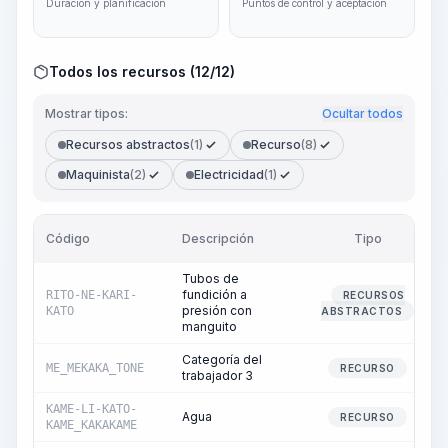
Duración y planificación
Puntos de control y aceptación
Todos los recursos (12/12)
Mostrar tipos:
Ocultar todos
Recursos abstractos
(1)
Recurso
(8)
Maquinista
(2)
Electricidad
(1)
Código
Descripción
Tipo
Tubos de
fundición a
RITO-NE-KARI-
RECURSOS
presión con
KATO
ABSTRACTOS
manguito
Categoría del
ME_MEKAKA_TONE
RECURSO
trabajador 3
KAME-LI-KATO-
Agua
RECURSO
KAME_KAKAKAME