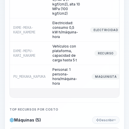
kgf/cm2), alta 10
MPa (100
kgf/cm2)
Electricidad:
consumo 0,5
DXME-MEKA-
ELECTRICIDAD
kW·h/máquina-
KADX_KAMEME
hora
Vehículos con
plataforma,
DXME-MEPU-
RECURSO
capacidad de
KARI_KAKAME
carga hasta 5 t
Personal: 1
persona-
PU_MEKAKA_KAPUKA
MAQUINISTA
hora/máquina-
hora
TOP RECURSOS POR COSTO
Máquinas (5)
Describir
KI