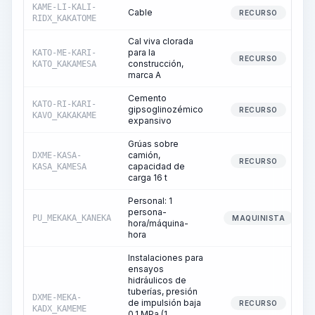
KAME-LI-KALI-
Cable
RECURSO
RIDX_KAKATOME
Cal viva clorada
para la
KATO-ME-KARI-
RECURSO
construcción,
KATO_KAKAMESA
marca A
Cemento
KATO-RI-KARI-
gipsoglinozémico
RECURSO
KAVO_KAKAKAME
expansivo
Grúas sobre
camión,
DXME-KASA-
RECURSO
capacidad de
KASA_KAMESA
carga 16 t
Personal: 1
persona-
PU_MEKAKA_KANEKA
MAQUINISTA
hora/máquina-
hora
Instalaciones para
ensayos
hidráulicos de
tuberías, presión
DXME-MEKA-
de impulsión baja
RECURSO
KADX_KAMEME
0,1 MPa (1