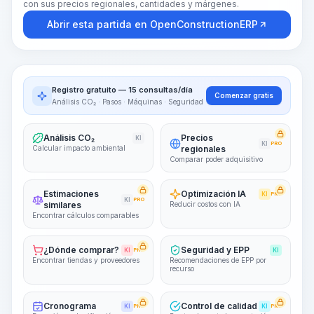
con sus precios regionales, cantidades y márgenes.
Abrir esta partida en OpenConstructionERP
Registro gratuito — 15 consultas/día
Comenzar gratis
Análisis CO₂ · Pasos · Máquinas · Seguridad
Análisis CO₂
Precios
KI
KI
PRO
Calcular impacto ambiental
regionales
Comparar poder adquisitivo
Estimaciones
Optimización IA
KI
PRO
KI
PRO
similares
Reducir costos con IA
Encontrar cálculos comparables
¿Dónde comprar?
Seguridad y EPP
KI
PRO
KI
Encontrar tiendas y proveedores
Recomendaciones de EPP por
recurso
Cronograma
Control de calidad
KI
PRO
KI
PRO