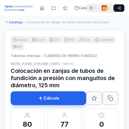
Open
Construction
Catálogo
ES
Estimate
.com
Catálogo
Colocación en zanjas de tubos de fundición a presión con man...
Copiar
Excel
TXT
PDF
Link
Compartir
QR
Tuberías internas
TUBERÍAS DE HIERRO FUNDIDO
MENE_KAME_KAKAME_KAPU · 100 m
Colocación en zanjas de tubos de
fundición a presión con manguitos de
diámetro, 125 mm
Cálculo
80
77
0