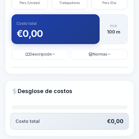
Pers./Unidad
Trabajadores
Pers./Día
Costo total
POR
€
0,00
100 m
Descripción
Normas
KI
KI
Ilustración
Generar visualización
PRO
Desglose de costos
~15-30 Sek.
€
0,00
Costo total