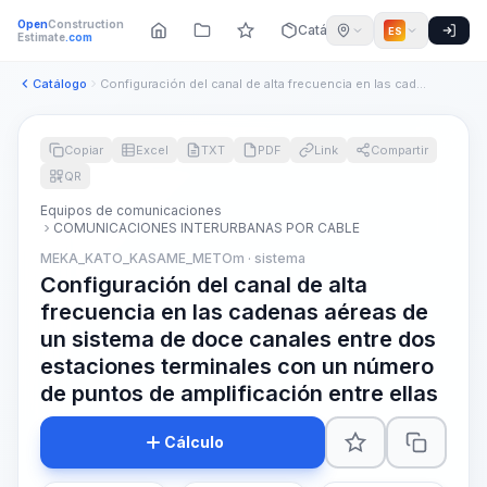
Open
Construction
Catálogo
ES
Estimate
.com
Catálogo
Configuración del canal de alta frecuencia en las cadenas aé...
Copiar
Excel
TXT
PDF
Link
Compartir
QR
Equipos de comunicaciones
COMUNICACIONES INTERURBANAS POR CABLE
MEKA_KATO_KASAME_METOm · sistema
Configuración del canal de alta
frecuencia en las cadenas aéreas de
un sistema de doce canales entre dos
estaciones terminales con un número
de puntos de amplificación entre ellas
Cálculo