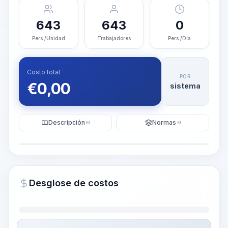
643
643
0
Pers./Unidad
Trabajadores
Pers./Día
Costo total
POR
€
0,00
sistema
Descripción
Normas
KI
KI
Ilustración
Generar visualización
PRO
Desglose de costos
~15-30 Sek.