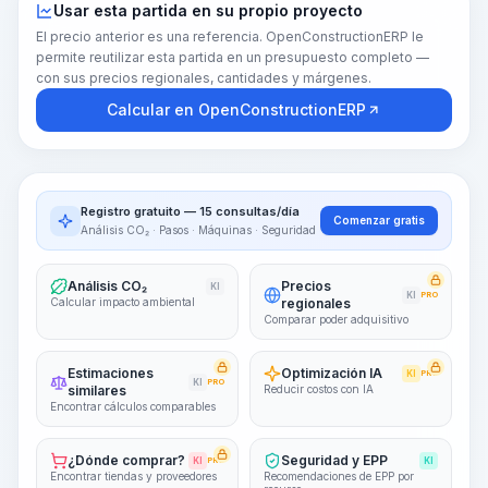
Usar esta partida en su propio proyecto
El precio anterior es una referencia. OpenConstructionERP le
permite reutilizar esta partida en un presupuesto completo —
con sus precios regionales, cantidades y márgenes.
Calcular en OpenConstructionERP
Registro gratuito — 15 consultas/día
Comenzar gratis
Análisis CO₂ · Pasos · Máquinas · Seguridad
Análisis CO₂
Precios
KI
KI
PRO
Calcular impacto ambiental
regionales
Comparar poder adquisitivo
Estimaciones
Optimización IA
KI
PRO
KI
PRO
similares
Reducir costos con IA
Encontrar cálculos comparables
¿Dónde comprar?
Seguridad y EPP
KI
PRO
KI
Encontrar tiendas y proveedores
Recomendaciones de EPP por