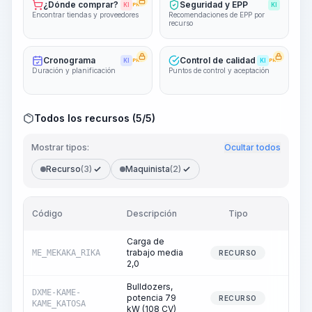
¿Dónde comprar?
Seguridad y EPP
KI
PRO
KI
Encontrar tiendas y proveedores
Recomendaciones de EPP por
recurso
Cronograma
Control de calidad
KI
PRO
KI
PRO
Duración y planificación
Puntos de control y aceptación
Todos los recursos (5/5)
Mostrar tipos:
Ocultar todos
Recurso
(3)
Maquinista
(2)
Código
Descripción
Tipo
Cant
Carga de
trabajo media
ME_MEKAKA_RIKA
5
RECURSO
2,0
Bulldozers,
DXME-KAME-
potencia 79
17
RECURSO
KAME_KATOSA
kW (108 CV)