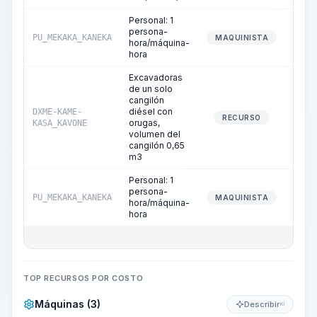
Personal: 1
persona-
PU_MEKAKA_KANEKA
17
MAQUINISTA
hora/máquina-
hora
Excavadoras
de un solo
cangilón
diésel con
DXME-KAME-
170
RECURSO
orugas,
KASA_KAVONE
volumen del
cangilón 0,65
m3
Personal: 1
persona-
PU_MEKAKA_KANEKA
170
MAQUINISTA
hora/máquina-
hora
TOP RECURSOS POR COSTO
Máquinas (3)
Describir
KI