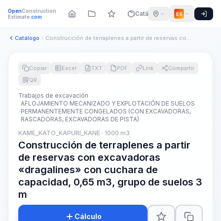
Open
Construction
Catálogo
ES
Estimate
.com
Catálogo
Construcción de terraplenes a partir de reservas con excavad...
Copiar
Excel
TXT
PDF
Link
Compartir
QR
Trabajos de excavación
AFLOJAMIENTO MECANIZADO Y EXPLOTACIÓN DE SUELOS
PERMANENTEMENTE CONGELADOS (CON EXCAVADORAS,
RASCADORAS, EXCAVADORAS DE PISTA)
KAME_KATO_KAPURI_KANE · 1000 m3
Construcción de terraplenes a partir
de reservas con excavadoras
«dragalines» con cuchara de
capacidad, 0,65 m3, grupo de suelos 3
m
Cálculo