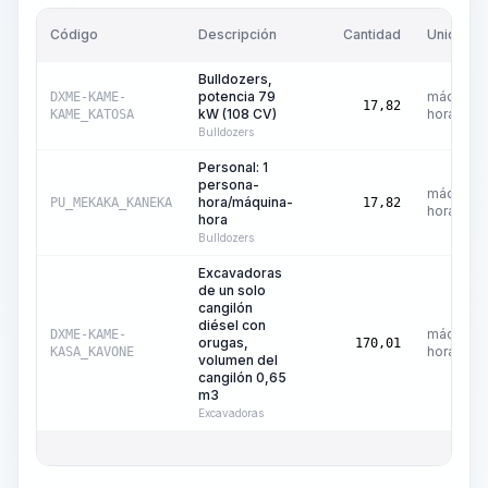
Código
Descripción
Cantidad
Unidad
Bulldozers,
potencia 79
máquina-
DXME-KAME-
17,82
kW (108 CV)
hora
KAME_KATOSA
Bulldozers
Personal: 1
persona-
máquina-
hora/máquina-
PU_MEKAKA_KANEKA
17,82
hora
hora
Bulldozers
Excavadoras
de un solo
cangilón
diésel con
máquina-
DXME-KAME-
orugas,
170,01
hora
KASA_KAVONE
volumen del
cangilón 0,65
m3
Excavadoras