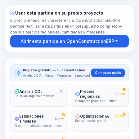
Usar esta partida en su propio proyecto
El precio anterior es una referencia. OpenConstructionERP le
permite reutilizar esta partida en un presupuesto completo —
con sus precios regionales, cantidades y márgenes.
Abrir esta partida en OpenConstructionERP
Registro gratuito — 15 consultas/día
Comenzar gratis
Análisis CO₂ · Pasos · Máquinas · Seguridad
Análisis CO₂
Precios
KI
KI
PRO
Calcular impacto ambiental
regionales
Comparar poder adquisitivo
Estimaciones
Optimización IA
KI
PRO
KI
PRO
similares
Reducir costos con IA
Encontrar cálculos comparables