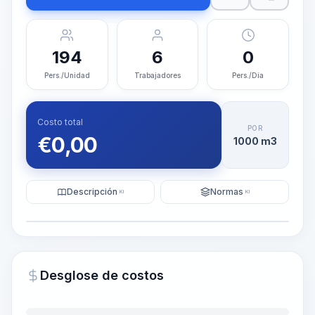
194
6
0
Pers./Unidad
Trabajadores
Pers./Día
Costo total
POR
€
0,00
1000 m3
Descripción
Normas
KI
KI
Ilustración
Generar visualización
PRO
Desglose de costos
~15-30 Sek.