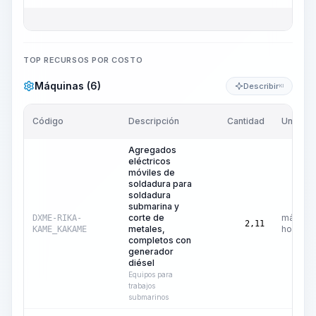
TOP RECURSOS POR COSTO
Máquinas (6)
Describir
KI
Código
Descripción
Cantidad
Unidad
Agregados
eléctricos
móviles de
soldadura para
soldadura
submarina y
corte de
máquina
DXME-RIKA-
2,11
metales,
hora
KAME_KAKAME
completos con
generador
diésel
Equipos para
trabajos
submarinos