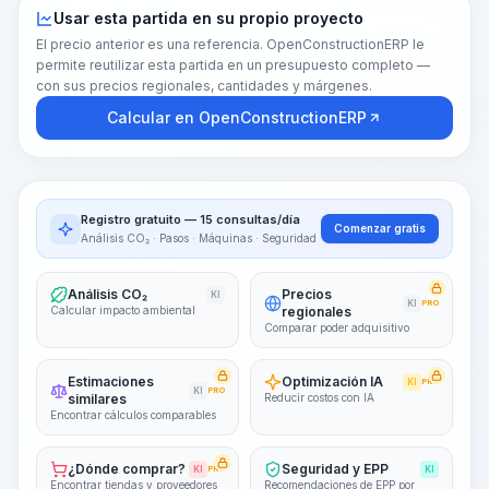
Usar esta partida en su propio proyecto
El precio anterior es una referencia. OpenConstructionERP le
permite reutilizar esta partida en un presupuesto completo —
con sus precios regionales, cantidades y márgenes.
Calcular en OpenConstructionERP
Registro gratuito — 15 consultas/día
Comenzar gratis
Análisis CO₂ · Pasos · Máquinas · Seguridad
Análisis CO₂
Precios
KI
KI
PRO
Calcular impacto ambiental
regionales
Comparar poder adquisitivo
Estimaciones
Optimización IA
KI
PRO
KI
PRO
similares
Reducir costos con IA
Encontrar cálculos comparables
¿Dónde comprar?
Seguridad y EPP
KI
PRO
KI
Encontrar tiendas y proveedores
Recomendaciones de EPP por