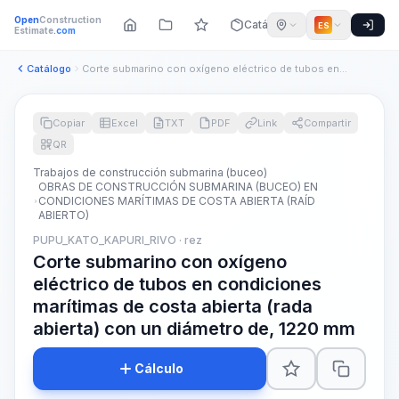
Open
Construction
Catálogo
ES
Estimate
.com
Catálogo
Corte submarino con oxígeno eléctrico de tubos en condicione...
Copiar
Excel
TXT
PDF
Link
Compartir
QR
Trabajos de construcción submarina (buceo)
OBRAS DE CONSTRUCCIÓN SUBMARINA (BUCEO) EN
CONDICIONES MARÍTIMAS DE COSTA ABIERTA (RAÍD
ABIERTO)
PUPU_KATO_KAPURI_RIVO · rez
Corte submarino con oxígeno
eléctrico de tubos en condiciones
marítimas de costa abierta (rada
abierta) con un diámetro de, 1220 mm
Cálculo