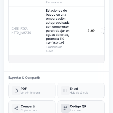
Remolcadores
Estaciones de
buceo en una
embarcación
autopropulsada
con compresor
máquina
DXME-RIKA-
para trabajar en
2,09
hora
METO_KAKATO
aguas abiertas,
potencia 110
kW (150 CV)
Estaciones de
buceo
Exportar & Compartir
PDF
Excel
Versión impresa
Hoja de cálculo
Compartir
Código QR
Copiar enlace
Escanear