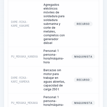
Agregados
eléctricos
móviles de
soldadura para
soldadura
DXME-RIKA-
submarina y
RECURSO
KAME_KAKAME
corte de
metales,
completos con
generador
diésel
Personal: 1
persona-
PU_MEKAKA_KANEKA
MAQUINISTA
hora/máquina-
hora
Barcazas sin
motor para
trabajar en
DXME-RIKA-
RECURSO
aguas abiertas,
KARI_KAMEKA
capacidad de
carga 250 t
Personal: 1
persona-
PU_MEKAKA_MEKAKA
MAQUINISTA
hora/máquina-