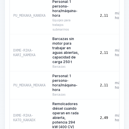
Personal: 1
persona-
hora/máquina-
máquina
hora
PU_MEKAKA_KANEKA
2,11
hora
Equipos para
trabajos
submarinos
Barcazas sin
motor para
trabajar en
máquina
DXME-RIKA-
aguas abiertas,
2,11
hora
KARI_KAMEKA
capacidad de
carga 250 t
Barcazas
Personal: 1
persona-
máquina
hora/máquina-
PU_MEKAKA_MEKAKA
2,11
hora
hora
Barcazas
Remolcadores
diésel cuando
operan en rada
máquina
DXME-RIKA-
abierta,
2,49
hora
KATO_KAKADX
potencia 294
kW (400 CV)