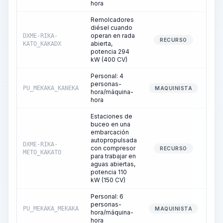
hora
Remolcadores
diésel cuando
operan en rada
DXME-RIKA-
RECURSO
abierta,
KATO_KAKADX
potencia 294
kW (400 CV)
Personal: 4
personas-
PU_MEKAKA_KANEKA
MAQUINISTA
hora/máquina-
hora
Estaciones de
buceo en una
embarcación
autopropulsada
DXME-RIKA-
con compresor
RECURSO
METO_KAKATO
para trabajar en
aguas abiertas,
potencia 110
kW (150 CV)
Personal: 6
personas-
PU_MEKAKA_MEKAKA
MAQUINISTA
hora/máquina-
hora