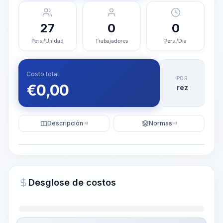
27
0
0
Pers./Unidad
Trabajadores
Pers./Día
Costo total
POR
€
0,00
rez
Descripción
Normas
KI
KI
Ilustración
Generar visualización
PRO
Desglose de costos
~15-30 Sek.