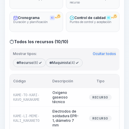
recurso
Cronograma
Control de calidad
KI
PRO
KI
PRO
Duración y planificación
Puntos de control y aceptación
Todos los recursos (10/10)
Mostrar tipos:
Ocultar todos
Recurso
(6)
Maquinista
(4)
Código
Descripción
Tipo
Can
Oxígeno
KAME-TO-KARI-
gaseoso
RECURSO
KAVO_KAKAKAME
técnico
Electrodos de
soldadura EPR-
KAME-LI-MEME-
RECURSO
1, diámetro 7
KALI_KAKANETO
mm