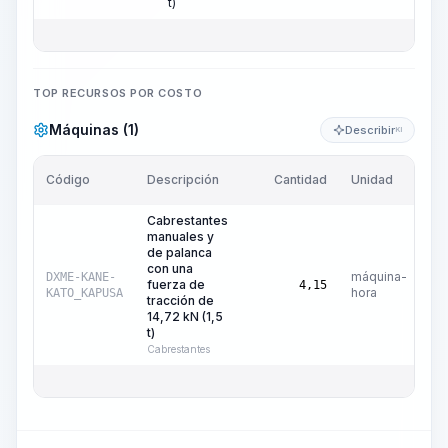
t)
TOP RECURSOS POR COSTO
Máquinas (1)
Describir
KI
Código
Descripción
Cantidad
Unidad
Pr
Cabrestantes
manuales y
de palanca
con una
máquina-
DXME-KANE-
fuerza de
4,15
hora
KATO_KAPUSA
tracción de
14,72 kN (1,5
t)
Cabrestantes