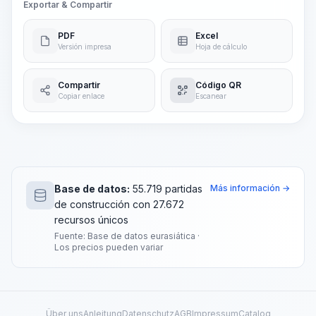
Exportar & Compartir
PDF
Excel
Versión impresa
Hoja de cálculo
Compartir
Código QR
Copiar enlace
Escanear
Base de datos:
55.719 partidas
Más información →
de construcción con 27.672
recursos únicos
Fuente: Base de datos eurasiática ·
Los precios pueden variar
Über uns
Anleitung
Datenschutz
AGB
Impressum
Catalog