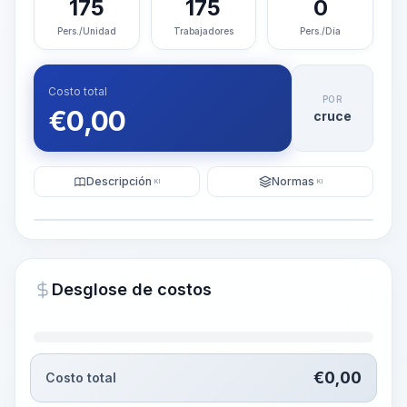
175
175
0
Pers./Unidad
Trabajadores
Pers./Día
Costo total
POR
€
0,00
cruce
Descripción
Normas
KI
KI
Ilustración
Generar visualización
PRO
Desglose de costos
~15-30 Sek.
€
0,00
Costo total