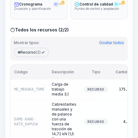
Cronograma
Control de calidad
KI
PRO
KI
PRO
Duración y planificación
Puntos de control y aceptación
Todos los recursos (2/2)
Mostrar tipos:
Ocultar todos
Recurso
(2)
Código
Descripción
Tipo
Cantidad
Carga de
trabajo
ME_MEKAKA_TOME
175,00
RECURSO
media 3,1
Cabrestantes
manuales y
de palanca
con una
DXME-KANE-
4,15
RECURSO
fuerza de
KATO_KAPUSA
tracción de
14,72 kN (1,5