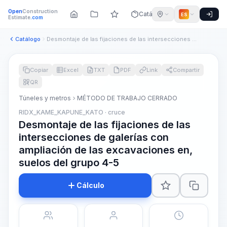
Open
Construction
Catálogo
ES
Estimate
.com
Catálogo
Desmontaje de las fijaciones de las intersecciones de galerí...
Copiar
Excel
TXT
PDF
Link
Compartir
QR
Túneles y metros
MÉTODO DE TRABAJO CERRADO
RIDX_KAME_KAPUNE_KATO · cruce
Desmontaje de las fijaciones de las
intersecciones de galerías con
ampliación de las excavaciones en,
suelos del grupo 4-5
Cálculo