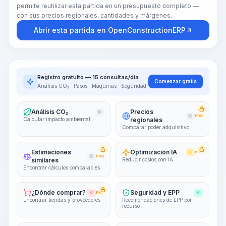
permite reutilizar esta partida en un presupuesto completo —
con sus precios regionales, cantidades y márgenes.
Abrir esta partida en OpenConstructionERP
Registro gratuito — 15 consultas/día
Comenzar gratis
Análisis CO₂ · Pasos · Máquinas · Seguridad
Análisis CO₂
Precios
KI
KI
PRO
Calcular impacto ambiental
regionales
Comparar poder adquisitivo
Estimaciones
Optimización IA
KI
PRO
KI
PRO
similares
Reducir costos con IA
Encontrar cálculos comparables
¿Dónde comprar?
Seguridad y EPP
KI
PRO
KI
Encontrar tiendas y proveedores
Recomendaciones de EPP por
recurso