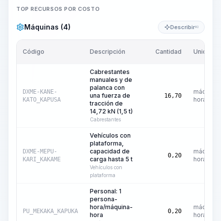
TOP RECURSOS POR COSTO
Máquinas (4)
Describir
KI
Código
Descripción
Cantidad
Unidad
Cabrestantes
manuales y de
palanca con
máquina-
DXME-KANE-
una fuerza de
16,70
hora
KATO_KAPUSA
tracción de
14,72 kN (1,5 t)
Cabrestantes
Vehículos con
plataforma,
capacidad de
máquina-
DXME-MEPU-
0,20
carga hasta 5 t
hora
KARI_KAKAME
Vehículos con
plataforma
Personal: 1
persona-
hora/máquina-
máquina-
PU_MEKAKA_KAPUKA
0,20
hora
hora