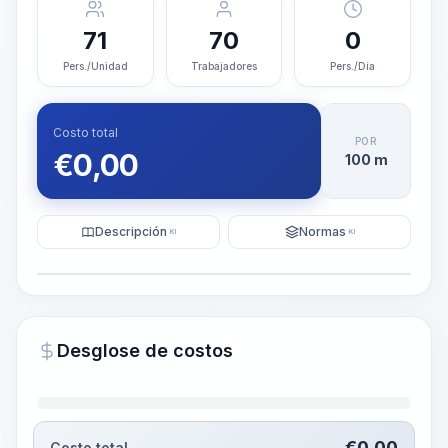
71
70
0
Pers./Unidad
Trabajadores
Pers./Día
Costo total
POR
€
0,00
100 m
Descripción
Normas
KI
KI
Ilustración
Generar visualización
PRO
Desglose de costos
~15-30 Sek.
€
0,00
Costo total