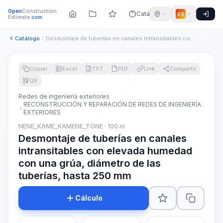
Open
Construction
Catálogo
ES
Estimate
.com
Catálogo
Desmontaje de tuberías en canales intransitables con elevada...
Copiar
Excel
TXT
PDF
Link
Compartir
QR
Redes de ingeniería exteriores
RECONSTRUCCIÓN Y REPARACIÓN DE REDES DE INGENIERÍA
EXTERIORES
NENE_KAME_KAMENE_TONE · 100 m
Desmontaje de tuberías en canales
intransitables con elevada humedad
con una grúa, diámetro de las
tuberías, hasta 250 mm
Cálculo