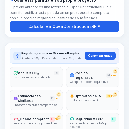
Usar esta partida en su propio proyecto
El precio anterior es una referencia. OpenConstructionERP le
permite reutilizar esta partida en un presupuesto completo —
con sus precios regionales, cantidades y márgenes.
Calcular en OpenConstructionERP
Registro gratuito — 15 consultas/día
Comenzar gratis
Análisis CO₂ · Pasos · Máquinas · Seguridad
Análisis CO₂
Precios
KI
KI
PRO
Calcular impacto ambiental
regionales
Comparar poder adquisitivo
Estimaciones
Optimización IA
KI
PRO
KI
PRO
similares
Reducir costos con IA
Encontrar cálculos comparables
¿Dónde comprar?
Seguridad y EPP
KI
PRO
KI
Encontrar tiendas y proveedores
Recomendaciones de EPP por
recurso