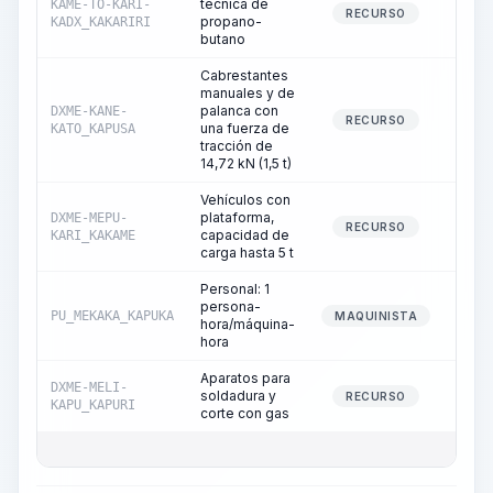
técnica de
KAME-TO-KARI-
2
RECURSO
propano-
KADX_KAKARIRI
butano
Cabrestantes
manuales y de
palanca con
DXME-KANE-
16
RECURSO
una fuerza de
KATO_KAPUSA
tracción de
14,72 kN (1,5 t)
Vehículos con
plataforma,
DXME-MEPU-
0
RECURSO
capacidad de
KARI_KAKAME
carga hasta 5 t
Personal: 1
persona-
PU_MEKAKA_KAPUKA
0
MAQUINISTA
hora/máquina-
hora
Aparatos para
DXME-MELI-
soldadura y
3
RECURSO
KAPU_KAPURI
corte con gas