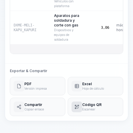
Vehículos con
plataforma
Aparatos para
soldadura y
corte con gas
máquina-
DXME-MELI-
3,06
hora
KAPU_KAPURI
Dispositivos y
equipos de
soldadura
Exportar & Compartir
PDF
Excel
Versión impresa
Hoja de cálculo
Compartir
Código QR
Copiar enlace
Escanear