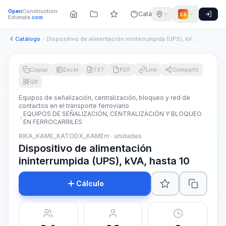
Open
Construction
Catálogo
ES
Estimate
.com
Catálogo
Dispositivo de alimentación ininterrumpida (UPS), kVA, hasta...
Copiar
Excel
TXT
PDF
Link
Compartir
QR
Equipos de señalización, centralización, bloqueo y red de
contactos en el transporte ferroviario
EQUIPOS DE SEÑALIZACIÓN, CENTRALIZACIÓN Y BLOQUEO
EN FERROCARRILES
RIKA_KAME_KATODX_KAMEm · unidades
Dispositivo de alimentación
ininterrumpida (UPS), kVA, hasta 10
Cálculo