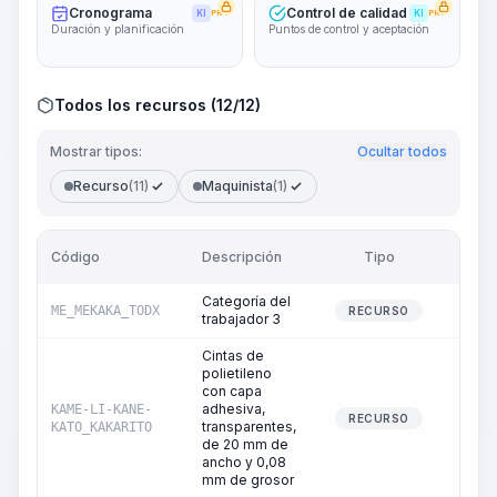
Cronograma
Control de calidad
KI
PRO
KI
PRO
Duración y planificación
Puntos de control y aceptación
Todos los recursos (12/12)
Mostrar tipos:
Ocultar todos
Recurso
(11)
Maquinista
(1)
Código
Descripción
Tipo
Cant
Categoría del
ME_MEKAKA_TODX
22
RECURSO
trabajador 3
Cintas de
polietileno
con capa
adhesiva,
KAME-LI-KANE-
0
RECURSO
transparentes,
KATO_KAKARITO
de 20 mm de
ancho y 0,08
mm de grosor