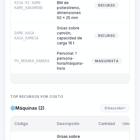
BM de
RISA-RI-KAME-
0
RECURSO
poliestireno,
KAME_KAKAMENE
dimensiones
50 x 25 mm
Grúas sobre
camión,
DXME-KASA-
0
RECURSO
capacidad de
KASA_KAMESA
carga 16 t
Personal: 1
persona-
PU_MEKAKA_KANEKA
0
MAQUINISTA
hora/máquina-
hora
TOP RECURSOS POR COSTO
Máquinas (2)
Describir
KI
Código
Descripción
Cantidad
Unidad
Grúas sobre