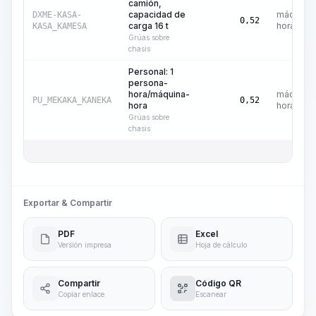
camión,
capacidad de
máquina-
DXME-KASA-
0,52
carga 16 t
hora
KASA_KAMESA
Grúas sobre
chasis
Personal: 1
persona-
hora/máquina-
máquina-
PU_MEKAKA_KANEKA
0,52
hora
hora
Grúas sobre
chasis
Exportar & Compartir
PDF
Excel
Versión impresa
Hoja de cálculo
Compartir
Código QR
Copiar enlace
Escanear