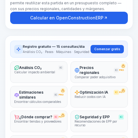
permite reutilizar esta partida en un presupuesto completo —
con sus precios regionales, cantidades y márgenes.
Calcular en OpenConstructionERP
Registro gratuito — 15 consultas/día
Comenzar gratis
Análisis CO₂ · Pasos · Máquinas · Seguridad
Análisis CO₂
Precios
KI
KI
PRO
Calcular impacto ambiental
regionales
Comparar poder adquisitivo
Estimaciones
Optimización IA
KI
PRO
KI
PRO
similares
Reducir costos con IA
Encontrar cálculos comparables
¿Dónde comprar?
Seguridad y EPP
KI
PRO
KI
Encontrar tiendas y proveedores
Recomendaciones de EPP por
recurso