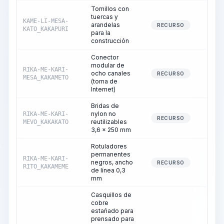
Tornillos con
tuercas y
KAME-LI-MESA-
arandelas
0
RECURSO
KATO_KAKAPURI
para la
construcción
Conector
modular de
RIKA-ME-KARI-
ocho canales
2
RECURSO
MESA_KAKAMETO
(toma de
Internet)
Bridas de
nylon no
RIKA-ME-KARI-
0
RECURSO
reutilizables
MEVO_KAKAKATO
3,6 x 250 mm
Rotuladores
permanentes
RIKA-ME-KARI-
negros, ancho
0
RECURSO
RITO_KAKAMEME
de línea 0,3
mm
Casquillos de
cobre
estañado para
prensado para