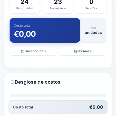
24
23
0
Pers./Unidad
Trabajadores
Pers./Día
Costo total
POR
€
0,00
unidades
Descripción
Normas
KI
KI
Ilustración
Generar visualización
PRO
Desglose de costos
~15-30 Sek.
€
0,00
Costo total