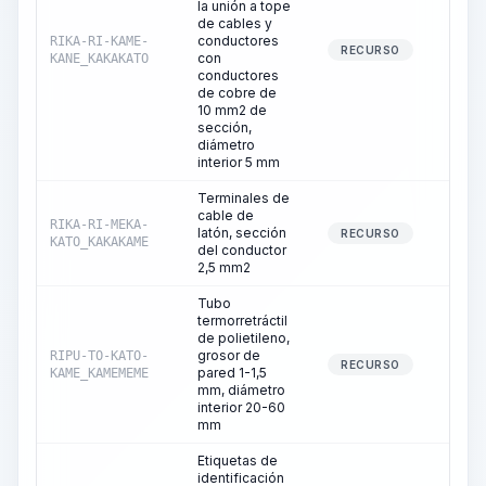
la unión a tope
de cables y
conductores
RIKA-RI-KAME-
1
RECURSO
con
KANE_KAKAKATO
conductores
de cobre de
10 mm2 de
sección,
diámetro
interior 5 mm
Terminales de
cable de
RIKA-RI-MEKA-
latón, sección
0
RECURSO
KATO_KAKAKAME
del conductor
2,5 mm2
Tubo
termorretráctil
de polietileno,
grosor de
RIPU-TO-KATO-
0
RECURSO
pared 1-1,5
KAME_KAMEMEME
mm, diámetro
interior 20-60
mm
Etiquetas de
identificación