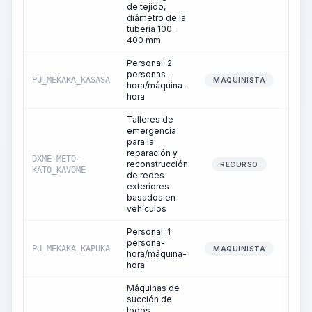
de tejido,
diámetro de la
tubería 100-
400 mm
Personal: 2
personas-
PU_MEKAKA_KASASA
MAQUINISTA
hora/máquina-
hora
Talleres de
emergencia
para la
reparación y
DXME-METO-
reconstrucción
RECURSO
KATO_KAVOME
de redes
exteriores
basados en
vehículos
Personal: 1
persona-
PU_MEKAKA_KAPUKA
MAQUINISTA
hora/máquina-
hora
Máquinas de
succión de
lodos,