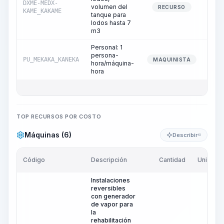
DXME-MEDX-
volumen del
1
RECURSO
KAME_KAKAME
tanque para
lodos hasta 7
m3
Personal: 1
persona-
PU_MEKAKA_KANEKA
1
MAQUINISTA
hora/máquina-
hora
TOP RECURSOS POR COSTO
Máquinas (6)
Describir
KI
Código
Descripción
Cantidad
Unidad
Instalaciones
reversibles
con generador
de vapor para
la
rehabilitación