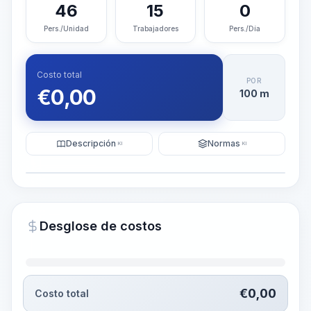
46
15
0
Pers./Unidad
Trabajadores
Pers./Día
Costo total
POR
€
0,00
100 m
Descripción
Normas
KI
KI
Ilustración
Generar visualización
PRO
Desglose de costos
~15-30 Sek.
€
0,00
Costo total