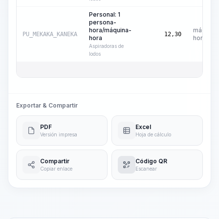
Personal: 1
persona-
hora/máquina-
máquina
PU_MEKAKA_KANEKA
12,30
hora
hora
Aspiradoras de
lodos
Exportar & Compartir
PDF
Excel
Versión impresa
Hoja de cálculo
Compartir
Código QR
Copiar enlace
Escanear