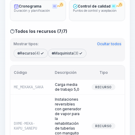
Cronograma
Control de calidad
KI
PRO
KI
PRO
Duración y planificación
Puntos de control y aceptación
Todos los recursos (7/7)
Mostrar tipos:
Ocultar todos
Recurso
(4)
Maquinista
(3)
Código
Descripción
Tipo
Cant
Carga media
ME_MEKAKA_SAKA
1
RECURSO
de trabajo 5,0
Instalaciones
reversibles
con generador
de vapor para
la
rehabilitación
DXME-MEKA-
RECURSO
de tuberías
KAPU_SANEPU
con manguito