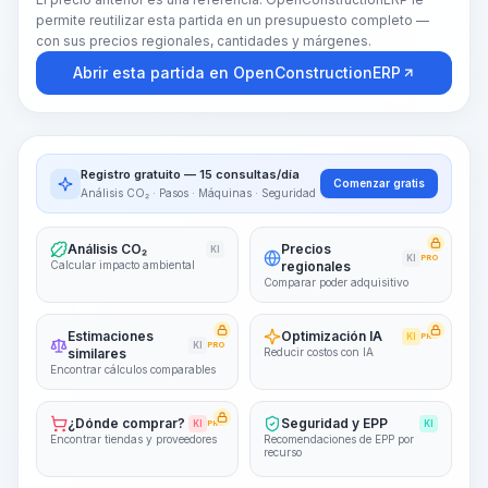
permite reutilizar esta partida en un presupuesto completo —
con sus precios regionales, cantidades y márgenes.
Abrir esta partida en OpenConstructionERP
Registro gratuito — 15 consultas/día
Comenzar gratis
Análisis CO₂ · Pasos · Máquinas · Seguridad
Análisis CO₂
Precios
KI
KI
PRO
Calcular impacto ambiental
regionales
Comparar poder adquisitivo
Estimaciones
Optimización IA
KI
PRO
KI
PRO
similares
Reducir costos con IA
Encontrar cálculos comparables
¿Dónde comprar?
Seguridad y EPP
KI
PRO
KI
Encontrar tiendas y proveedores
Recomendaciones de EPP por
recurso