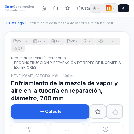
Open
Construction
Catálogo
ES
Estimate
.com
Catálogo
Enfriamiento de la mezcla de vapor y aire en la tubería en r...
Copiar
Excel
TXT
PDF
Link
Compartir
QR
Redes de ingeniería exteriores
RECONSTRUCCIÓN Y REPARACIÓN DE REDES DE INGENIERÍA
EXTERIORES
NENE_KAME_KATODX_KALI · 100 m
Enfriamiento de la mezcla de vapor y
aire en la tubería en reparación,
diámetro, 700 mm
Cálculo