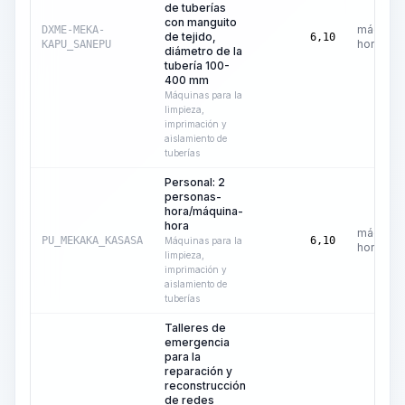
de tuberías
con manguito
máquina
DXME-MEKA-
de tejido,
6,10
hora
KAPU_SANEPU
diámetro de la
tubería 100-
400 mm
Máquinas para la
limpieza,
imprimación y
aislamiento de
tuberías
Personal: 2
personas-
hora/máquina-
hora
máquina
PU_MEKAKA_KASASA
6,10
Máquinas para la
hora
limpieza,
imprimación y
aislamiento de
tuberías
Talleres de
emergencia
para la
reparación y
reconstrucción
de redes