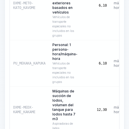
exteriores
máquina
DXME-METO-
6,10
basados en
hora
KATO_KAVOME
vehículos
Vehículos de
transporte
especiales no
incluidos en los
grupos
Personal: 1
persona-
hora/máquina-
hora
máquina
PU_MEKAKA_KAPUKA
6,10
Vehículos de
hora
transporte
especiales no
incluidos en los
grupos
Máquinas de
succión de
lodos,
volumen del
máquina
DXME-MEDX-
tanque para
12,30
hora
KAME_KAKAME
lodos hasta 7
m3
Aspiradoras de
lodos