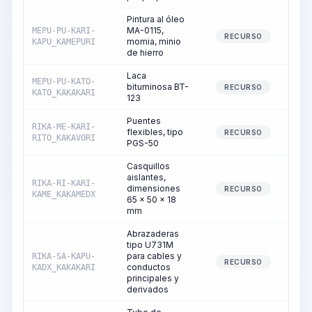
Pintura al óleo
MA-0115,
MEPU-PU-KARI-
RECURSO
momia, minio
KAPU_KAMEPURI
de hierro
Laca
MEPU-PU-KATO-
bituminosa BT-
RECURSO
KATO_KAKAKARI
123
Puentes
RIKA-ME-KARI-
flexibles, tipo
RECURSO
RITO_KAKAVORI
PGS-50
Casquillos
aislantes,
RIKA-RI-KARI-
dimensiones
RECURSO
KAME_KAKAMEDX
65 x 50 x 18
mm
Abrazaderas
tipo U731M
para cables y
RIKA-SA-KAPU-
RECURSO
conductos
KADX_KAKAKARI
principales y
derivados