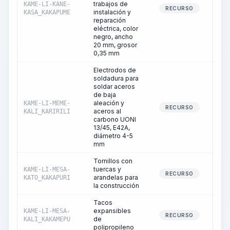
trabajos de
KAME-LI-KANE-
RECURSO
instalación y
KASA_KAKAPUME
reparación
eléctrica, color
negro, ancho
20 mm, grosor
0,35 mm
Electrodos de
soldadura para
soldar aceros
de baja
aleación y
KAME-LI-MEME-
RECURSO
aceros al
KALI_KARIRILI
carbono UONI
13/45, E42A,
diámetro 4-5
mm
Tornillos con
tuercas y
KAME-LI-MESA-
RECURSO
arandelas para
KATO_KAKAPURI
la construcción
Tacos
expansibles
KAME-LI-MESA-
RECURSO
de
KALI_KAKAMEPU
polipropileno