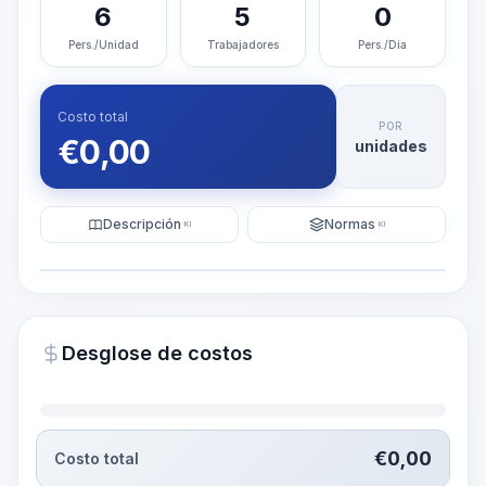
6
5
0
Pers./Unidad
Trabajadores
Pers./Día
Costo total
POR
€
0,00
unidades
Descripción
Normas
KI
KI
Ilustración
Generar visualización
PRO
Desglose de costos
~15-30 Sek.
€
0,00
Costo total