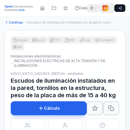
Open
Construction
Catálogo
ES
Estimate
.com
Catálogo
Escudos de iluminación instalados en la pared, tornillos en ...
Copiar
Excel
TXT
PDF
Link
Compartir
QR
Instalaciones electrotécnicas
INSTALACIONES ELÉCTRICAS DE ALTA TENSIÓN Y DE
ILUMINACIÓN
KAVO_KATO_SADXDX_MEPUm · unidades
Escudos de iluminación instalados en
la pared, tornillos en la estructura,
peso de la placa de más de 15 a 40 kg
Cálculo