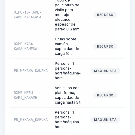
Tubo de
policloruro de
vinilo para
RIPU-TO-KAME-
montaje
RECURSO
KAME_KAKAKASA
eléctrico,
espesor de
pared 0,6 mm
Grúas sobre
camión,
DXME-KASA-
RECURSO
capacidad de
KASA_KAMESA
carga 16 t
Personal: 1
persona-
PU_MEKAKA_KANEKA
MAQUINISTA
hora/máquina-
hora
Vehículos con
plataforma,
DXME-MEPU-
RECURSO
capacidad de
KARI_KAKAME
carga hasta 5 t
Personal: 1
persona-
PU_MEKAKA_KAPUKA
MAQUINISTA
hora/máquina-
hora