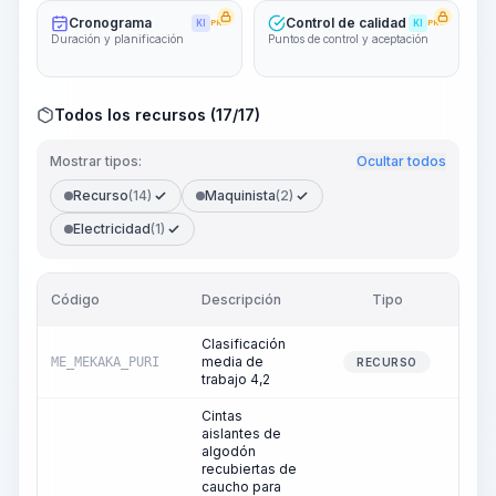
Cronograma
Control de calidad
KI
PRO
KI
PRO
Duración y planificación
Puntos de control y aceptación
Todos los recursos (17/17)
Mostrar tipos:
Ocultar todos
Recurso
(14)
Maquinista
(2)
Electricidad
(1)
Código
Descripción
Tipo
Can
Clasificación
media de
ME_MEKAKA_PURI
RECURSO
trabajo 4,2
Cintas
aislantes de
algodón
recubiertas de
caucho para