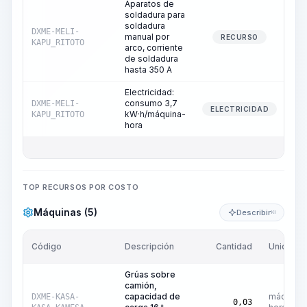
Aparatos de
soldadura para
soldadura
DXME-MELI-
manual por
RECURSO
KAPU_RITOTO
arco, corriente
de soldadura
hasta 350 A
Electricidad:
consumo 3,7
DXME-MELI-
ELECTRICIDAD
kW·h/máquina-
KAPU_RITOTO
hora
TOP RECURSOS POR COSTO
Máquinas (5)
Describir
KI
Código
Descripción
Cantidad
Unidad
Grúas sobre
camión,
capacidad de
máquina-
DXME-KASA-
0,03