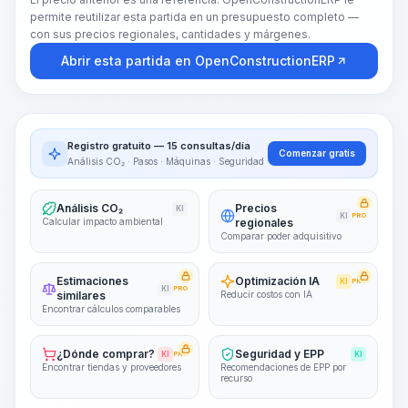
permite reutilizar esta partida en un presupuesto completo —
con sus precios regionales, cantidades y márgenes.
Abrir esta partida en OpenConstructionERP
Registro gratuito — 15 consultas/día
Comenzar gratis
Análisis CO₂ · Pasos · Máquinas · Seguridad
Análisis CO₂
Precios
KI
KI
PRO
Calcular impacto ambiental
regionales
Comparar poder adquisitivo
Estimaciones
Optimización IA
KI
PRO
KI
PRO
similares
Reducir costos con IA
Encontrar cálculos comparables
¿Dónde comprar?
Seguridad y EPP
KI
PRO
KI
Encontrar tiendas y proveedores
Recomendaciones de EPP por
recurso