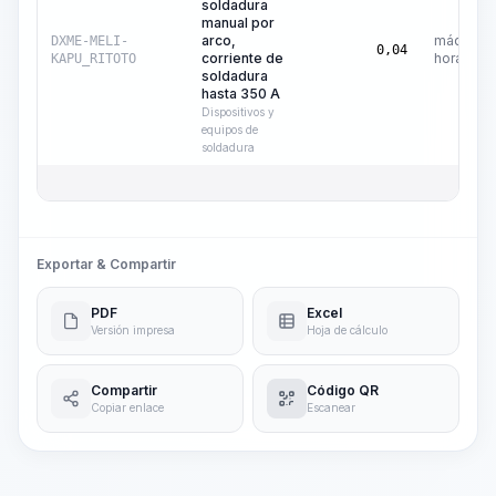
soldadura
manual por
arco,
máquina-
DXME-MELI-
0,04
corriente de
hora
KAPU_RITOTO
soldadura
hasta 350 A
Dispositivos y
equipos de
soldadura
Exportar & Compartir
PDF
Excel
Versión impresa
Hoja de cálculo
Compartir
Código QR
Copiar enlace
Escanear