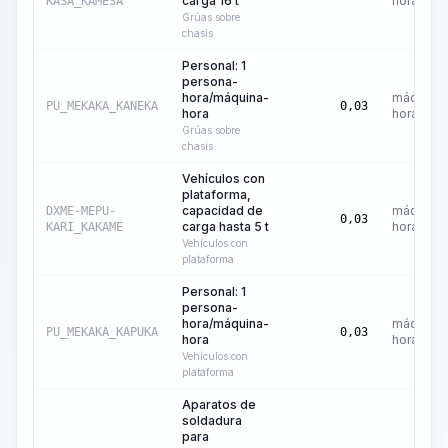
carga 16 t
hora
KASA_KAMESA
Grúas sobre
chasis
Personal: 1
persona-
hora/máquina-
máquina-
PU_MEKAKA_KANEKA
0,03
hora
hora
Grúas sobre
chasis
Vehículos con
plataforma,
capacidad de
máquina-
DXME-MEPU-
0,03
carga hasta 5 t
hora
KARI_KAKAME
Vehículos con
plataforma
Personal: 1
persona-
hora/máquina-
máquina-
PU_MEKAKA_KAPUKA
0,03
hora
hora
Vehículos con
plataforma
Aparatos de
soldadura
para