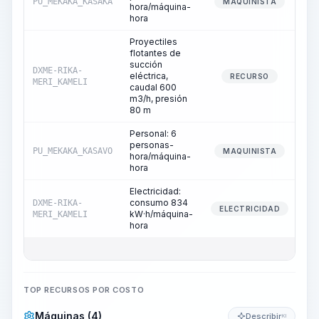
PU_MEKAKA_KASAKA
MAQUINISTA
hora/máquina-
hora
Proyectiles
flotantes de
succión
DXME-RIKA-
eléctrica,
RECURSO
MERI_KAMELI
caudal 600
m3/h, presión
80 m
Personal: 6
personas-
PU_MEKAKA_KASAVO
MAQUINISTA
hora/máquina-
hora
Electricidad:
consumo 834
DXME-RIKA-
ELECTRICIDAD
kW·h/máquina-
MERI_KAMELI
hora
TOP RECURSOS POR COSTO
Máquinas (4)
Describir
KI