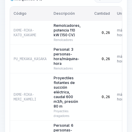
Código
Descripción
Cantidad
Unidad
Remolcadores,
potencia 110
máquina
DXME-RIKA-
0,26
kW (150 CV)
hora
KATO_KAKAME
Remolcadores
Personal: 3
personas-
máquina
hora/máquina-
PU_MEKAKA_KASAKA
0,26
hora
hora
Remolcadores
Proyectiles
flotantes de
succión
eléctrica,
máquina
DXME-RIKA-
caudal 600
0,26
hora
MERI_KAMELI
m3/h, presión
80 m
Proyectiles
dragadores
Personal: 6
personas-