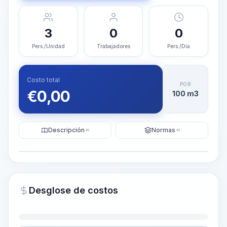
3
0
0
Pers./Unidad
Trabajadores
Pers./Día
Costo total
POR
€
0,00
100 m3
Descripción
Normas
KI
KI
Ilustración
Generar visualización
PRO
Desglose de costos
~15-30 Sek.