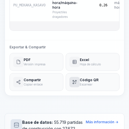
hora/máquina-
máquina
PU_MEKAKA_KASAVO
0,26
hora
hora
Proyectiles
dragadores
Exportar & Compartir
PDF
Excel
Versión impresa
Hoja de cálculo
Compartir
Código QR
Copiar enlace
Escanear
Base de datos:
55.719 partidas
Más información →
de construcción con 27.672