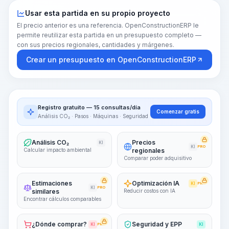
Usar esta partida en su propio proyecto
El precio anterior es una referencia. OpenConstructionERP le
permite reutilizar esta partida en un presupuesto completo —
con sus precios regionales, cantidades y márgenes.
Crear un presupuesto en OpenConstructionERP
Registro gratuito — 15 consultas/día
Comenzar gratis
Análisis CO₂ · Pasos · Máquinas · Seguridad
Análisis CO₂
Precios
KI
KI
PRO
Calcular impacto ambiental
regionales
Comparar poder adquisitivo
Estimaciones
Optimización IA
KI
PRO
KI
PRO
similares
Reducir costos con IA
Encontrar cálculos comparables
¿Dónde comprar?
Seguridad y EPP
KI
PRO
KI