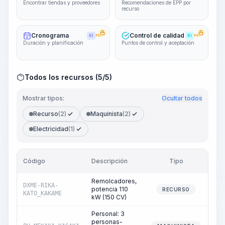
Encontrar tiendas y proveedores
Recomendaciones de EPP por
recurso
Cronograma
Control de calidad
KI
PRO
KI
PRO
Duración y planificación
Puntos de control y aceptación
Todos los recursos (5/5)
Mostrar tipos:
Ocultar todos
Recurso
(2)
Maquinista
(2)
Electricidad
(1)
Código
Descripción
Tipo
Ca
Remolcadores,
DXME-RIKA-
potencia 110
RECURSO
KATO_KAKAME
kW (150 CV)
Personal: 3
personas-