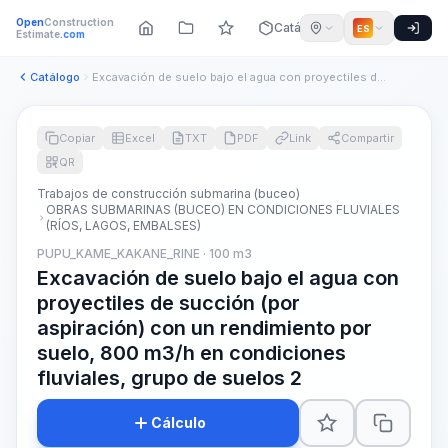
Open
Construction
Catálogo
ES
Estimate
.com
Catálogo
Excavación de suelo bajo el agua con proyectiles de succión ...
Copiar
Excel
TXT
PDF
Link
Compartir
QR
Trabajos de construcción submarina (buceo)
OBRAS SUBMARINAS (BUCEO) EN CONDICIONES FLUVIALES
(RÍOS, LAGOS, EMBALSES)
PUPU_KAME_KAKANE_RINE · 100 m3
Excavación de suelo bajo el agua con
proyectiles de succión (por
aspiración) con un rendimiento por
suelo, 800 m3/h en condiciones
fluviales, grupo de suelos 2
Cálculo