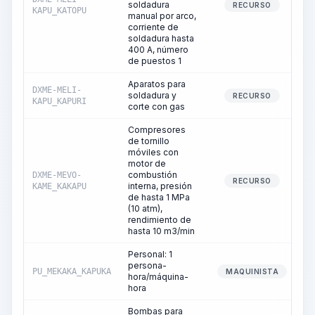
soldadura
RECURSO
KAPU_KATOPU
manual por arco,
corriente de
soldadura hasta
400 A, número
de puestos 1
Aparatos para
DXME-MELI-
soldadura y
RECURSO
KAPU_KAPURI
corte con gas
Compresores
de tornillo
móviles con
motor de
combustión
DXME-MEVO-
RECURSO
interna, presión
KAME_KAKAPU
de hasta 1 MPa
(10 atm),
rendimiento de
hasta 10 m3/min
Personal: 1
persona-
PU_MEKAKA_KAPUKA
MAQUINISTA
hora/máquina-
hora
Bombas para