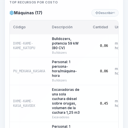
TOP RECURSOS POR COSTO
Máquinas (17)
Describir
KI
Código
Descripción
Cantidad
Unidad
Bulldozers,
potencia 59 kW
máquin
DXME-KAME-
0,06
(80 CV)
hora
KAME_KATOPU
Bulldozers
Personal: 1
persona-
máquin
hora/máquina-
PU_MEKAKA_KASAKA
0,06
hora
hora
Bulldozers
Excavadoras de
una sola
cuchara diésel
máquin
DXME-KAME-
sobre orugas,
0,45
hora
KASA_KAVODX
volumen de la
cuchara 1,25 m3
Excavadoras
Personal: 1