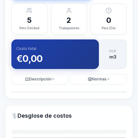
5
2
0
Pers./Unidad
Trabajadores
Pers./Día
Costo total
POR
€
0,00
m3
Descripción
Normas
KI
KI
Ilustración
Generar visualización
PRO
Desglose de costos
~15-30 Sek.