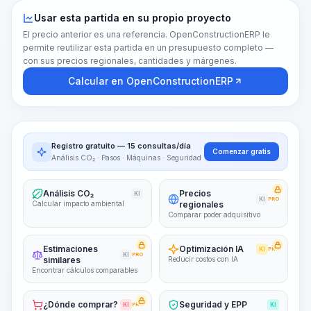
Usar esta partida en su propio proyecto
El precio anterior es una referencia. OpenConstructionERP le
permite reutilizar esta partida en un presupuesto completo —
con sus precios regionales, cantidades y márgenes.
Calcular en OpenConstructionERP
Registro gratuito — 15 consultas/día
Comenzar gratis
Análisis CO₂ · Pasos · Máquinas · Seguridad
Análisis CO₂
Precios
KI
KI
PRO
Calcular impacto ambiental
regionales
Comparar poder adquisitivo
Estimaciones
Optimización IA
KI
PRO
KI
PRO
similares
Reducir costos con IA
Encontrar cálculos comparables
¿Dónde comprar?
Seguridad y EPP
KI
PRO
KI