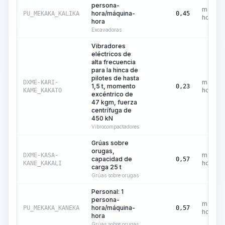
persona-
máquin
hora/máquina-
PU_MEKAKA_KALIKA
0,45
hora
hora
Excavadoras
Vibradores
eléctricos de
alta frecuencia
para la hinca de
pilotes de hasta
máquin
DXME-KARI-
1,5 t, momento
0,23
hora
KAME_KAKATO
excéntrico de
47 kgm, fuerza
centrífuga de
450 kN
Vibrocompactadores
Grúas sobre
orugas,
máquin
DXME-KASA-
capacidad de
0,57
hora
KANE_KAKALI
carga 25 t
Grúas sobre orugas
Personal: 1
persona-
máquin
hora/máquina-
PU_MEKAKA_KANEKA
0,57
hora
hora
Grúas sobre orugas