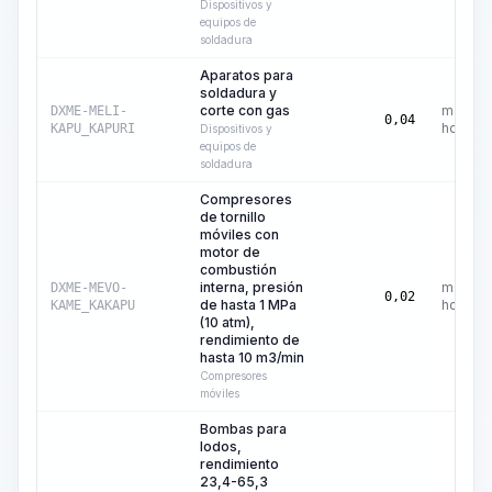
Dispositivos y
equipos de
soldadura
Aparatos para
soldadura y
corte con gas
máquin
DXME-MELI-
0,04
hora
KAPU_KAPURI
Dispositivos y
equipos de
soldadura
Compresores
de tornillo
móviles con
motor de
combustión
interna, presión
máquin
DXME-MEVO-
0,02
de hasta 1 MPa
hora
KAME_KAKAPU
(10 atm),
rendimiento de
hasta 10 m3/min
Compresores
móviles
Bombas para
lodos,
rendimiento
23,4-65,3