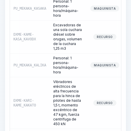
Personal: 1
persona-
PU_MEKAKA_KASAKA
MAQUINISTA
hora/máquina-
hora
Excavadoras de
una sola cuchara
diésel sobre
DXME-KAME-
RECURSO
orugas, volumen
KASA_KAVODX
de la cuchara
1,25 m3
Personal: 1
persona-
PU_MEKAKA_KALIKA
MAQUINISTA
hora/máquina-
hora
Vibradores
eléctricos de
alta frecuencia
para la hinca de
pilotes de hasta
DXME-KARI-
RECURSO
1,5 t, momento
KAME_KAKATO
excéntrico de
47 kgm, fuerza
centrífuga de
450 kN