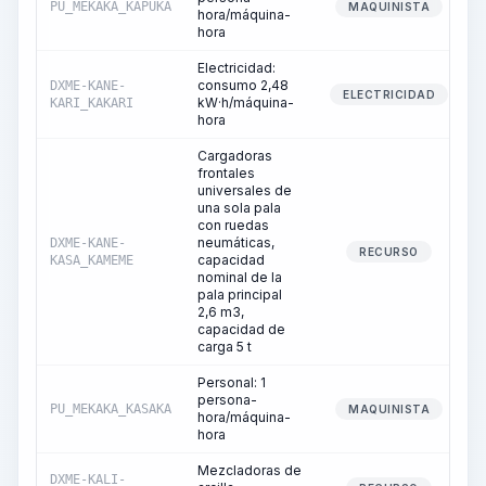
PU_MEKAKA_KAPUKA
MAQUINISTA
hora/máquina-
hora
Electricidad:
consumo 2,48
DXME-KANE-
ELECTRICIDAD
kW·h/máquina-
KARI_KAKARI
hora
Cargadoras
frontales
universales de
una sola pala
con ruedas
neumáticas,
DXME-KANE-
RECURSO
capacidad
KASA_KAMEME
nominal de la
pala principal
2,6 m3,
capacidad de
carga 5 t
Personal: 1
persona-
PU_MEKAKA_KASAKA
MAQUINISTA
hora/máquina-
hora
Mezcladoras de
DXME-KALI-