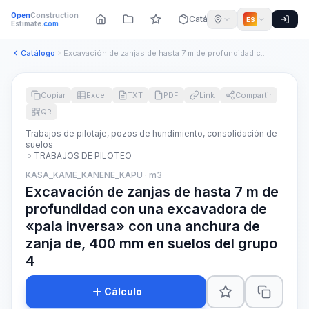
Open
Construction
Catálogo
ES
Estimate
.com
Catálogo
Excavación de zanjas de hasta 7 m de profundidad con una exc...
Copiar
Excel
TXT
PDF
Link
Compartir
QR
Trabajos de pilotaje, pozos de hundimiento, consolidación de
suelos
TRABAJOS DE PILOTEO
KASA_KAME_KANENE_KAPU · m3
Excavación de zanjas de hasta 7 m de
profundidad con una excavadora de
«pala inversa» con una anchura de
zanja de, 400 mm en suelos del grupo
4
Cálculo