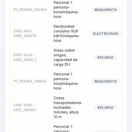
Personal: 1
persona-
PU_MEKAKA_KASAKA
MAQUINISTA
hora/máquina-
hora
Electricidad:
consumo 19,8
DXME-KARI-
ELECTRICIDAD
kW·h/máquina-
KAME_KAKATO
hora
Grúas sobre
orugas,
DXME-KASA-
RECURSO
capacidad de
KANE_KAKALI
carga 25 t
Personal: 1
persona-
PU_MEKAKA_KANEKA
MAQUINISTA
hora/máquina-
hora
Cintas
transportadoras
DXME-KANE-
inclinadas
RECURSO
KARI_KAKARI
móviles, altura
10 m
Personal: 1
persona-