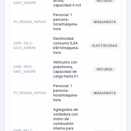
arcilla,
RECURSO
KAVO_KAMEME
capacidad 4 m3
Personal: 1
persona-
PU_MEKAKA_KAPUKA
MAQUINISTA
hora/máquina-
hora
Electricidad:
consumo 5,94
DXME-KALI-
ELECTRICIDAD
kW·h/máquina-
KAVO_KAMEME
hora
Vehículos con
plataforma,
DXME-MEPU-
RECURSO
capacidad de
KARI_KAKAME
carga hasta 5 t
Personal: 1
persona-
PU_MEKAKA_KAPUKA
MAQUINISTA
hora/máquina-
hora
Agregados de
soldadura con
motor de
combustión
interna para
DXME-MELI-