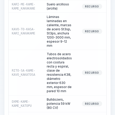
Suelo arcilloso
KARI-ME-KAME-
RECURSO
(arcilla)
KAME_KAKAKANE
Láminas
laminadas en
caliente, marcas
de acero St3sp,
KAVO-TO-KASA-
RECURSO
St3ps, anchura
KARI_KAKAKAME
1200-3000 mm,
espesor 9-12
mm
Tubos de acero
electrosoldados
con costura
recta y espiral,
clase de
RITO-SA-KAME-
RECURSO
resistencia K38,
KAVO_KAKATOSA
diámetro
exterior 630
mm, espesor de
pared 10 mm
Bulldozers,
DXME-KAME-
potencia 59 kW
RECURSO
KAME_KATOPU
(80 CV)