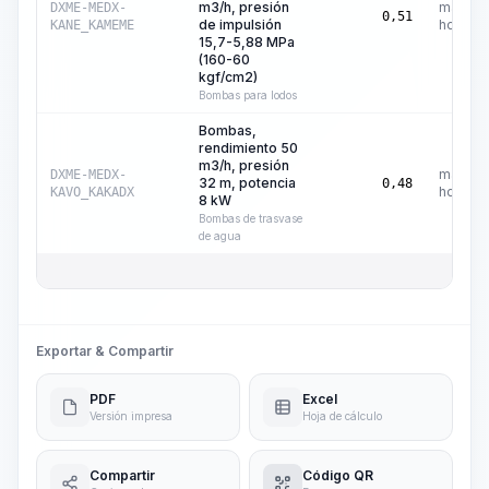
m3/h, presión
máquin
DXME-MEDX-
0,51
de impulsión
hora
KANE_KAMEME
15,7-5,88 MPa
(160-60
kgf/cm2)
Bombas para lodos
Bombas,
rendimiento 50
m3/h, presión
máquin
DXME-MEDX-
32 m, potencia
0,48
hora
KAVO_KAKADX
8 kW
Bombas de trasvase
de agua
Exportar & Compartir
PDF
Excel
Versión impresa
Hoja de cálculo
Compartir
Código QR