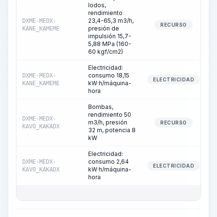
lodos,
rendimiento
23,4-65,3 m3/h,
DXME-MEDX-
RECURSO
presión de
KANE_KAMEME
impulsión 15,7-
5,88 MPa (160-
60 kgf/cm2)
Electricidad:
consumo 18,15
DXME-MEDX-
ELECTRICIDAD
kW·h/máquina-
KANE_KAMEME
hora
Bombas,
rendimiento 50
DXME-MEDX-
m3/h, presión
RECURSO
KAVO_KAKADX
32 m, potencia 8
kW
Electricidad:
consumo 2,64
DXME-MEDX-
ELECTRICIDAD
kW·h/máquina-
KAVO_KAKADX
hora