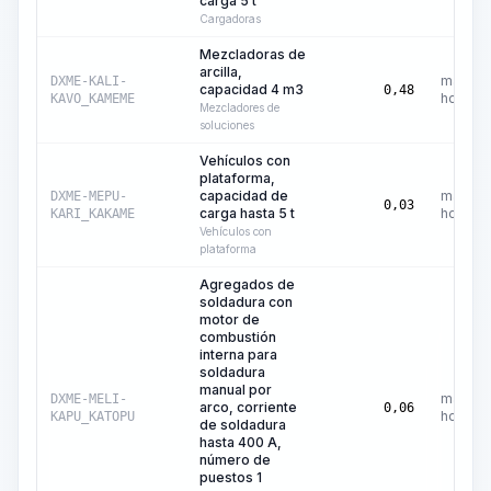
carga 5 t
Cargadoras
Mezcladoras de
arcilla,
máquin
DXME-KALI-
capacidad 4 m3
0,48
hora
KAVO_KAMEME
Mezcladores de
soluciones
Vehículos con
plataforma,
capacidad de
máquin
DXME-MEPU-
0,03
carga hasta 5 t
hora
KARI_KAKAME
Vehículos con
plataforma
Agregados de
soldadura con
motor de
combustión
interna para
soldadura
manual por
máquin
DXME-MELI-
arco, corriente
0,06
hora
KAPU_KATOPU
de soldadura
hasta 400 A,
número de
puestos 1