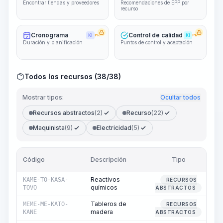
Encontrar tiendas y proveedores
Recomendaciones de EPP por
recurso
Cronograma
Control de calidad
KI
PRO
KI
PRO
Duración y planificación
Puntos de control y aceptación
Todos los recursos (38/38)
Mostrar tipos:
Ocultar todos
Recursos abstractos
(2)
Recurso
(22)
Maquinista
(9)
Electricidad
(5)
Código
Descripción
Tipo
C
Reactivos
KAME-TO-KASA-
RECURSOS
químicos
TOVO
ABSTRACTOS
Tableros de
MEME-ME-KATO-
RECURSOS
madera
KANE
ABSTRACTOS