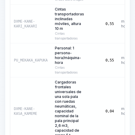
Cintas
transportadoras
inclinadas
máquin
DXME-KANE-
móviles, altura
0,55
hora
KARI_KAKARI
10 m
Cintas
transportadoras
Personal: 1
persona-
hora/máquina-
máquin
PU_MEKAKA_KAPUKA
0,55
hora
hora
Cintas
transportadoras
Cargadoras
frontales
universales de
una sola pala
con ruedas
neumáticas,
máquin
DXME-KANE-
capacidad
0,04
hora
KASA_KAMEME
nominal de la
pala principal
2,6 m3,
capacidad de