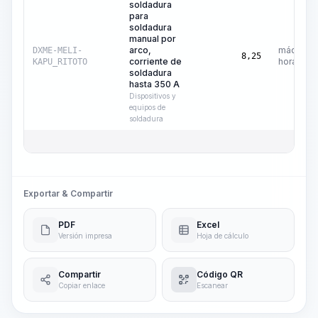
soldadura
para
soldadura
manual por
arco,
máquina-
DXME-MELI-
8,25
corriente de
hora
KAPU_RITOTO
soldadura
hasta 350 A
Dispositivos y
equipos de
soldadura
Exportar & Compartir
PDF
Excel
Versión impresa
Hoja de cálculo
Compartir
Código QR
Copiar enlace
Escanear