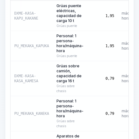
Grúas puente
eléctricas,
máquina-
DXME-KASA-
capacidad de
1,95
hora
KAPU_KAKANE
carga 10 t
Grúas puente
Personal: 1
persona-
máquina-
hora/máquina-
PU_MEKAKA_KAPUKA
1,95
hora
hora
Grúas puente
Grúas sobre
camión,
capacidad de
máquina-
DXME-KASA-
0,79
carga 16 t
hora
KASA_KAMESA
Grúas sobre
chasis
Personal: 1
persona-
hora/máquina-
máquina-
PU_MEKAKA_KANEKA
0,79
hora
hora
Grúas sobre
chasis
Aparatos de