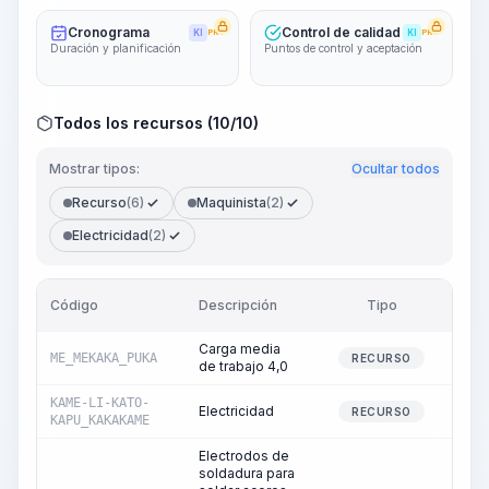
Cronograma
Control de calidad
KI
PRO
KI
PRO
Duración y planificación
Puntos de control y aceptación
Todos los recursos (10/10)
Mostrar tipos:
Ocultar todos
Recurso
(6)
Maquinista
(2)
Electricidad
(2)
Código
Descripción
Tipo
Can
Carga media
ME_MEKAKA_PUKA
RECURSO
de trabajo 4,0
KAME-LI-KATO-
Electricidad
RECURSO
KAPU_KAKAKAME
Electrodos de
soldadura para