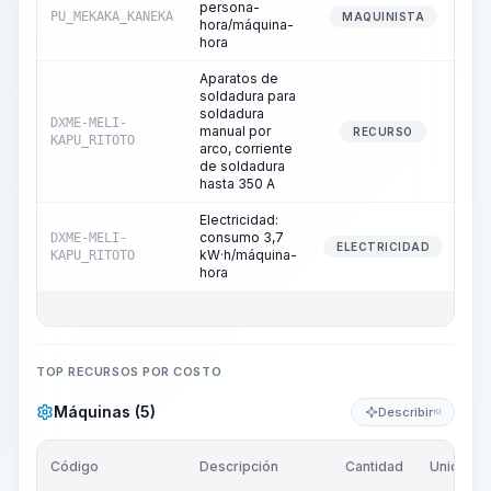
persona-
PU_MEKAKA_KANEKA
MAQUINISTA
hora/máquina-
hora
Aparatos de
soldadura para
soldadura
DXME-MELI-
manual por
RECURSO
KAPU_RITOTO
arco, corriente
de soldadura
hasta 350 A
Electricidad:
consumo 3,7
DXME-MELI-
ELECTRICIDAD
kW·h/máquina-
KAPU_RITOTO
hora
TOP RECURSOS POR COSTO
Máquinas (5)
Describir
KI
Código
Descripción
Cantidad
Unidad