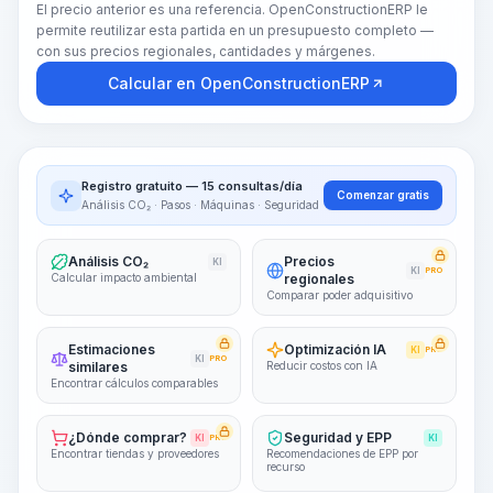
El precio anterior es una referencia. OpenConstructionERP le
permite reutilizar esta partida en un presupuesto completo —
con sus precios regionales, cantidades y márgenes.
Calcular en OpenConstructionERP
Registro gratuito — 15 consultas/día
Comenzar gratis
Análisis CO₂ · Pasos · Máquinas · Seguridad
Análisis CO₂
Precios
KI
KI
PRO
Calcular impacto ambiental
regionales
Comparar poder adquisitivo
Estimaciones
Optimización IA
KI
PRO
KI
PRO
similares
Reducir costos con IA
Encontrar cálculos comparables
¿Dónde comprar?
Seguridad y EPP
KI
PRO
KI
Encontrar tiendas y proveedores
Recomendaciones de EPP por
recurso