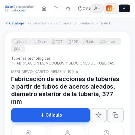
Open
Construction
Catálogo
ES
Estimate
.com
Catálogo
Fabricación de secciones de tuberías a partir de tubos de ac...
Copiar
Excel
TXT
PDF
Link
Compartir
QR
Tuberías tecnológicas
FABRICACIÓN DE NÓDULOS Y SECCIONES DE TUBERÍAS
MERI_MEVO_KARITO_MEMEm · 100 m
Fabricación de secciones de tuberías
a partir de tubos de aceros aleados,
diámetro exterior de la tubería, 377
mm
Cálculo