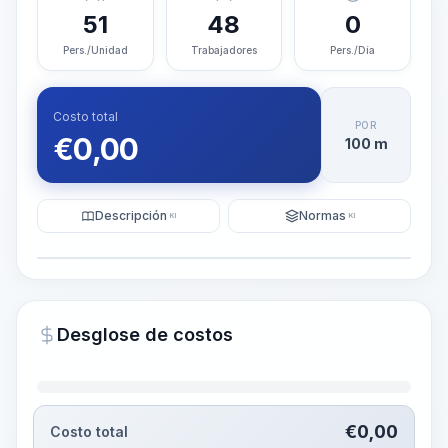
51
48
0
Pers./Unidad
Trabajadores
Pers./Día
Costo total
POR
€
0,00
100 m
Descripción
Normas
KI
KI
Ilustración
Generar visualización
PRO
Desglose de costos
~15-30 Sek.
€
0,00
Costo total