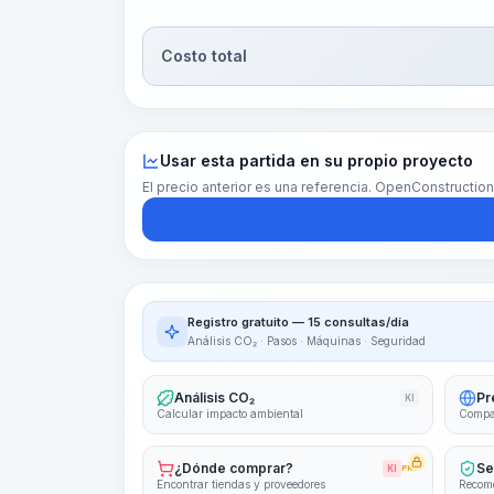
Costo total
Usar esta partida en su propio proyecto
El precio anterior es una referencia. OpenConstructio
Registro gratuito — 15 consultas/día
Análisis CO₂ · Pasos · Máquinas · Seguridad
Análisis CO₂
Pr
KI
Calcular impacto ambiental
Compar
¿Dónde comprar?
Se
KI
PRO
Encontrar tiendas y proveedores
Recome