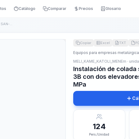
itos
Catálogo
Comparar
Precios
Glosario
Instalación de colada semicontinua para horno SAN-3B con dos...
Copiar
Excel
TXT
P
Equipos para empresas metalúrgica
MELI_KAME_KATOLI_MENEm · unid
Instalación de colada
3B con dos elevadores
MPa
Cá
124
Pers./Unidad