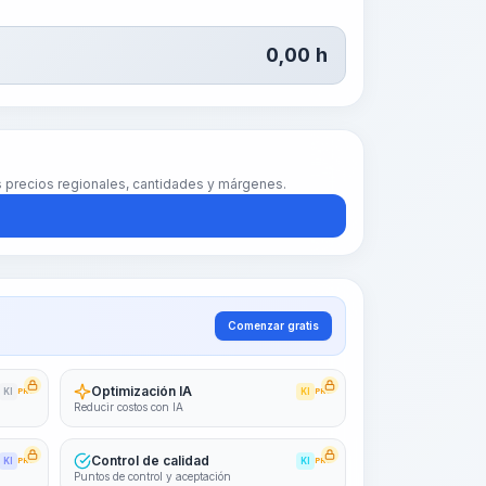
0,00
h
us precios regionales, cantidades y márgenes.
Comenzar gratis
Optimización IA
KI
PRO
KI
PRO
Reducir costos con IA
Control de calidad
KI
PRO
KI
PRO
Puntos de control y aceptación