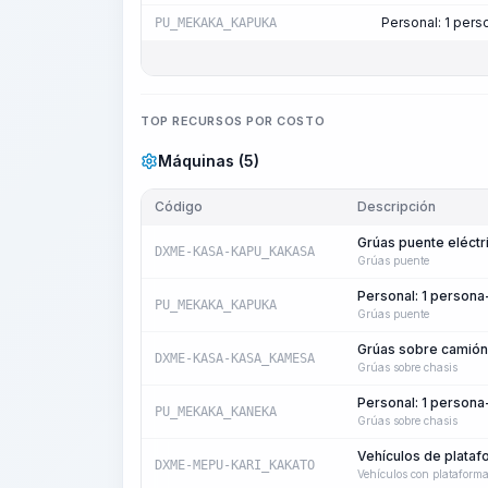
Personal: 1 per
PU_MEKAKA_KAPUKA
TOP RECURSOS POR COSTO
Máquinas (5)
Código
Descripción
Grúas puente eléctr
DXME-KASA-KAPU_KAKASA
Grúas puente
Personal: 1 person
PU_MEKAKA_KAPUKA
Grúas puente
Grúas sobre camión,
DXME-KASA-KASA_KAMESA
Grúas sobre chasis
Personal: 1 person
PU_MEKAKA_KANEKA
Grúas sobre chasis
Vehículos de plataf
DXME-MEPU-KARI_KAKATO
Vehículos con plataform