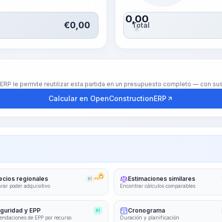
0,00
€
0,00
Total
h
nERP le permite reutilizar esta partida en un presupuesto completo — con s
Calcular en OpenConstructionERP
ecios regionales
Estimaciones similares
KI
PRO
ar poder adquisitivo
Encontrar cálculos comparables
guridad y EPP
Cronograma
KI
ndaciones de EPP por recurso
Duración y planificación