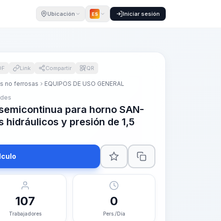
Ubicación
Iniciar sesión
ES
DF
Link
Compartir
QR
s no ferrosas
EQUIPOS DE USO GENERAL
ades
 semicontinua para horno SAN-
 hidráulicos y presión de 1,5
lculo
107
0
Trabajadores
Pers./Día