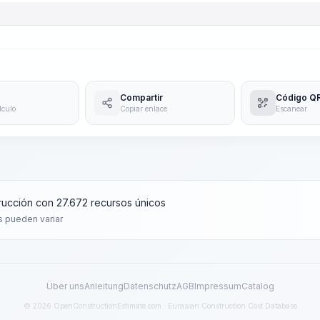
Compartir
Código Q
lculo
Copiar enlace
Escanear
rucción con 27.672 recursos únicos
s pueden variar
Über uns
Anleitung
Datenschutz
AGB
Impressum
Catalog
© 2026 OpenConstructionEstimate.com · Eurasian Construction Cost Database