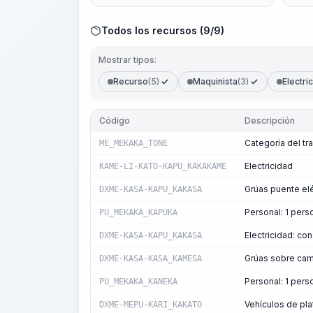
Todos los recursos (9/9)
Mostrar tipos:
Recurso
(5)
Maquinista
(3)
Electri
Código
Descripción
Categoría del tr
ME_MEKAKA_TONE
Electricidad
KAME-LI-KATO-KAPU_KAKAKAME
Grúas puente elé
DXME-KASA-KAPU_KAKASA
Personal: 1 per
PU_MEKAKA_KAPUKA
Electricidad: c
DXME-KASA-KAPU_KAKASA
Grúas sobre cam
DXME-KASA-KASA_KAMESA
Personal: 1 per
PU_MEKAKA_KANEKA
Vehículos de pla
DXME-MEPU-KARI_KAKATO