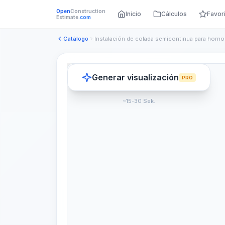
Open
Construction
Inicio
Cálculos
Favor
Estimate
.com
Catálogo
Generar visualización
PRO
~15-30 Sek.