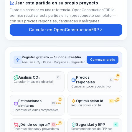
Usar esta partida en su propio proyecto
El precio anterior es una referencia. OpenConstructionERP le
permite reutilizar esta partida en un presupuesto completo —
con sus precios regionales, cantidades y márgenes.
Calcular en OpenConstructionERP
Registro gratuito — 15 consultas/día
Comenzar gratis
Análisis CO₂ · Pasos · Máquinas · Seguridad
Análisis CO₂
Precios
KI
KI
PRO
Calcular impacto ambiental
regionales
Comparar poder adquisitivo
Estimaciones
Optimización IA
KI
PRO
KI
PRO
similares
Reducir costos con IA
Encontrar cálculos comparables
¿Dónde comprar?
Seguridad y EPP
KI
PRO
KI
Encontrar tiendas y proveedores
Recomendaciones de EPP por