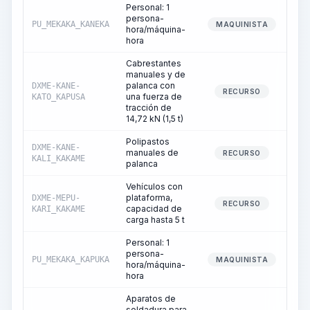
Personal: 1
persona-
PU_MEKAKA_KANEKA
MAQUINISTA
hora/máquina-
hora
Cabrestantes
manuales y de
palanca con
DXME-KANE-
RECURSO
una fuerza de
KATO_KAPUSA
tracción de
14,72 kN (1,5 t)
Polipastos
DXME-KANE-
manuales de
RECURSO
KALI_KAKAME
palanca
Vehículos con
plataforma,
DXME-MEPU-
RECURSO
capacidad de
KARI_KAKAME
carga hasta 5 t
Personal: 1
persona-
PU_MEKAKA_KAPUKA
MAQUINISTA
hora/máquina-
hora
Aparatos de
soldadura para