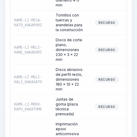
diámetro 4-5
mm
Tornillos con
tuercas y
KAME-LI-MESA-
RECURSO
arandelas para
KATO_KAKAPURI
la construcción
Disco de corte
plano,
KAME-LI-MELI-
dimensiones
RECURSO
KANE_KAKADXRI
230 x 3 x 22
mm
Disco abrasivo
de perfil recto,
KAME-LI-MELI-
dimensiones
RECURSO
KALI_KAKASATO
180 x 10 x 22
mm
Juntas de
goma (placa
KAME-LI-MEDX-
RECURSO
técnica
KAPU_KAKATOME
prensada)
Imprimación
epoxi
anticorrosiva