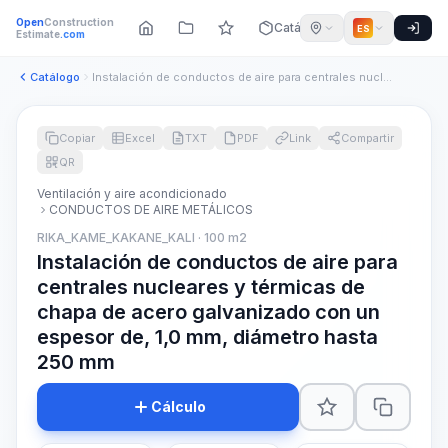
Open
Construction
Catálogo
ES
Estimate
.com
Catálogo
Instalación de conductos de aire para centrales nucleares y ...
Copiar
Excel
TXT
PDF
Link
Compartir
QR
Ventilación y aire acondicionado
CONDUCTOS DE AIRE METÁLICOS
RIKA_KAME_KAKANE_KALI · 100 m2
Instalación de conductos de aire para
centrales nucleares y térmicas de
chapa de acero galvanizado con un
espesor de, 1,0 mm, diámetro hasta
250 mm
Cálculo