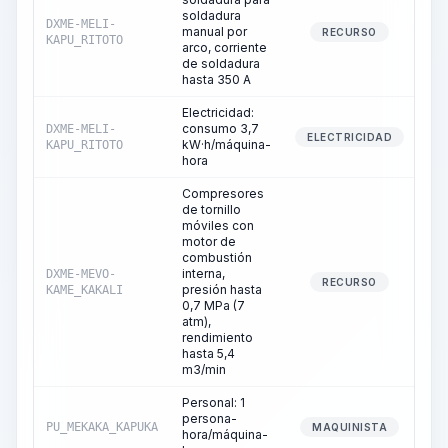
soldadura
DXME-MELI-
manual por
RECURSO
KAPU_RITOTO
arco, corriente
de soldadura
hasta 350 A
Electricidad:
consumo 3,7
DXME-MELI-
ELECTRICIDAD
kW·h/máquina-
KAPU_RITOTO
hora
Compresores
de tornillo
móviles con
motor de
combustión
interna,
DXME-MEVO-
RECURSO
presión hasta
KAME_KAKALI
0,7 MPa (7
atm),
rendimiento
hasta 5,4
m3/min
Personal: 1
persona-
PU_MEKAKA_KAPUKA
MAQUINISTA
hora/máquina-