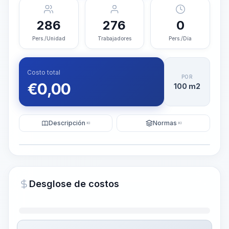
286
276
0
Pers./Unidad
Trabajadores
Pers./Día
Costo total
POR
€
0,00
100 m2
Descripción
Normas
KI
KI
Ilustración
Generar visualización
PRO
Desglose de costos
~15-30 Sek.