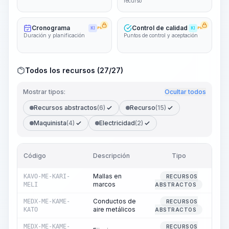
recurso
Cronograma
Control de calidad
KI
PRO
KI
PRO
Duración y planificación
Puntos de control y aceptación
Todos los recursos (27/27)
Mostrar tipos:
Ocultar todos
Recursos abstractos
(6)
Recurso
(15)
Maquinista
(4)
Electricidad
(2)
Código
Descripción
Tipo
Can
Mallas en
KAVO-ME-KARI-
RECURSOS
marcos
MELI
ABSTRACTOS
Conductos de
MEDX-ME-KAME-
RECURSOS
1
aire metálicos
KATO
ABSTRACTOS
MEDX-ME-KAME-
RECURSOS