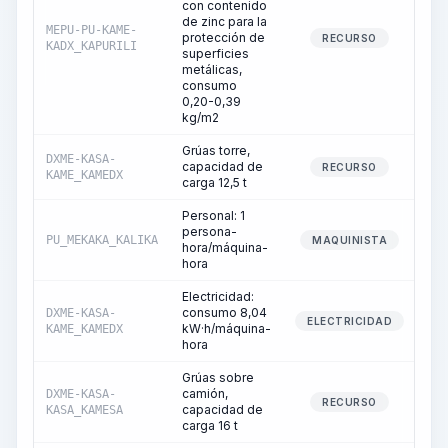
con contenido
de zinc para la
MEPU-PU-KAME-
protección de
RECURSO
KADX_KAPURILI
superficies
metálicas,
consumo
0,20-0,39
kg/m2
Grúas torre,
DXME-KASA-
capacidad de
RECURSO
KAME_KAMEDX
carga 12,5 t
Personal: 1
persona-
PU_MEKAKA_KALIKA
MAQUINISTA
hora/máquina-
hora
Electricidad:
consumo 8,04
DXME-KASA-
ELECTRICIDAD
kW·h/máquina-
KAME_KAMEDX
hora
Grúas sobre
camión,
DXME-KASA-
RECURSO
capacidad de
KASA_KAMESA
carga 16 t