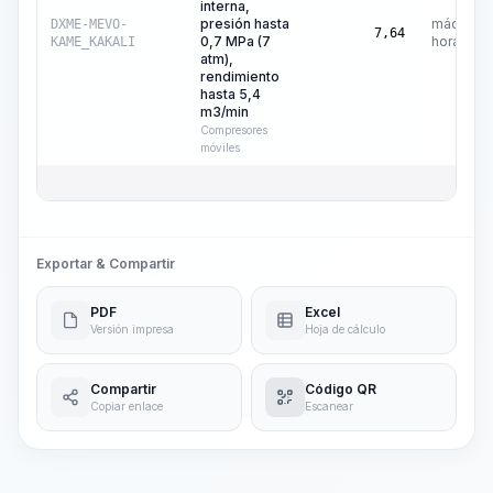
interna,
presión hasta
máquina-
DXME-MEVO-
7,64
0,7 MPa (7
hora
KAME_KAKALI
atm),
rendimiento
hasta 5,4
m3/min
Compresores
móviles
Exportar & Compartir
PDF
Excel
Versión impresa
Hoja de cálculo
Compartir
Código QR
Copiar enlace
Escanear