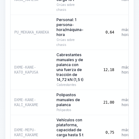
Grúas sobre
chasis
Personal: 1
persona-
hora/máquina-
máquina-
PU_MEKAKA_KANEKA
0,64
hora
hora
Grúas sobre
chasis
Cabrestantes
manuales y de
palanca con
máquina-
DXME-KANE-
una fuerza de
12,18
hora
KATO_KAPUSA
tracción de
14,72 kN (1,5 t)
Cabrestantes
Polipastos
manuales de
máquina-
DXME-KANE-
21,00
palanca
hora
KALI_KAKAME
Polipastos
Vehículos con
plataforma,
capacidad de
máquina-
DXME-MEPU-
0,75
carga hasta 5 t
hora
KARI_KAKAME