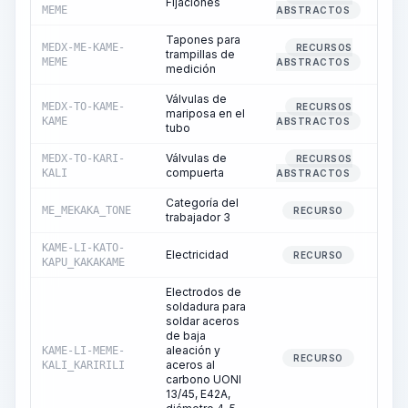
Fijaciones
MEME
ABSTRACTOS
Tapones para
MEDX-ME-KAME-
RECURSOS
trampillas de
MEME
ABSTRACTOS
medición
Válvulas de
MEDX-TO-KAME-
RECURSOS
mariposa en el
KAME
ABSTRACTOS
tubo
Válvulas de
MEDX-TO-KARI-
RECURSOS
compuerta
KALI
ABSTRACTOS
Categoría del
ME_MEKAKA_TONE
2
RECURSO
trabajador 3
KAME-LI-KATO-
Electricidad
RECURSO
KAPU_KAKAKAME
Electrodos de
soldadura para
soldar aceros
de baja
aleación y
KAME-LI-MEME-
RECURSO
aceros al
KALI_KARIRILI
carbono UONI
13/45, E42A,