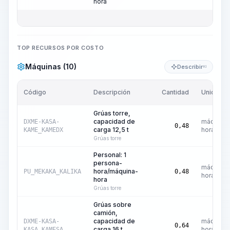
hora
TOP RECURSOS POR COSTO
Máquinas (10)
Describir
KI
Código
Descripción
Cantidad
Unidad
Grúas torre,
capacidad de
máquina-
DXME-KASA-
0,48
carga 12,5 t
hora
KAME_KAMEDX
Grúas torre
Personal: 1
persona-
máquina-
hora/máquina-
PU_MEKAKA_KALIKA
0,48
hora
hora
Grúas torre
Grúas sobre
camión,
capacidad de
máquina-
DXME-KASA-
0,64
carga 16 t
hora
KASA_KAMESA