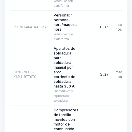
Vehículos con
plataforma
Personal: 1
persona-
hora/máquina-
máquina-
PU_MEKAKA_KAPUKA
0,75
hora
hora
Vehículos con
plataforma
Aparatos de
soldadura
para
soldadura
manual por
arco,
máquina-
DXME-MELI-
5,27
corriente de
hora
KAPU_RITOTO
soldadura
hasta 350 A
Dispositivos y
equipos de
soldadura
Compresores
de tornillo
móviles con
motor de
combustión