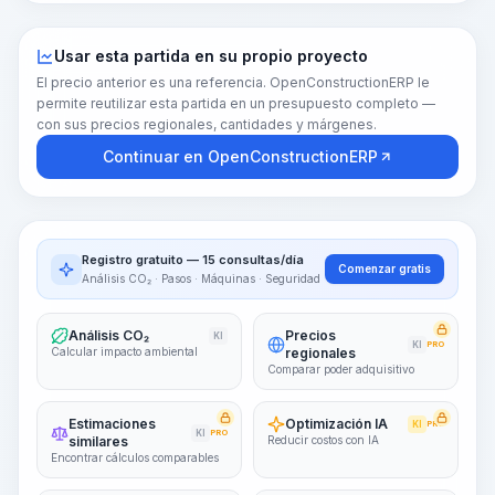
Usar esta partida en su propio proyecto
El precio anterior es una referencia. OpenConstructionERP le
permite reutilizar esta partida en un presupuesto completo —
con sus precios regionales, cantidades y márgenes.
Continuar en OpenConstructionERP
Registro gratuito — 15 consultas/día
Comenzar gratis
Análisis CO₂ · Pasos · Máquinas · Seguridad
Análisis CO₂
Precios
KI
KI
PRO
Calcular impacto ambiental
regionales
Comparar poder adquisitivo
Estimaciones
Optimización IA
KI
PRO
KI
PRO
similares
Reducir costos con IA
Encontrar cálculos comparables