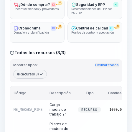
¿Dónde comprar?
Seguridad y EPP
KI
PRO
KI
Encontrar tiendas y proveedores
Recomendaciones de EPP por
recurso
Cronograma
Control de calidad
KI
PRO
KI
PRO
Duración y planificación
Puntos de control y aceptación
Todos los recursos (3/3)
Mostrar tipos:
Ocultar todos
Recurso
(3)
Código
Descripción
Tipo
Cantidad
Carga
media de
ME_MEKAKA_RIME
1070,00
RECURSO
trabajo 2,1
Pilares de
madera de