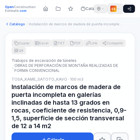
Open
Construction
Catálogo
ES
Estimate
.com
Catálogo
Instalación de marcos de madera de puerta incompleta en gale...
Copiar
Excel
TXT
PDF
Link
Compartir
QR
Trabajos de excavación de túneles
OBRAS DE PERFORACIÓN DE MONTAÑA REALIZADAS DE
FORMA CONVENCIONAL
TOSA_KAME_SATOTO_KAVO · 100 m3
Instalación de marcos de madera de
puerta incompleta en galerías
inclinadas de hasta 13 grados en
rocas, coeficiente de resistencia, 0,9-
1,5, superficie de sección transversal
de 12 a 14 m2
Cálculo