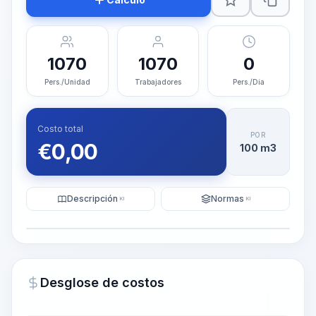
1070
1070
0
Pers./Unidad
Trabajadores
Pers./Día
Costo total
POR
€
0,00
100 m3
Descripción
Normas
KI
KI
Ilustración
Generar visualización
PRO
Desglose de costos
~15-30 Sek.