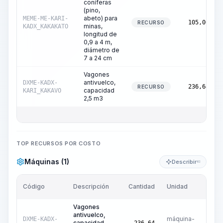
coníferas
(pino,
abeto) para
MEME-ME-KARI-
105,00
RECURSO
minas,
KADX_KAKAKATO
longitud de
0,9 a 4 m,
diámetro de
7 a 24 cm
Vagones
antivuelco,
DXME-KADX-
236,64
RECURSO
capacidad
KARI_KAKAVO
2,5 m3
TOP RECURSOS POR COSTO
Máquinas (1)
Describir
KI
Código
Descripción
Cantidad
Unidad
Preci
Vagones
antivuelco,
máquina-
DXME-KADX-
capacidad