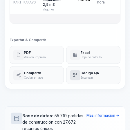
236,64
hora
KARI_KAKAVO
2,5 m3
Vagones
Pre
Exportar & Compartir
PDF
Excel
Versión impresa
Hoja de cálculo
Compartir
Código QR
Copiar enlace
Escanear
Base de datos:
55.719 partidas
Más información →
de construcción con 27.672
recursos únicos