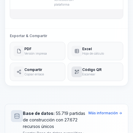
plataforma
Exportar & Compartir
PDF
Excel
Versión impresa
Hoja de cálculo
Compartir
Código QR
Copiar enlace
Escanear
Base de datos:
55.719 partidas
Más información →
de construcción con 27.672
recursos únicos