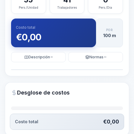
Pers./Unidad
Trabajadores
Pers./Día
Costo total
POR
€
0,00
100 m
Descripción
Normas
KI
KI
Ilustración
Generar visualización
PRO
Desglose de costos
~15-30 Sek.
€
0,00
Costo total