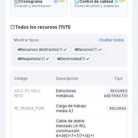
Cronograma
Control de calidad
KI
PRO
KI
PRO
Duración y planificación
Puntos de control y aceptación
Todos los recursos (11/11)
Mostrar tipos:
Ocultar todos
Recursos abstractos
(1)
Recurso
(7)
Maquinista
(2)
Electricidad
(1)
Código
Descripción
Tipo
Estructuras
KALI-RI-KALI-
RECURSOS
metálicas
METO
ABSTRACTOS
Carga de trabajo
ME_MEKAKA_PUME
RECURSO
media 4,1
Cable de doble
trenzado LK-RO,
construcción
6x36(1+7+7/7+14)+1