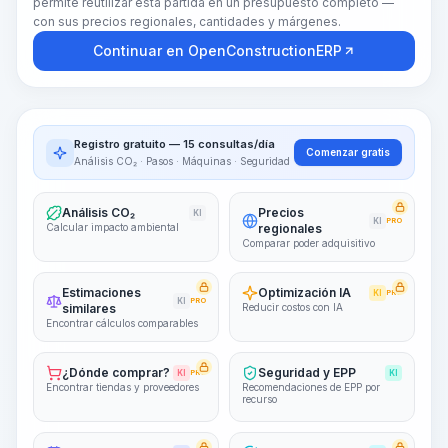
permite reutilizar esta partida en un presupuesto completo —
con sus precios regionales, cantidades y márgenes.
Continuar en OpenConstructionERP
Registro gratuito — 15 consultas/día
Comenzar gratis
Análisis CO₂ · Pasos · Máquinas · Seguridad
Análisis CO₂
Precios
KI
KI
PRO
Calcular impacto ambiental
regionales
Comparar poder adquisitivo
Estimaciones
Optimización IA
KI
PRO
KI
PRO
similares
Reducir costos con IA
Encontrar cálculos comparables
¿Dónde comprar?
Seguridad y EPP
KI
PRO
KI
Encontrar tiendas y proveedores
Recomendaciones de EPP por
recurso