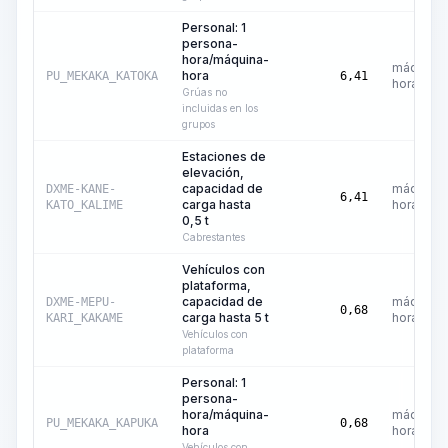
Personal: 1
persona-
hora/máquina-
máquina-
hora
PU_MEKAKA_KATOKA
6,41
hora
Grúas no
incluidas en los
grupos
Estaciones de
elevación,
capacidad de
máquina-
DXME-KANE-
6,41
carga hasta
hora
KATO_KALIME
0,5 t
Cabrestantes
Vehículos con
plataforma,
capacidad de
máquina-
DXME-MEPU-
0,68
carga hasta 5 t
hora
KARI_KAKAME
Vehículos con
plataforma
Personal: 1
persona-
hora/máquina-
máquina-
PU_MEKAKA_KAPUKA
0,68
hora
hora
Vehículos con