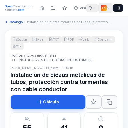
Open
Construction
Catálogo
ES
Estimate
.com
Catálogo
Instalación de piezas metálicas de tubos, protección contra ...
Copiar
Excel
TXT
PDF
Link
Compartir
QR
Hornos y tubos industriales
CONSTRUCCIÓN DE TUBERÍAS INDUSTRIALES
PUSA_MEME_KAKATO_KAME · 100 m
Instalación de piezas metálicas de
tubos, protección contra tormentas
con cable conductor
Cálculo
55
41
0