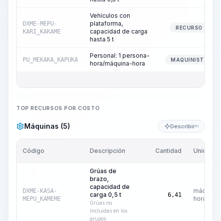
Vehículos con
plataforma,
DXME-MEPU-
RECURSO
capacidad de carga
KARI_KAKAME
hasta 5 t
Personal: 1 persona-
PU_MEKAKA_KAPUKA
MAQUINISTA
hora/máquina-hora
TOP RECURSOS POR COSTO
Máquinas (5)
Describir
KI
Código
Descripción
Cantidad
Unidad
Grúas de
brazo,
capacidad de
máquina-
DXME-KASA-
carga 0,5 t
6,41
hora
MEPU_KAMEME
Grúas no
incluidas en los
grupos