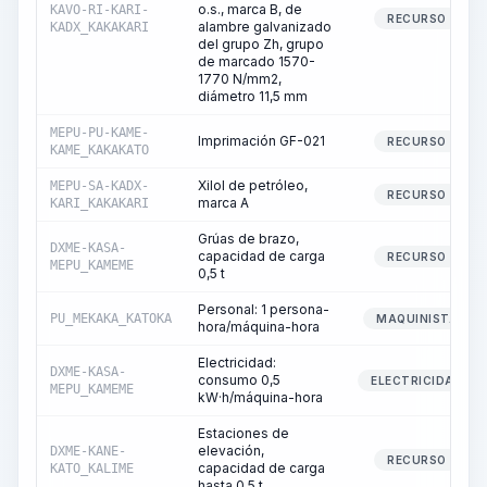
o.s., marca B, de
KAVO-RI-KARI-
RECURSO
alambre galvanizado
KADX_KAKAKARI
del grupo Zh, grupo
de marcado 1570-
1770 N/mm2,
diámetro 11,5 mm
MEPU-PU-KAME-
Imprimación GF-021
RECURSO
KAME_KAKAKATO
Xilol de petróleo,
MEPU-SA-KADX-
RECURSO
marca A
KARI_KAKAKARI
Grúas de brazo,
DXME-KASA-
capacidad de carga
RECURSO
MEPU_KAMEME
0,5 t
Personal: 1 persona-
PU_MEKAKA_KATOKA
MAQUINISTA
hora/máquina-hora
Electricidad:
DXME-KASA-
consumo 0,5
ELECTRICIDAD
MEPU_KAMEME
kW·h/máquina-hora
Estaciones de
elevación,
DXME-KANE-
RECURSO
capacidad de carga
KATO_KALIME
hasta 0,5 t