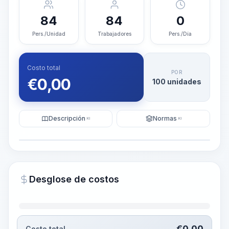
84
84
0
Pers./Unidad
Trabajadores
Pers./Día
Costo total
POR
€
0,00
100 unidades
Descripción
Normas
KI
KI
Ilustración
Generar visualización
PRO
Desglose de costos
~15-30 Sek.
€
0,00
Costo total