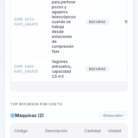
para perforar
pozos y
agujeros
telescópicos
DXME-KATO-
cuando se
55,13
RECURSO
KAVO_KAKAPU
trabaja
desde
estaciones
de
compresión
fijas
Vagones
antivuelco,
DXME-KADX-
1,05
RECURSO
capacidad
KARI_KAKAVO
2,5 m3
TOP RECURSOS POR COSTO
Máquinas (2)
Describir
KI
Código
Descripción
Cantidad
Unidad
Pr