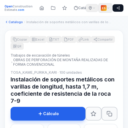
Open
Construction
Catálogo
ES
Estimate
.com
Catálogo
Instalación de soportes metálicos con varillas de longitud, ...
Copiar
Excel
TXT
PDF
Link
Compartir
QR
Trabajos de excavación de túneles
OBRAS DE PERFORACIÓN DE MONTAÑA REALIZADAS DE
FORMA CONVENCIONAL
TOSA_KAME_PURIKA_KARI · 100 unidades
Instalación de soportes metálicos con
varillas de longitud, hasta 1,7 m,
coeficiente de resistencia de la roca
7-9
Cálculo