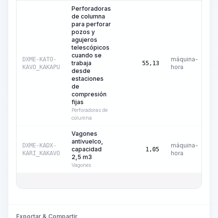
Perforadoras
de columna
para perforar
pozos y
agujeros
telescópicos
cuando se
máquina-
DXME-KATO-
trabaja
55,13
hora
KAVO_KAKAPU
desde
estaciones
de
compresión
fijas
Perforadoras de
columna
Vagones
antivuelco,
máquina-
DXME-KADX-
capacidad
1,05
hora
KARI_KAKAVO
2,5 m3
Vagones
Exportar & Compartir