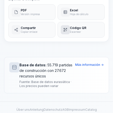
PDF
Excel
Versión impresa
Hoja de cálculo
Compartir
Código QR
Copiar enlace
Escanear
Base de datos:
55.719 partidas
Más información →
de construcción con 27.672
recursos únicos
Fuente: Base de datos eurasiática ·
Los precios pueden variar
Über uns
Anleitung
Datenschutz
AGB
Impressum
Catalog