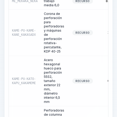
trabajo
ME_MEKAKA_NEKA
83,30
RECURSO
media 6,0
Corona de
perforación
para
perforadoras
y máquinas
KAME-PU-KAME-
3,91
RECURSO
de
KANE_KAKASADX
perforación
rotativa-
percutante,
KDP 40-25
Acero
hexagonal
hueco para
perforación
55S2,
KAME-PU-KATO-
tamaño
0,01
RECURSO
KAPU_KAKAMEME
exterior 22
mm,
diámetro
interior 6,5
mm
Perforadoras
de columna