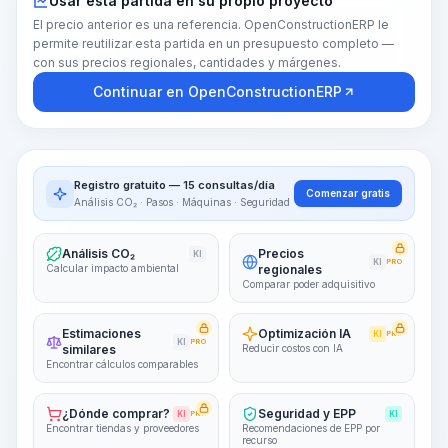
Usar esta partida en su propio proyecto
El precio anterior es una referencia. OpenConstructionERP le
permite reutilizar esta partida en un presupuesto completo —
con sus precios regionales, cantidades y márgenes.
Continuar en OpenConstructionERP
Registro gratuito — 15 consultas/día
Comenzar gratis
Análisis CO₂ · Pasos · Máquinas · Seguridad
Análisis CO₂
Precios
KI
KI
PRO
Calcular impacto ambiental
regionales
Comparar poder adquisitivo
Estimaciones
Optimización IA
KI
PRO
KI
PRO
similares
Reducir costos con IA
Encontrar cálculos comparables
¿Dónde comprar?
Seguridad y EPP
KI
PRO
KI
Encontrar tiendas y proveedores
Recomendaciones de EPP por
recurso