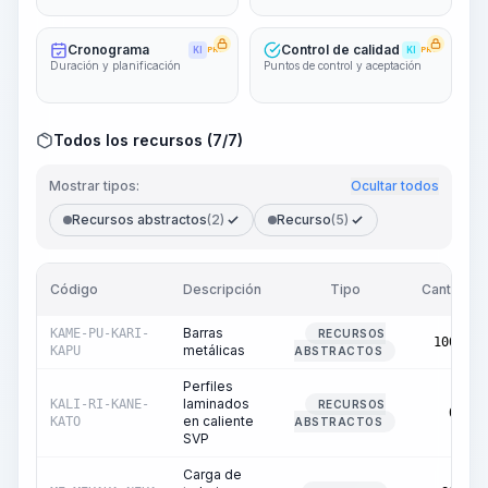
Cronograma
Control de calidad
KI
PRO
KI
PRO
Duración y planificación
Puntos de control y aceptación
Todos los recursos (7/7)
Mostrar tipos:
Ocultar todos
Recursos abstractos
(2)
Recurso
(5)
Código
Descripción
Tipo
Cantidad
Barras
KAME-PU-KARI-
RECURSOS
100,00
metálicas
KAPU
ABSTRACTOS
Perfiles
laminados
KALI-RI-KANE-
RECURSOS
0,82
en caliente
KATO
ABSTRACTOS
SVP
Carga de