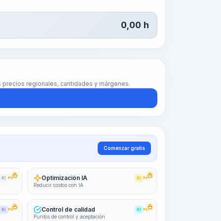
0,00
h
us precios regionales, cantidades y márgenes.
Comenzar gratis
Optimización IA
KI
PRO
KI
PRO
Reducir costos con IA
Control de calidad
KI
PRO
KI
PRO
Puntos de control y aceptación