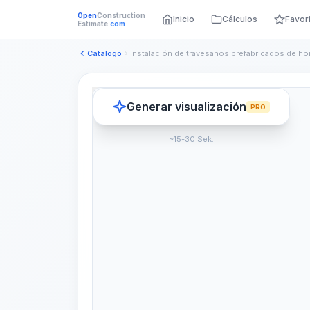
Open
Construction
Inicio
Cálculos
Favor
Estimate
.com
Catálogo
Generar visualización
PRO
~15-30 Sek.