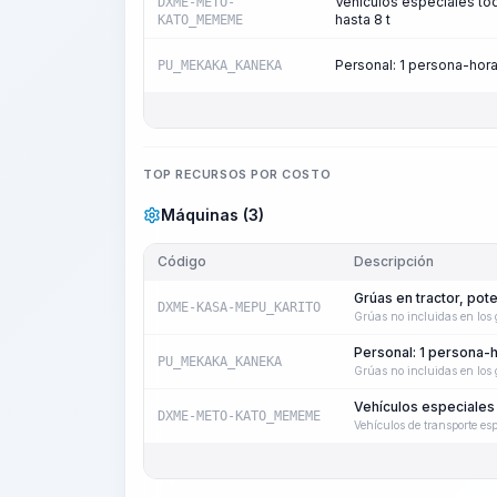
Vehículos especiales to
DXME-METO-
hasta 8 t
KATO_MEMEME
Personal: 1 persona-hor
PU_MEKAKA_KANEKA
TOP RECURSOS POR COSTO
Máquinas (3)
Código
Descripción
Grúas en tractor, pot
DXME-KASA-MEPU_KARITO
Grúas no incluidas en los
Personal: 1 persona-
PU_MEKAKA_KANEKA
Grúas no incluidas en los
Vehículos especiales
DXME-METO-KATO_MEMEME
Vehículos de transporte esp