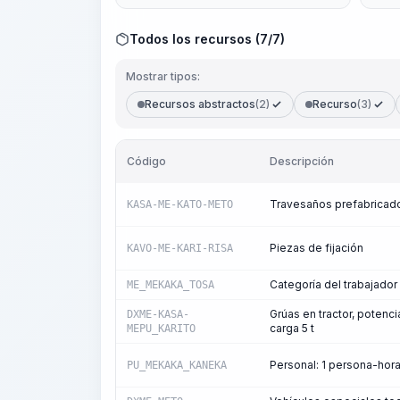
Todos los recursos (7/7)
Mostrar tipos:
Recursos abstractos
(2)
Recurso
(3)
Código
Descripción
Travesaños prefabricad
KASA-ME-KATO-METO
Piezas de fijación
KAVO-ME-KARI-RISA
Categoría del trabajador
ME_MEKAKA_TOSA
Grúas en tractor, potenc
DXME-KASA-
carga 5 t
MEPU_KARITO
Personal: 1 persona-hor
PU_MEKAKA_KANEKA