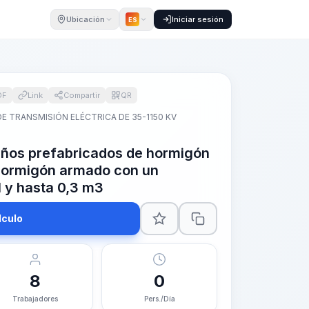
Ubicación
Iniciar sesión
ES
DF
Link
Compartir
QR
DE TRANSMISIÓN ELÉCTRICA DE 35-1150 KV
saños prefabricados de hormigón
 hormigón armado con un
1 y hasta 0,3 m3
lculo
8
0
Trabajadores
Pers./Día