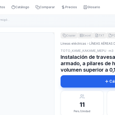
itos
Catálogo
Comparar
Precios
Glosario
Instalación de travesaños prefabricados de hormigón armado, ...
Copiar
Excel
TXT
P
Líneas eléctricas
LÍNEAS AÉREAS 
TOTO_KAME_KAKAME_MEPU · m3
Instalación de trave
armado, a pilares de
volumen superior a 0,
Cá
11
Pers./Unidad