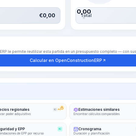
0,00
€
0,00
Total
h
nERP le permite reutilizar esta partida en un presupuesto completo — con s
Calcular en OpenConstructionERP
ecios regionales
Estimaciones similares
KI
PRO
ar poder adquisitivo
Encontrar cálculos comparables
guridad y EPP
Cronograma
KI
ndaciones de EPP por recurso
Duración y planificación