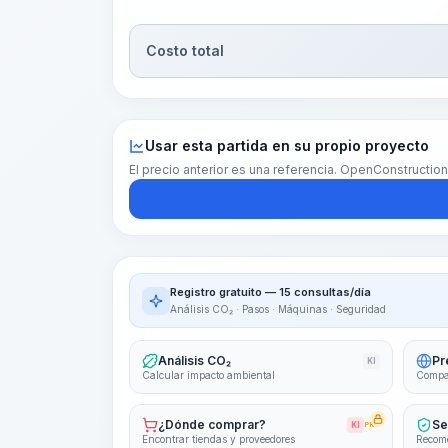
Costo total
Usar esta partida en su propio proyecto
El precio anterior es una referencia. OpenConstructio
Registro gratuito — 15 consultas/día
Análisis CO₂ · Pasos · Máquinas · Seguridad
Análisis CO₂
Pr
KI
Calcular impacto ambiental
Compar
¿Dónde comprar?
Se
KI
PRO
Encontrar tiendas y proveedores
Recome