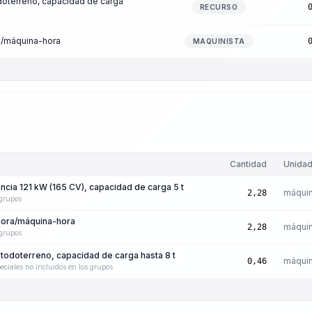
doterreno, capacidad de carga
RECURSO
a/máquina-hora
MAQUINISTA
Cantidad
Unida
encia 121 kW (165 CV), capacidad de carga 5 t
máquin
2,28
 grupos
hora/máquina-hora
máquin
2,28
 grupos
 todoterreno, capacidad de carga hasta 8 t
máquin
0,46
eciales no incluidos en los grupos