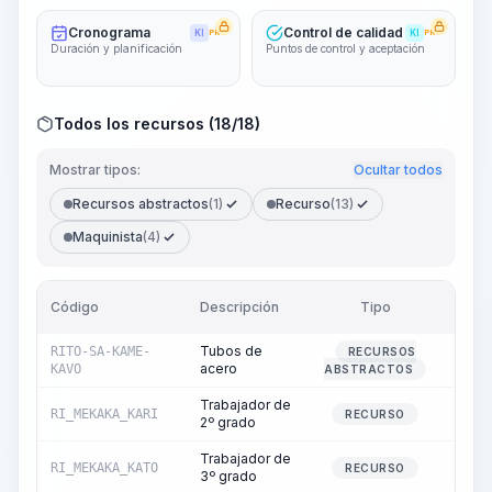
Cronograma
Control de calidad
KI
PRO
KI
PRO
Duración y planificación
Puntos de control y aceptación
Todos los recursos (18/18)
Mostrar tipos:
Ocultar todos
Recursos abstractos
(1)
Recurso
(13)
Maquinista
(4)
Código
Descripción
Tipo
Cant
Tubos de
RITO-SA-KAME-
RECURSOS
1010
acero
KAVO
ABSTRACTOS
Trabajador de
RI_MEKAKA_KARI
2
RECURSO
2º grado
Trabajador de
RI_MEKAKA_KATO
681
RECURSO
3º grado