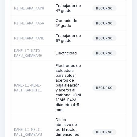
Trabajador de
RI_MEKAKA_KAPU
628
RECURSO
4º grado
Operario de
RI_MEKAKA_KASA
624
RECURSO
5º grado
Trabajador de
RI_MEKAKA_KANE
267
RECURSO
6º grado
KAME-LI-KATO-
Electricidad
264
RECURSO
KAPU_KAKAKAME
Electrodos de
soldadura
para soldar
aceros de
baja aleación
KAME-LI-MEME-
676
RECURSO
y aceros al
KALI_KARIRILI
carbono UONI
13/45, E42A,
diámetro 4-5
mm
Disco
abrasivo de
perfil recto,
KAME-LI-MELI-
26
RECURSO
dimensiones
KALI_KAKASAPU