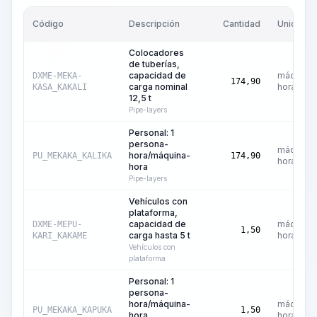
Código
Descripción
Cantidad
Unidad
Colocadores
de tuberías,
capacidad de
máquina-
DXME-MEKA-
174,90
carga nominal
hora
KASA_KAKALI
12,5 t
Pipe-layers
Personal: 1
persona-
máquina-
hora/máquina-
PU_MEKAKA_KALIKA
174,90
hora
hora
Pipe-layers
Vehículos con
plataforma,
capacidad de
máquina-
DXME-MEPU-
1,50
carga hasta 5 t
hora
KARI_KAKAME
Vehículos con
plataforma
Personal: 1
persona-
hora/máquina-
máquina-
PU_MEKAKA_KAPUKA
1,50
hora
hora