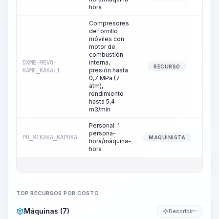
hora
Compresores
de tornillo
móviles con
motor de
combustión
interna,
DXME-MEVO-
120
RECURSO
presión hasta
KAME_KAKALI
0,7 MPa (7
atm),
rendimiento
hasta 5,4
m3/min
Personal: 1
persona-
PU_MEKAKA_KAPUKA
120
MAQUINISTA
hora/máquina-
hora
TOP RECURSOS POR COSTO
Máquinas (7)
Describir
KI