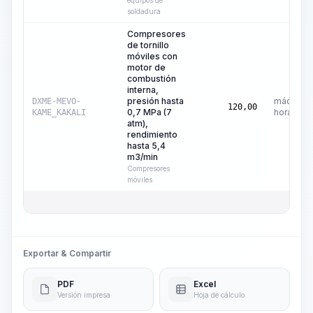
equipos de
soldadura
Compresores
de tornillo
móviles con
motor de
combustión
interna,
presión hasta
máquina-
DXME-MEVO-
120,00
0,7 MPa (7
hora
KAME_KAKALI
atm),
rendimiento
hasta 5,4
m3/min
Compresores
móviles
Exportar & Compartir
PDF
Excel
Versión impresa
Hoja de cálculo