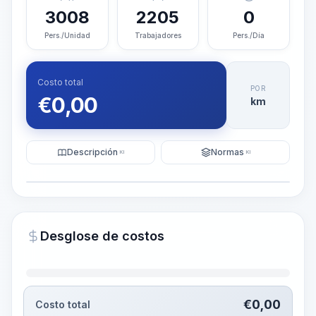
3008
2205
0
Pers./Unidad
Trabajadores
Pers./Día
Costo total
POR
€
0,00
km
Descripción
Normas
KI
KI
Ilustración
Generar visualización
PRO
Desglose de costos
~15-30 Sek.
€
0,00
Costo total