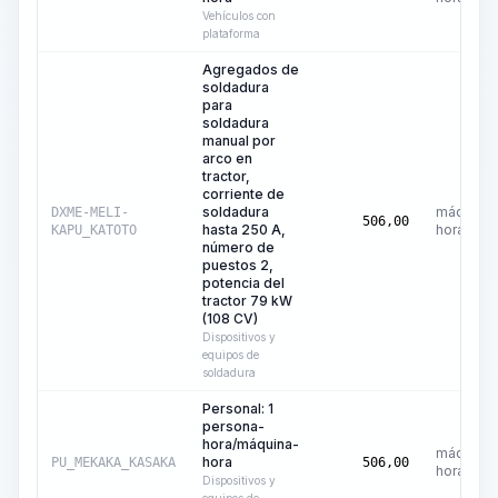
Vehículos con
plataforma
Agregados de
soldadura
para
soldadura
manual por
arco en
tractor,
corriente de
soldadura
máquina-
DXME-MELI-
506,00
hasta 250 A,
hora
KAPU_KATOTO
número de
puestos 2,
potencia del
tractor 79 kW
(108 CV)
Dispositivos y
equipos de
soldadura
Personal: 1
persona-
hora/máquina-
máquina-
hora
PU_MEKAKA_KASAKA
506,00
hora
Dispositivos y