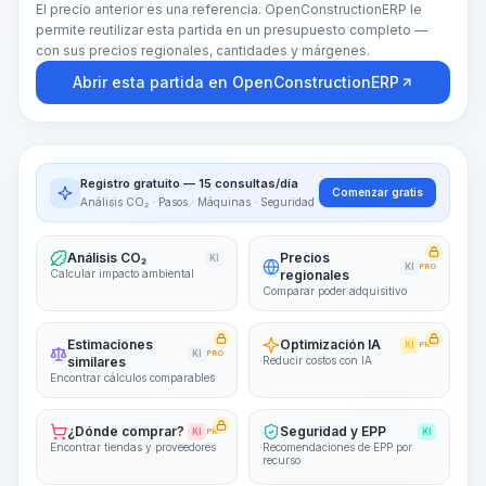
El precio anterior es una referencia. OpenConstructionERP le
permite reutilizar esta partida en un presupuesto completo —
con sus precios regionales, cantidades y márgenes.
Abrir esta partida en OpenConstructionERP
Registro gratuito — 15 consultas/día
Comenzar gratis
Análisis CO₂ · Pasos · Máquinas · Seguridad
Análisis CO₂
Precios
KI
KI
PRO
Calcular impacto ambiental
regionales
Comparar poder adquisitivo
Estimaciones
Optimización IA
KI
PRO
KI
PRO
similares
Reducir costos con IA
Encontrar cálculos comparables
¿Dónde comprar?
Seguridad y EPP
KI
PRO
KI
Encontrar tiendas y proveedores
Recomendaciones de EPP por
recurso