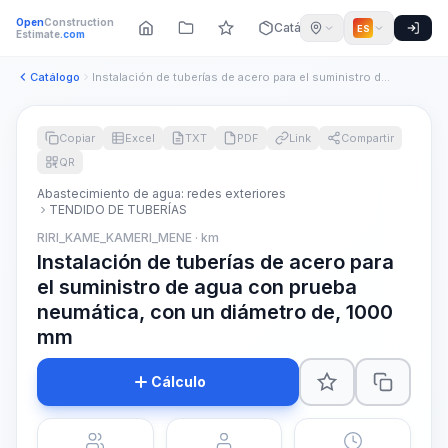
Open
Construction
Catálogo
ES
Estimate
.com
Catálogo
Instalación de tuberías de acero para el suministro de agua ...
Copiar
Excel
TXT
PDF
Link
Compartir
QR
Abastecimiento de agua: redes exteriores
TENDIDO DE TUBERÍAS
RIRI_KAME_KAMERI_MENE · km
Instalación de tuberías de acero para
el suministro de agua con prueba
neumática, con un diámetro de, 1000
mm
Cálculo