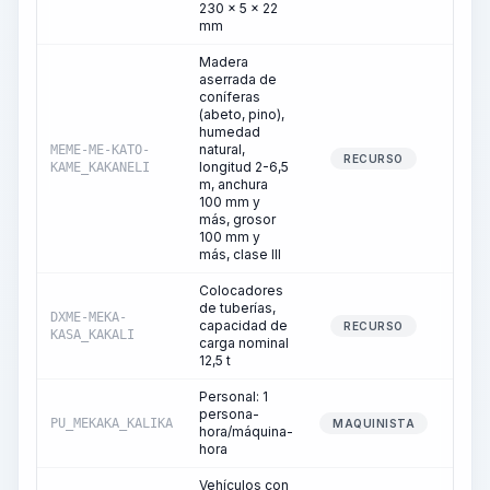
230 x 5 x 22
mm
Madera
aserrada de
coníferas
(abeto, pino),
humedad
natural,
MEME-ME-KATO-
1
RECURSO
longitud 2-6,5
KAME_KAKANELI
m, anchura
100 mm y
más, grosor
100 mm y
más, clase III
Colocadores
de tuberías,
DXME-MEKA-
capacidad de
174
RECURSO
KASA_KAKALI
carga nominal
12,5 t
Personal: 1
persona-
PU_MEKAKA_KALIKA
174
MAQUINISTA
hora/máquina-
hora
Vehículos con