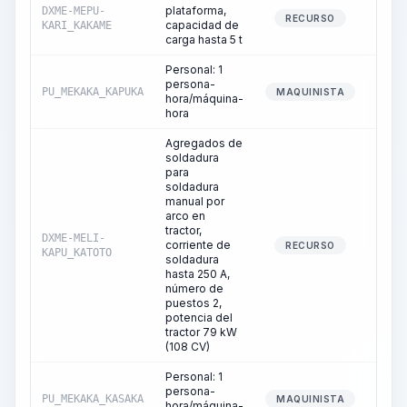
plataforma,
DXME-MEPU-
1
RECURSO
capacidad de
KARI_KAKAME
carga hasta 5 t
Personal: 1
persona-
PU_MEKAKA_KAPUKA
1
MAQUINISTA
hora/máquina-
hora
Agregados de
soldadura
para
soldadura
manual por
arco en
tractor,
DXME-MELI-
corriente de
506
RECURSO
KAPU_KATOTO
soldadura
hasta 250 A,
número de
puestos 2,
potencia del
tractor 79 kW
(108 CV)
Personal: 1
persona-
PU_MEKAKA_KASAKA
506
MAQUINISTA
hora/máquina-