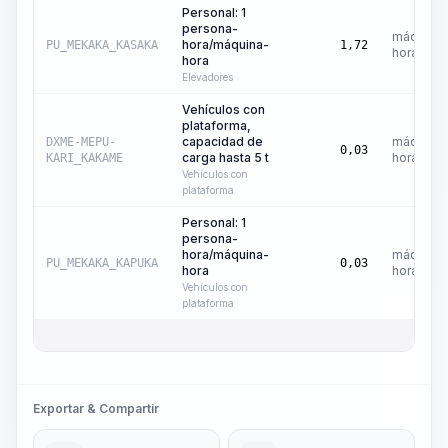
Personal: 1
persona-
máquina-
hora/máquina-
PU_MEKAKA_KASAKA
1,72
hora
hora
Elevadores
Vehículos con
plataforma,
capacidad de
máquina-
DXME-MEPU-
0,03
carga hasta 5 t
hora
KARI_KAKAME
Vehículos con
plataforma
Personal: 1
persona-
hora/máquina-
máquina-
PU_MEKAKA_KAPUKA
0,03
hora
hora
Vehículos con
plataforma
Exportar & Compartir