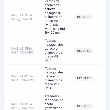
Pernos de
acero con
cabeza
hexagonal,
KAME-LI-MESA-
diámetro de
0
RECURSO
KARI_KAKAVORI
rosca M8
(M10, M12,
M14), longitud
16-160 mm
Tuercas
hexagonales
de acero,
KAME-LI-MESA-
0
RECURSO
diámetro de
KASA_KAKAMERI
rosca M8
(M10)
Tuercas
hexagonales
de acero,
KAME-LI-MESA-
0
RECURSO
diámetro de
KASA_KAKAMEPU
rosca M12
(M14)
Arandelas
redondas de
acero
KAME-LI-MESA-
0
RECURSO
galvanizado,
MEME_KAKAPUPU