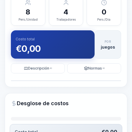
8
4
0
Pers./Unidad
Trabajadores
Pers./Día
Costo total
POR
€
0,00
juegos
Descripción
Normas
KI
KI
Ilustración
Generar visualización
PRO
Desglose de costos
~15-30 Sek.
€
0,00
Costo total