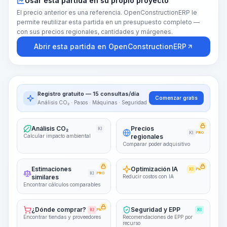
Usar esta partida en su propio proyecto
El precio anterior es una referencia. OpenConstructionERP le
permite reutilizar esta partida en un presupuesto completo —
con sus precios regionales, cantidades y márgenes.
Abrir esta partida en OpenConstructionERP
Registro gratuito — 15 consultas/día
Comenzar gratis
Análisis CO₂ · Pasos · Máquinas · Seguridad
Análisis CO₂
Precios
KI
KI
PRO
Calcular impacto ambiental
regionales
Comparar poder adquisitivo
Estimaciones
Optimización IA
KI
PRO
KI
PRO
similares
Reducir costos con IA
Encontrar cálculos comparables
¿Dónde comprar?
Seguridad y EPP
KI
PRO
KI
Encontrar tiendas y proveedores
Recomendaciones de EPP por
recurso