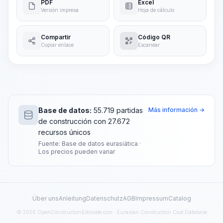
PDF
Excel
Versión impresa
Hoja de cálculo
Compartir
Código QR
Copiar enlace
Escanear
Base de datos:
55.719 partidas
Más información →
de construcción con 27.672
recursos únicos
Fuente: Base de datos eurasiática ·
Los precios pueden variar
Über uns
Anleitung
Datenschutz
AGB
Impressum
Catalog
© 2026 OpenConstructionEstimate.com · Eurasian Construction Cost Database