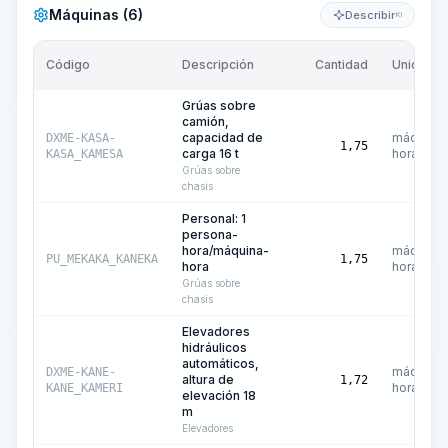
Máquinas (6)
Describir
KI
Código
Descripción
Cantidad
Unidad
Grúas sobre
camión,
capacidad de
máquina-
DXME-KASA-
1,75
carga 16 t
hora
KASA_KAMESA
Grúas sobre
chasis
Personal: 1
persona-
hora/máquina-
máquina-
PU_MEKAKA_KANEKA
1,75
hora
hora
Grúas sobre
chasis
Elevadores
hidráulicos
automáticos,
máquina-
DXME-KANE-
altura de
1,72
hora
KANE_KAMERI
elevación 18
m
Elevadores