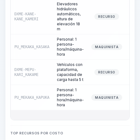
Elevadores
hidráulicos
automáticos,
DXME-KANE-
1
RECURSO
altura de
KANE_KAMERI
elevación 18
m
Personal: 1
persona-
PU_MEKAKA_KASAKA
1
MAQUINISTA
hora/máquina-
hora
Vehículos con
plataforma,
DXME-MEPU-
0
RECURSO
capacidad de
KARI_KAKAME
carga hasta 5 t
Personal: 1
persona-
PU_MEKAKA_KAPUKA
0
MAQUINISTA
hora/máquina-
hora
TOP RECURSOS POR COSTO