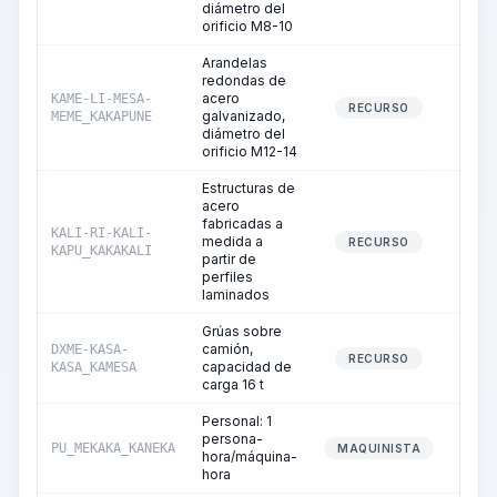
diámetro del
orificio M8-10
Arandelas
redondas de
acero
KAME-LI-MESA-
0
RECURSO
galvanizado,
MEME_KAKAPUNE
diámetro del
orificio M12-14
Estructuras de
acero
fabricadas a
KALI-RI-KALI-
medida a
0
RECURSO
KAPU_KAKAKALI
partir de
perfiles
laminados
Grúas sobre
camión,
DXME-KASA-
1
RECURSO
capacidad de
KASA_KAMESA
carga 16 t
Personal: 1
persona-
PU_MEKAKA_KANEKA
1
MAQUINISTA
hora/máquina-
hora