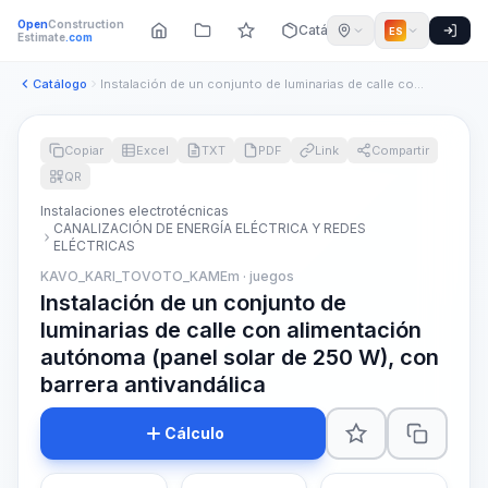
Open
Construction
Catálogo
ES
Estimate
.com
Catálogo
Instalación de un conjunto de luminarias de calle con alimen...
Copiar
Excel
TXT
PDF
Link
Compartir
QR
Instalaciones electrotécnicas
CANALIZACIÓN DE ENERGÍA ELÉCTRICA Y REDES
ELÉCTRICAS
KAVO_KARI_TOVOTO_KAMEm · juegos
Instalación de un conjunto de
luminarias de calle con alimentación
autónoma (panel solar de 250 W), con
barrera antivandálica
Cálculo