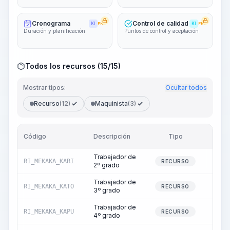
Cronograma
Control de calidad
KI
PRO
KI
PRO
Duración y planificación
Puntos de control y aceptación
Todos los recursos (15/15)
Mostrar tipos:
Ocultar todos
Recurso
(12)
Maquinista
(3)
Código
Descripción
Tipo
Cant
Trabajador de
RI_MEKAKA_KARI
0
RECURSO
2º grado
Trabajador de
RI_MEKAKA_KATO
1
RECURSO
3º grado
Trabajador de
RI_MEKAKA_KAPU
1
RECURSO
4º grado