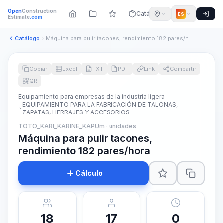
Open
Construction
Catálogo
ES
Estimate
.com
Catálogo
Máquina para pulir tacones, rendimiento 182 pares/hora
Copiar
Excel
TXT
PDF
Link
Compartir
QR
Equipamiento para empresas de la industria ligera
EQUIPAMIENTO PARA LA FABRICACIÓN DE TALONAS,
ZAPATAS, HERRAJES Y ACCESORIOS
TOTO_KARI_KARINE_KAPUm · unidades
Máquina para pulir tacones,
rendimiento 182 pares/hora
Cálculo
18
17
0