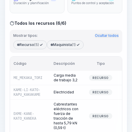
Duración y planificación
Puntos de control y aceptación
Todos los recursos (6/6)
Mostrar tipos:
Ocultar todos
Recurso
(5)
Maquinista
(1)
Código
Descripción
Tipo
Cant
Carga media
ME_MEKAKA_TORI
17
RECURSO
de trabajo 3,2
KAME-LI-KATO-
Electricidad
1
RECURSO
KAPU_KAKAKAME
Cabrestantes
eléctricos con
fuerza de
DXME-KANE-
0
RECURSO
tracción de
KATO_KANEKA
hasta 5,79 kN
(0,59 t)