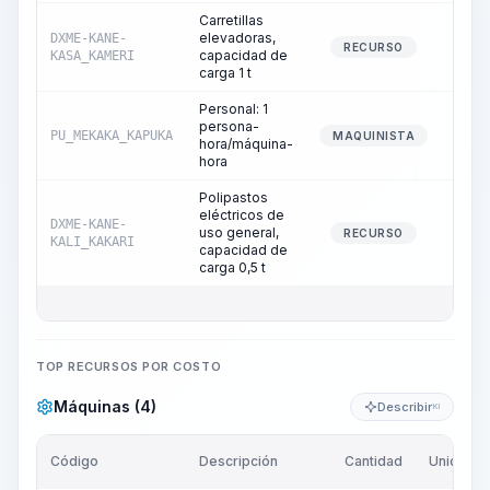
Carretillas
elevadoras,
DXME-KANE-
0
RECURSO
capacidad de
KASA_KAMERI
carga 1 t
Personal: 1
persona-
PU_MEKAKA_KAPUKA
0
MAQUINISTA
hora/máquina-
hora
Polipastos
eléctricos de
DXME-KANE-
uso general,
0
RECURSO
KALI_KAKARI
capacidad de
carga 0,5 t
TOP RECURSOS POR COSTO
Máquinas (4)
Describir
KI
Código
Descripción
Cantidad
Unidad