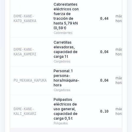
Cabrestantes
eléctricos con
fuerza de
máquina-
DXME-KANE-
tracción de
0,44
hora
KATO_KANEKA
hasta 5,79 kN
(0,59 t)
Cabrestantes
Carretillas
elevadoras,
máquina-
DXME-KANE-
capacidad de
0,04
hora
KASA_KAMERI
carga 1 t
Cargadoras
Personal: 1
persona-
máquina-
hora/máquina-
PU_MEKAKA_KAPUKA
0,04
hora
hora
Cargadoras
Polipastos
eléctricos de
uso general,
máquina-
DXME-KANE-
0,10
capacidad de
hora
KALI_KAKARI
carga 0,5 t
Polipastos