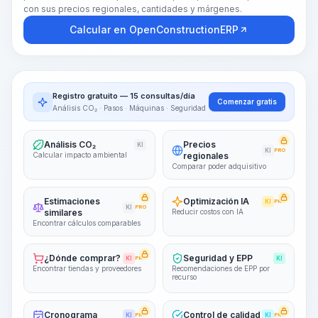
con sus precios regionales, cantidades y márgenes.
Calcular en OpenConstructionERP
Registro gratuito — 15 consultas/día
Comenzar gratis
Análisis CO₂ · Pasos · Máquinas · Seguridad
Análisis CO₂
Precios
KI
KI
PRO
Calcular impacto ambiental
regionales
Comparar poder adquisitivo
Estimaciones
Optimización IA
KI
PRO
KI
PRO
similares
Reducir costos con IA
Encontrar cálculos comparables
¿Dónde comprar?
Seguridad y EPP
KI
PRO
KI
Encontrar tiendas y proveedores
Recomendaciones de EPP por
recurso
Cronograma
Control de calidad
KI
PRO
KI
PRO