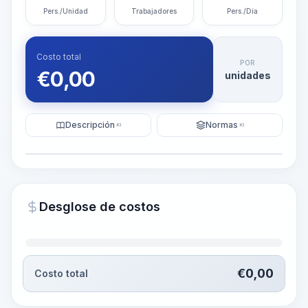
Pers./Unidad
Trabajadores
Pers./Día
Costo total
POR
€
0,00
unidades
Descripción
Normas
KI
KI
Ilustración
Generar visualización
PRO
Desglose de costos
~15-30 Sek.
€
0,00
Costo total