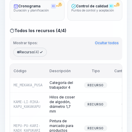
Cronograma
Control de calidad
KI
PRO
KI
PRO
Duración y planificación
Puntos de control y aceptación
Todos los recursos (4/4)
Mostrar tipos:
Ocultar todos
Recurso
(4)
Código
Descripción
Tipo
Cantidad
Categoría del
ME_MEKAKA_PUSA
3,09
RECURSO
trabajador 4
Hilos de coser
de algodón,
KAME-LI-RIKA-
0,00
RECURSO
diámetro 1,7
KAPU_KAKAKAPU
mm
Pintura de
marcado para
MEPU-PU-KARI-
0,01
RECURSO
productos
KADX_KAPUKARI