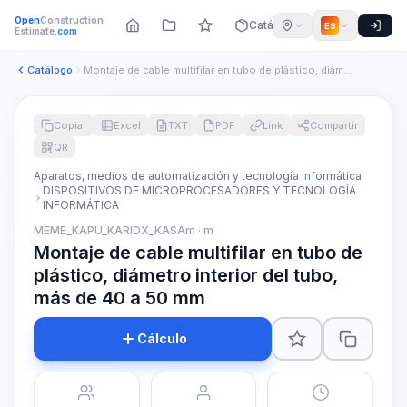
Open
Construction
Catálogo
ES
Estimate
.com
Catálogo
Montaje de cable multifilar en tubo de plástico, diámetro in...
Copiar
Excel
TXT
PDF
Link
Compartir
QR
Aparatos, medios de automatización y tecnología informática
DISPOSITIVOS DE MICROPROCESADORES Y TECNOLOGÍA
INFORMÁTICA
MEME_KAPU_KARIDX_KASAm · m
Montaje de cable multifilar en tubo de
plástico, diámetro interior del tubo,
más de 40 a 50 mm
Cálculo