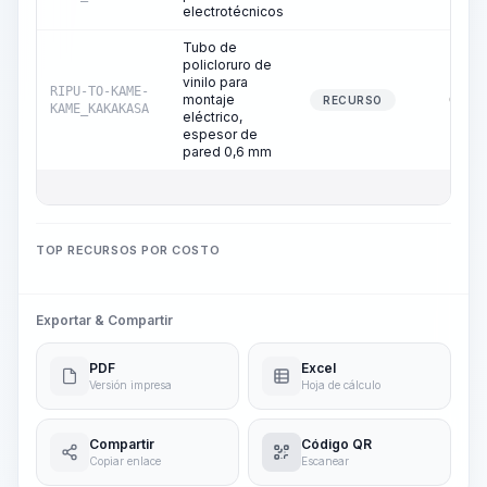
electrotécnicos
Tubo de
policloruro de
vinilo para
RIPU-TO-KAME-
montaje
0,19
RECURSO
KAME_KAKAKASA
eléctrico,
espesor de
pared 0,6 mm
TOP RECURSOS POR COSTO
Exportar & Compartir
PDF
Excel
Versión impresa
Hoja de cálculo
Compartir
Código QR
Copiar enlace
Escanear