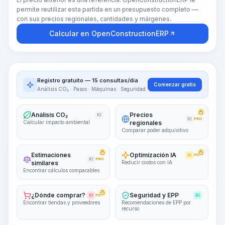
permite reutilizar esta partida en un presupuesto completo —
con sus precios regionales, cantidades y márgenes.
Calcular en OpenConstructionERP
Registro gratuito — 15 consultas/día
Comenzar gratis
Análisis CO₂ · Pasos · Máquinas · Seguridad
Análisis CO₂
Precios
KI
KI
PRO
Calcular impacto ambiental
regionales
Comparar poder adquisitivo
Estimaciones
Optimización IA
KI
PRO
KI
PRO
similares
Reducir costos con IA
Encontrar cálculos comparables
¿Dónde comprar?
Seguridad y EPP
KI
PRO
KI
Encontrar tiendas y proveedores
Recomendaciones de EPP por
recurso