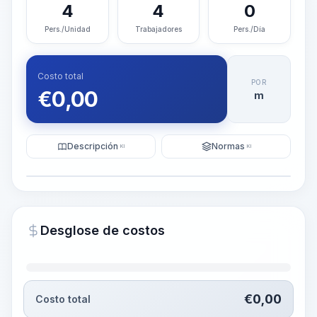
4
4
0
Pers./Unidad
Trabajadores
Pers./Día
Costo total
POR
€
0,00
m
Descripción
Normas
KI
KI
Ilustración
Generar visualización
PRO
Desglose de costos
~15-30 Sek.
€
0,00
Costo total