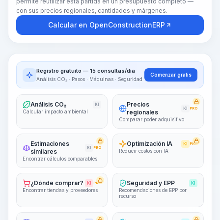
permite reutilizar esta partida en un presupuesto completo —
con sus precios regionales, cantidades y márgenes.
Calcular en OpenConstructionERP
Registro gratuito — 15 consultas/día
Comenzar gratis
Análisis CO₂ · Pasos · Máquinas · Seguridad
Análisis CO₂
Precios
KI
KI
PRO
Calcular impacto ambiental
regionales
Comparar poder adquisitivo
Estimaciones
Optimización IA
KI
PRO
KI
PRO
similares
Reducir costos con IA
Encontrar cálculos comparables
¿Dónde comprar?
Seguridad y EPP
KI
PRO
KI
Encontrar tiendas y proveedores
Recomendaciones de EPP por
recurso