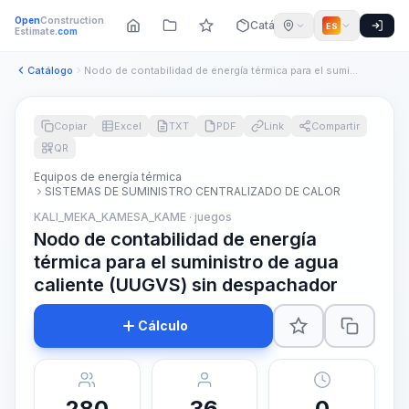
Open
Construction
Catálogo
ES
Estimate
.com
Catálogo
Nodo de contabilidad de energía térmica para el suministro d...
Copiar
Excel
TXT
PDF
Link
Compartir
QR
Equipos de energía térmica
SISTEMAS DE SUMINISTRO CENTRALIZADO DE CALOR
KALI_MEKA_KAMESA_KAME · juegos
Nodo de contabilidad de energía
térmica para el suministro de agua
caliente (UUGVS) sin despachador
Cálculo
280
36
0