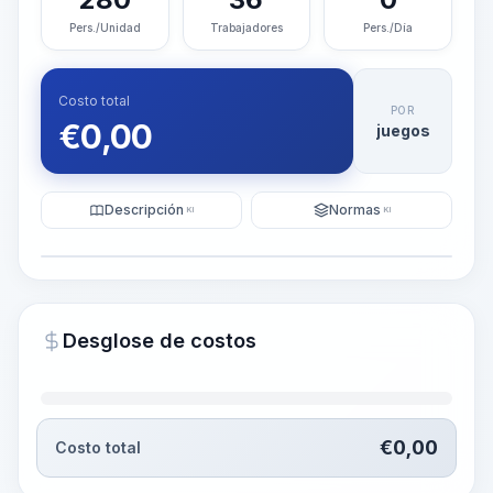
Pers./Unidad
Trabajadores
Pers./Día
Costo total
POR
€
0,00
juegos
Descripción
Normas
KI
KI
Ilustración
Generar visualización
PRO
Desglose de costos
~15-30 Sek.
€
0,00
Costo total