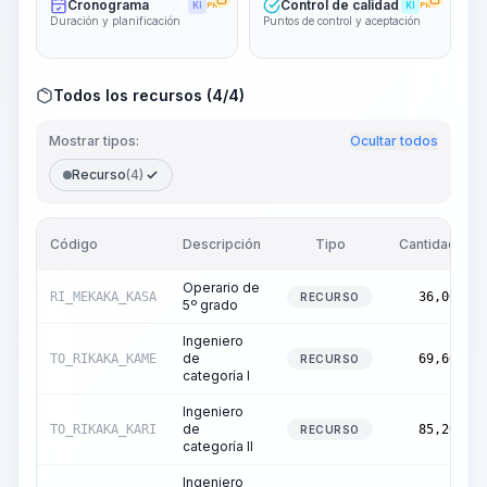
Cronograma
Control de calidad
KI
PRO
KI
PRO
Duración y planificación
Puntos de control y aceptación
Todos los recursos (4/4)
Mostrar tipos:
Ocultar todos
Recurso
(4)
Código
Descripción
Tipo
Cantidad
Operario de
RI_MEKAKA_KASA
36,00
RECURSO
5º grado
Ingeniero
de
TO_RIKAKA_KAME
69,60
RECURSO
categoría I
Ingeniero
de
TO_RIKAKA_KARI
85,20
RECURSO
categoría II
Ingeniero