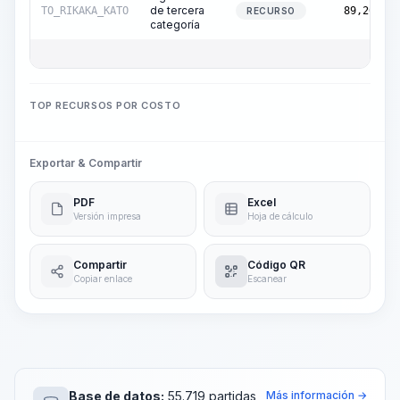
de tercera
TO_RIKAKA_KATO
89,20
RECURSO
categoría
TOP RECURSOS POR COSTO
Exportar & Compartir
PDF
Excel
Versión impresa
Hoja de cálculo
Compartir
Código QR
Copiar enlace
Escanear
Base de datos:
55.719 partidas
Más información →