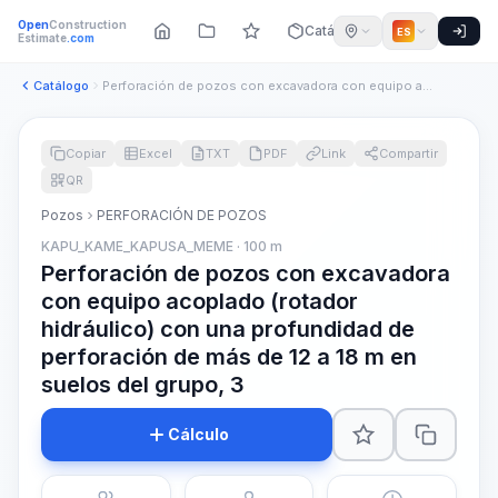
Open
Construction
Catálogo
ES
Estimate
.com
Catálogo
Perforación de pozos con excavadora con equipo acoplado (rot...
Copiar
Excel
TXT
PDF
Link
Compartir
QR
Pozos
PERFORACIÓN DE POZOS
KAPU_KAME_KAPUSA_MEME · 100 m
Perforación de pozos con excavadora
con equipo acoplado (rotador
hidráulico) con una profundidad de
perforación de más de 12 a 18 m en
suelos del grupo, 3
Cálculo