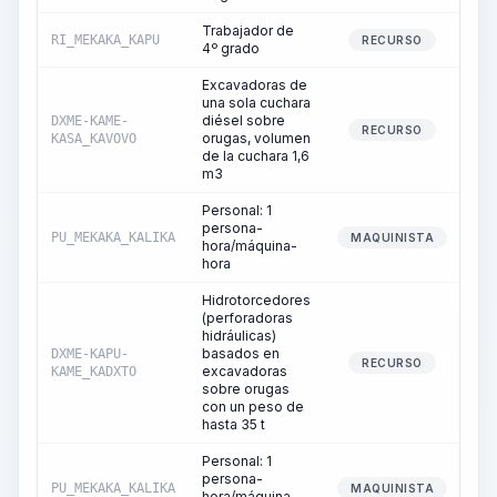
Trabajador de
RI_MEKAKA_KAPU
RECURSO
4º grado
Excavadoras de
una sola cuchara
diésel sobre
DXME-KAME-
RECURSO
orugas, volumen
KASA_KAVOVO
de la cuchara 1,6
m3
Personal: 1
persona-
PU_MEKAKA_KALIKA
MAQUINISTA
hora/máquina-
hora
Hidrotorcedores
(perforadoras
hidráulicas)
basados en
DXME-KAPU-
RECURSO
excavadoras
KAME_KADXTO
sobre orugas
con un peso de
hasta 35 t
Personal: 1
persona-
PU_MEKAKA_KALIKA
MAQUINISTA
hora/máquina-