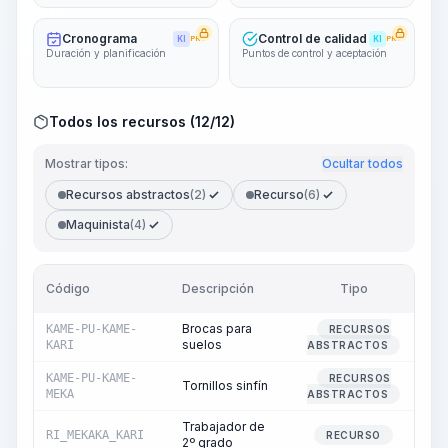
Cronograma
Control de calidad
KI
PRO
KI
PRO
Duración y planificación
Puntos de control y aceptación
Todos los recursos (12/12)
Mostrar tipos:
Ocultar todos
Recursos abstractos
(2)
Recurso
(6)
Maquinista
(4)
Código
Descripción
Tipo
Can
Brocas para
KAME-PU-KAME-
RECURSOS
suelos
KARI
ABSTRACTOS
KAME-PU-KAME-
RECURSOS
Tornillos sinfín
MEKA
ABSTRACTOS
Trabajador de
RI_MEKAKA_KARI
RECURSO
2º grado