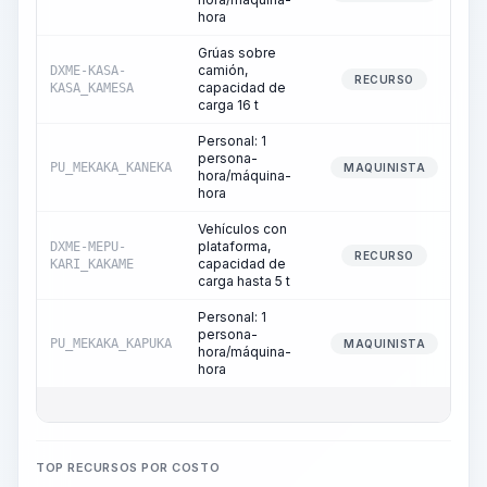
hora
Grúas sobre
camión,
DXME-KASA-
RECURSO
capacidad de
KASA_KAMESA
carga 16 t
Personal: 1
persona-
PU_MEKAKA_KANEKA
MAQUINISTA
hora/máquina-
hora
Vehículos con
plataforma,
DXME-MEPU-
RECURSO
capacidad de
KARI_KAKAME
carga hasta 5 t
Personal: 1
persona-
PU_MEKAKA_KAPUKA
MAQUINISTA
hora/máquina-
hora
TOP RECURSOS POR COSTO