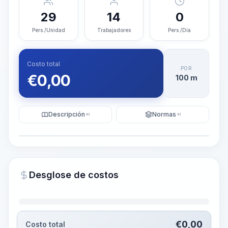
29
14
0
Pers./Unidad
Trabajadores
Pers./Día
Costo total
POR
€
0,00
100 m
Descripción
Normas
KI
KI
Ilustración
Generar visualización
PRO
Desglose de costos
~15-30 Sek.
€
0,00
Costo total