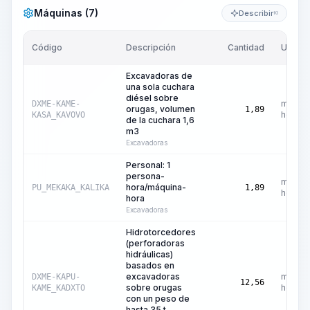
Máquinas (7)
Describir
KI
Código
Descripción
Cantidad
Unidad
Excavadoras de
una sola cuchara
diésel sobre
máquin
DXME-KAME-
orugas, volumen
1,89
hora
KASA_KAVOVO
de la cuchara 1,6
m3
Excavadoras
Personal: 1
persona-
máquin
hora/máquina-
PU_MEKAKA_KALIKA
1,89
hora
hora
Excavadoras
Hidrotorcedores
(perforadoras
hidráulicas)
basados en
excavadoras
máquin
DXME-KAPU-
12,56
sobre orugas
hora
KAME_KADXTO
con un peso de
hasta 35 t