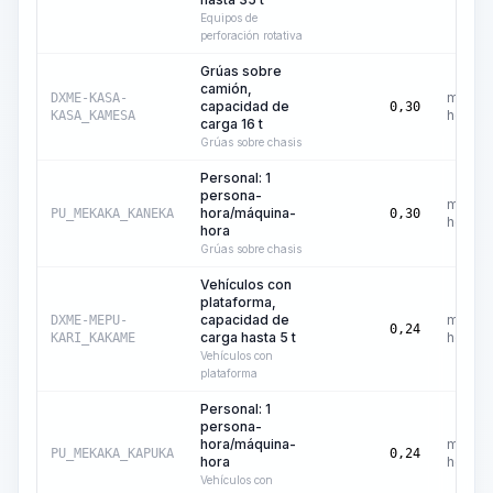
Equipos de
perforación rotativa
Grúas sobre
camión,
máquin
DXME-KASA-
capacidad de
0,30
hora
KASA_KAMESA
carga 16 t
Grúas sobre chasis
Personal: 1
persona-
máquin
hora/máquina-
PU_MEKAKA_KANEKA
0,30
hora
hora
Grúas sobre chasis
Vehículos con
plataforma,
capacidad de
máquin
DXME-MEPU-
0,24
carga hasta 5 t
hora
KARI_KAKAME
Vehículos con
plataforma
Personal: 1
persona-
hora/máquina-
máquin
PU_MEKAKA_KAPUKA
0,24
hora
hora
Vehículos con