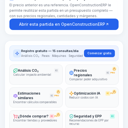
El precio anterior es una referencia. OpenConstructionERP le
permite reutilizar esta partida en un presupuesto completo —
con sus precios regionales, cantidades y márgenes.
Abrir esta partida en OpenConstructionERP
Registro gratuito — 15 consultas/día
Comenzar gratis
Análisis CO₂ · Pasos · Máquinas · Seguridad
Análisis CO₂
Precios
KI
KI
PRO
Calcular impacto ambiental
regionales
Comparar poder adquisitivo
Estimaciones
Optimización IA
KI
PRO
KI
PRO
similares
Reducir costos con IA
Encontrar cálculos comparables
¿Dónde comprar?
Seguridad y EPP
KI
PRO
KI
Encontrar tiendas y proveedores
Recomendaciones de EPP por
recurso