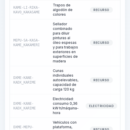
Trapos de
KAME-LI-RIKA-
algodón de
RECURSO
KAVO_KAKASAME
colores
Sellador
combinado
para diluir
pinturas al
MEPU-SA-KASA-
óleo espesas
RECURSO
KAME_KAKAMERI
y para trabajos
exteriores en
superficies de
madera
Cunas
individuales
DXME-KANE-
autoelevables,
RECURSO
KADX_KARIME
capacidad de
carga 120 kg
Electricidad:
consumo 0,36
DXME-KANE-
ELECTRICIDAD
kW·h/máquina-
KADX_KARIME
hora
Vehículos con
plataforma,
DXME-MEPU-
RECURSO