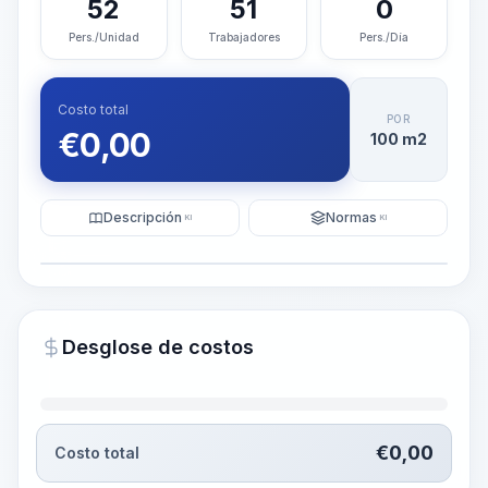
52
51
0
Pers./Unidad
Trabajadores
Pers./Día
Costo total
POR
€
0,00
100 m2
Descripción
Normas
KI
KI
Ilustración
Generar visualización
PRO
Desglose de costos
~15-30 Sek.
€
0,00
Costo total