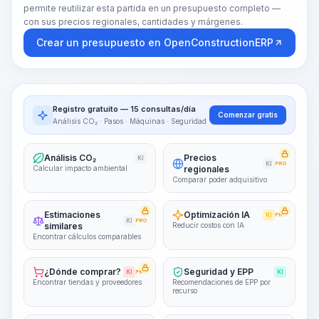
permite reutilizar esta partida en un presupuesto completo —
con sus precios regionales, cantidades y márgenes.
Crear un presupuesto en OpenConstructionERP
Registro gratuito — 15 consultas/día
Comenzar gratis
Análisis CO₂ · Pasos · Máquinas · Seguridad
Análisis CO₂
Precios
KI
KI
PRO
Calcular impacto ambiental
regionales
Comparar poder adquisitivo
Estimaciones
Optimización IA
KI
PRO
KI
PRO
similares
Reducir costos con IA
Encontrar cálculos comparables
¿Dónde comprar?
Seguridad y EPP
KI
PRO
KI
Encontrar tiendas y proveedores
Recomendaciones de EPP por
recurso