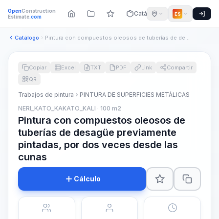
Open
Construction
Catálogo
ES
Estimate
.com
Catálogo
Pintura con compuestos oleosos de tuberías de desagüe previa...
Copiar
Excel
TXT
PDF
Link
Compartir
QR
Trabajos de pintura
PINTURA DE SUPERFICIES METÁLICAS
NERI_KATO_KAKATO_KALI · 100 m2
Pintura con compuestos oleosos de
tuberías de desagüe previamente
pintadas, por dos veces desde las
cunas
Cálculo