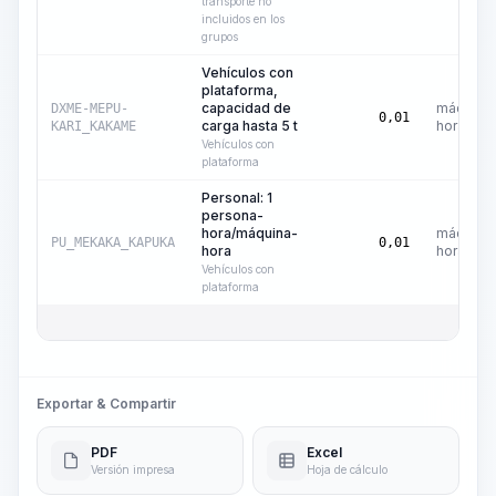
transporte no
incluidos en los
grupos
Vehículos con
plataforma,
capacidad de
máquina
DXME-MEPU-
0,01
carga hasta 5 t
hora
KARI_KAKAME
Vehículos con
plataforma
Personal: 1
persona-
hora/máquina-
máquina
PU_MEKAKA_KAPUKA
0,01
hora
hora
Vehículos con
plataforma
Exportar & Compartir
PDF
Excel
Versión impresa
Hoja de cálculo