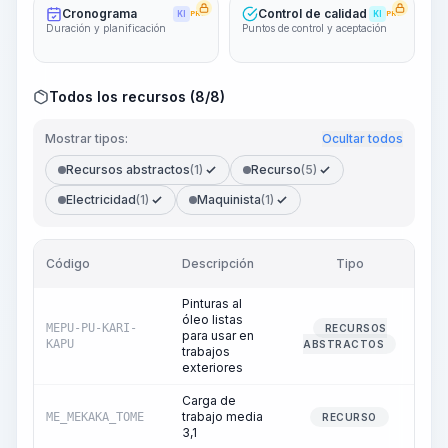
Cronograma
Control de calidad
KI
PRO
KI
PRO
Duración y planificación
Puntos de control y aceptación
Todos los recursos (8/8)
Mostrar tipos:
Ocultar todos
Recursos abstractos
(1)
Recurso
(5)
Electricidad
(1)
Maquinista
(1)
Código
Descripción
Tipo
Can
Pinturas al
óleo listas
MEPU-PU-KARI-
RECURSOS
para usar en
KAPU
ABSTRACTOS
trabajos
exteriores
Carga de
trabajo media
ME_MEKAKA_TOME
RECURSO
3,1