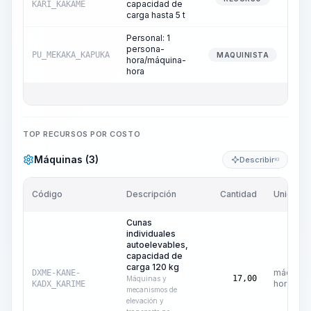
capacidad de
KARI_KAKAME
carga hasta 5 t
Personal: 1
persona-
PU_MEKAKA_KAPUKA
MAQUINISTA
hora/máquina-
hora
TOP RECURSOS POR COSTO
Máquinas (3)
Describir
KI
Código
Descripción
Cantidad
Unidad
Cunas
individuales
autoelevables,
capacidad de
carga 120 kg
máquina
DXME-KANE-
17,00
Máquinas y
hora
KADX_KARIME
mecanismos de
elevación y