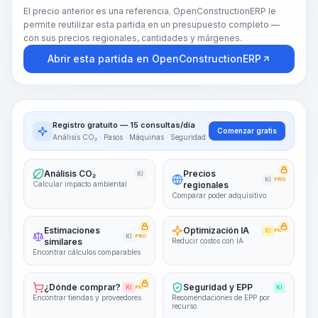
El precio anterior es una referencia. OpenConstructionERP le
permite reutilizar esta partida en un presupuesto completo —
con sus precios regionales, cantidades y márgenes.
Abrir esta partida en OpenConstructionERP
Registro gratuito — 15 consultas/día
Comenzar gratis
Análisis CO₂ · Pasos · Máquinas · Seguridad
Análisis CO₂
Precios
KI
KI
PRO
Calcular impacto ambiental
regionales
Comparar poder adquisitivo
Estimaciones
Optimización IA
KI
PRO
KI
PRO
similares
Reducir costos con IA
Encontrar cálculos comparables
¿Dónde comprar?
Seguridad y EPP
KI
PRO
KI
Encontrar tiendas y proveedores
Recomendaciones de EPP por
recurso