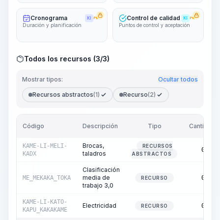
Cronograma
Control de calidad
KI
PRO
KI
PRO
Duración y planificación
Puntos de control y aceptación
Todos los recursos (3/3)
Mostrar tipos:
Ocultar todos
Recursos abstractos
(1)
Recurso
(2)
Código
Descripción
Tipo
Cantidad
Brocas,
KAME-LI-MELI-
RECURSOS
0,00
taladros
KADX
ABSTRACTOS
Clasificación
media de
ME_MEKAKA_TOKA
0,42
RECURSO
trabajo 3,0
KAME-LI-KATO-
Electricidad
0,59
RECURSO
KAPU_KAKAKAME