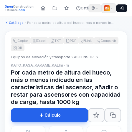
Open
Construction
Catálogo
ES
Estimate
.com
Catálogo
Por cada metro de altura del hueco, más o menos indicado en ...
Copiar
Excel
TXT
PDF
Link
Compartir
QR
Equipos de elevación y transporte
ASCENSORES
KATO_KASA_KAKAME_KALIm · m
Por cada metro de altura del hueco,
más o menos indicado en las
características del ascensor, añadir o
restar para ascensores con capacidad
de carga, hasta 1000 kg
Cálculo