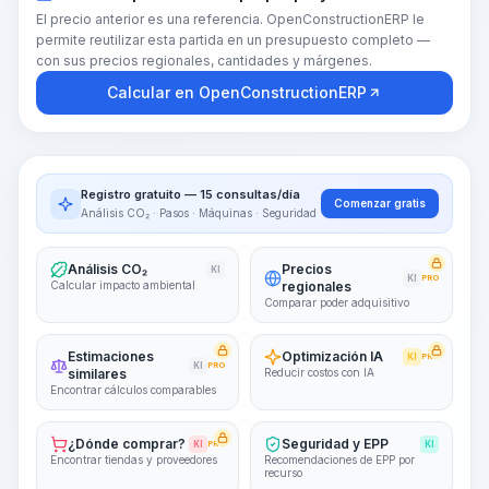
El precio anterior es una referencia. OpenConstructionERP le
permite reutilizar esta partida en un presupuesto completo —
con sus precios regionales, cantidades y márgenes.
Calcular en OpenConstructionERP
Registro gratuito — 15 consultas/día
Comenzar gratis
Análisis CO₂ · Pasos · Máquinas · Seguridad
Análisis CO₂
Precios
KI
KI
PRO
Calcular impacto ambiental
regionales
Comparar poder adquisitivo
Estimaciones
Optimización IA
KI
PRO
KI
PRO
similares
Reducir costos con IA
Encontrar cálculos comparables
¿Dónde comprar?
Seguridad y EPP
KI
PRO
KI
Encontrar tiendas y proveedores
Recomendaciones de EPP por
recurso