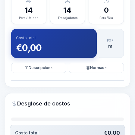
14
14
0
Pers./Unidad
Trabajadores
Pers./Día
Costo total
POR
€
0,00
m
Descripción
Normas
KI
KI
Ilustración
Generar visualización
PRO
Desglose de costos
~15-30 Sek.
€
0,00
Costo total