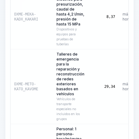
presurización,
caudal de
hasta 4,2 l/min,
máquina
DXME-MEKA-
8,37
presión de
hora
KADX_KAKARI
hasta 15 MPa
Dispositivos y
equipos para
pruebas de
tuberías
Talleres de
emergencia
para la
reparación y
reconstrucción
de redes
exteriores
máquina
DXME-METO-
29,34
basados en
hora
KATO_KAVOME
vehículos
Vehículos de
transporte
especiales no
incluidos en los
grupos
Personal: 1
persona-
hora/máquina-