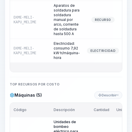
Aparatos de
soldadura para
soldadura
DXME-MELI-
manual por
RECURSO
KAPU_MELIME
arco, corriente
de soldadura
hasta 500 A
Electricidad:
consumo 7,92
DXME-MELI-
ELECTRICIDAD
kW·h/máquina-
KAPU_MELIME
hora
TOP RECURSOS POR COSTO
Máquinas (5)
Describir
KI
Código
Descripción
Cantidad
Unidad
Unidades de
bombeo
eléctrico para