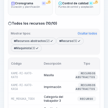
Cronograma
Control de calidad
KI
PRO
KI
PRO
Duración y planificación
Puntos de control y aceptación
Todos los recursos (10/10)
Mostrar tipos:
Ocultar todos
Recursos abstractos
(2)
Recurso
(5)
Maquinista
(3)
Código
Descripción
Tipo
Ca
KAME-RI-KATO-
RECURSOS
Masilla
KATO
ABSTRACTOS
KAME-RI-KATO-
RECURSOS
Imprimación
KASA
ABSTRACTOS
Categoría del
ME_MEKAKA_TODX
RECURSO
trabajador 3