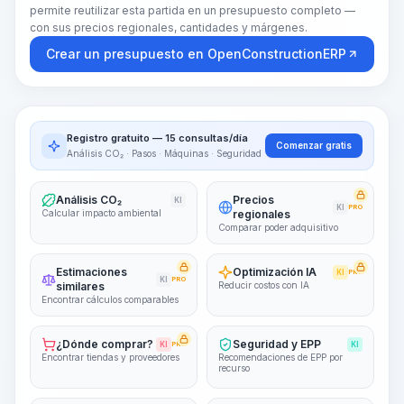
permite reutilizar esta partida en un presupuesto completo —
con sus precios regionales, cantidades y márgenes.
Crear un presupuesto en OpenConstructionERP
Registro gratuito — 15 consultas/día
Comenzar gratis
Análisis CO₂ · Pasos · Máquinas · Seguridad
Análisis CO₂
Precios
KI
KI
PRO
Calcular impacto ambiental
regionales
Comparar poder adquisitivo
Estimaciones
Optimización IA
KI
PRO
KI
PRO
similares
Reducir costos con IA
Encontrar cálculos comparables
¿Dónde comprar?
Seguridad y EPP
KI
PRO
KI
Encontrar tiendas y proveedores
Recomendaciones de EPP por
recurso