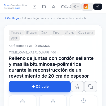
Open
Construction
Catálogo
ES
Estimate
.com
Catálogo
Relleno de juntas con cordón sellante y masilla bituminosa-p...
Copiar
Excel
TXT
PDF
Link
Compartir
QR
Aeródromos
AERÓDROMOS
TOME_KAME_KASAVO_KARI · 100 m
Relleno de juntas con cordón sellante
y masilla bituminosa-polimérica
durante la reconstrucción de un
revestimiento de 20 cm de espesor
Cálculo