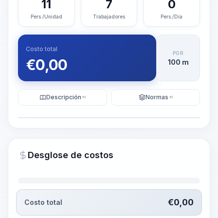
11
7
0
Pers./Unidad
Trabajadores
Pers./Día
Costo total
POR
€
0,00
100 m
Descripción
Normas
KI
KI
Ilustración
Generar visualización
PRO
Desglose de costos
~15-30 Sek.
€
0,00
Costo total