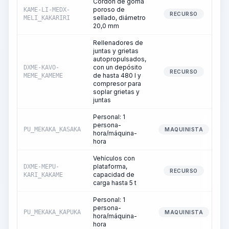
Cordón de goma
poroso de
KAME-LI-MEDX-
RECURSO
sellado, diámetro
MELI_KAKARIRI
20,0 mm
Rellenadores de
juntas y grietas
autopropulsados,
con un depósito
DXME-KAVO-
RECURSO
de hasta 480 l y
MEME_KAMEME
compresor para
soplar grietas y
juntas
Personal: 1
persona-
PU_MEKAKA_KASAKA
MAQUINISTA
hora/máquina-
hora
Vehículos con
plataforma,
DXME-MEPU-
RECURSO
capacidad de
KARI_KAKAME
carga hasta 5 t
Personal: 1
persona-
PU_MEKAKA_KAPUKA
MAQUINISTA
hora/máquina-
hora