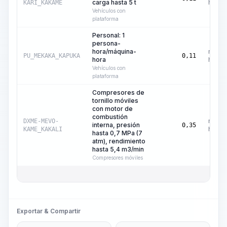
carga hasta 5 t
hora
KARI_KAKAME
Vehículos con
plataforma
Personal: 1
persona-
hora/máquina-
máqui
PU_MEKAKA_KAPUKA
0,11
hora
hora
Vehículos con
plataforma
Compresores de
tornillo móviles
con motor de
combustión
máqui
DXME-MEVO-
interna, presión
0,35
hora
KAME_KAKALI
hasta 0,7 MPa (7
atm), rendimiento
hasta 5,4 m3/min
Compresores móviles
Exportar & Compartir