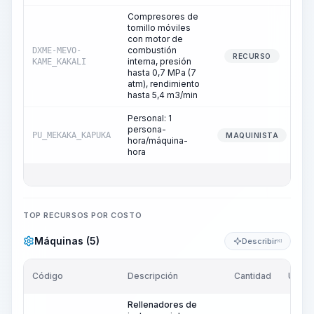
Compresores de
tornillo móviles
con motor de
combustión
DXME-MEVO-
RECURSO
interna, presión
KAME_KAKALI
hasta 0,7 MPa (7
atm), rendimiento
hasta 5,4 m3/min
Personal: 1
persona-
PU_MEKAKA_KAPUKA
MAQUINISTA
hora/máquina-
hora
TOP RECURSOS POR COSTO
Máquinas (5)
Describir
KI
Código
Descripción
Cantidad
Unida
Rellenadores de