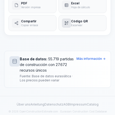
PDF
Excel
Versión impresa
Hoja de cálculo
Compartir
Código QR
Copiar enlace
Escanear
Base de datos:
55.719 partidas
Más información →
de construcción con 27.672
recursos únicos
Fuente: Base de datos eurasiática ·
Los precios pueden variar
Über uns
Anleitung
Datenschutz
AGB
Impressum
Catalog
© 2026 OpenConstructionEstimate.com · Eurasian Construction Cost Database