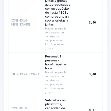
juntas y grietas
autopropulsados,
con un depósito
de hasta 480 l y
compresor para
soplar grietas y
máqui
DXME-KAVO-
3,40
juntas
hora
MEME_KAMEME
Máquinas para la
construcción de
carreteras y
aeropuertos, no
incluidas en los
grupos
Personal: 1
persona-
hora/máquina-
hora
máqui
Máquinas para la
PU_MEKAKA_KASAKA
3,40
hora
construcción de
carreteras y
aeropuertos, no
incluidas en los
grupos
Vehículos con
plataforma,
capacidad de
máqui
DXME-MEPU-
0,11