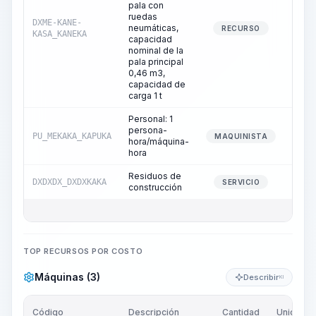
pala con
ruedas
DXME-KANE-
neumáticas,
2
RECURSO
KASA_KANEKA
capacidad
nominal de la
pala principal
0,46 m3,
capacidad de
carga 1 t
Personal: 1
persona-
PU_MEKAKA_KAPUKA
2
MAQUINISTA
hora/máquina-
hora
Residuos de
DXDXDX_DXDXKAKA
9
SERVICIO
construcción
TOP RECURSOS POR COSTO
Máquinas (3)
Describir
KI
Código
Descripción
Cantidad
Unidad