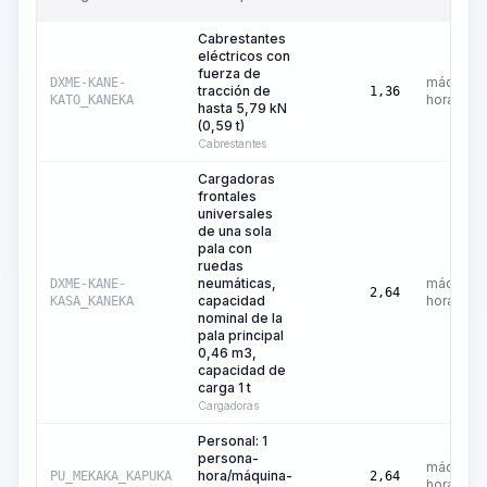
Cabrestantes
eléctricos con
fuerza de
máquina-
DXME-KANE-
tracción de
1,36
hora
KATO_KANEKA
hasta 5,79 kN
(0,59 t)
Cabrestantes
Cargadoras
frontales
universales
de una sola
pala con
ruedas
neumáticas,
máquina-
DXME-KANE-
2,64
capacidad
hora
KASA_KANEKA
nominal de la
pala principal
0,46 m3,
capacidad de
carga 1 t
Cargadoras
Personal: 1
persona-
máquina-
hora/máquina-
PU_MEKAKA_KAPUKA
2,64
hora