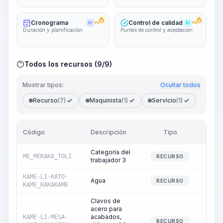
Cronograma
Control de calidad
KI
PRO
KI
PRO
Duración y planificación
Puntos de control y aceptación
Todos los recursos (9/9)
Mostrar tipos:
Ocultar todos
Recurso
(7)
Maquinista
(1)
Servicio
(1)
Código
Descripción
Tipo
Cant
Categoría del
ME_MEKAKA_TOLI
288
RECURSO
trabajador 3
KAME-LI-KATO-
Agua
0
RECURSO
KAME_KAKAKAME
Clavos de
acero para
acabados,
KAME-LI-MESA-
0
RECURSO