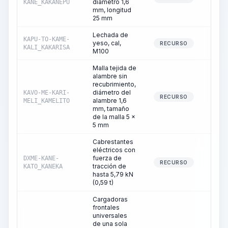
diámetro 1,6
KANE_KAKANEPU
mm, longitud
25 mm
Lechada de
KAPU-TO-KAME-
yeso, cal,
4
RECURSO
KALI_KAKARISA
M100
Malla tejida de
alambre sin
recubrimiento,
diámetro del
KAVO-ME-KARI-
13
RECURSO
alambre 1,6
MELI_KAMELITO
mm, tamaño
de la malla 5 x
5 mm
Cabrestantes
eléctricos con
fuerza de
DXME-KANE-
1
RECURSO
tracción de
KATO_KANEKA
hasta 5,79 kN
(0,59 t)
Cargadoras
frontales
universales
de una sola