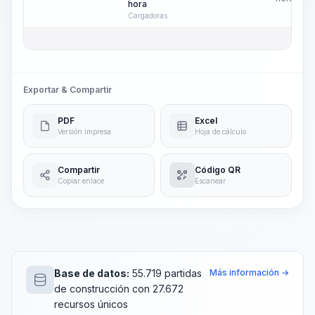
hora
Cargadoras
Exportar & Compartir
PDF
Excel
Versión impresa
Hoja de cálculo
Compartir
Código QR
Copiar enlace
Escanear
Base de datos:
55.719 partidas
Más información →
de construcción con 27.672
recursos únicos