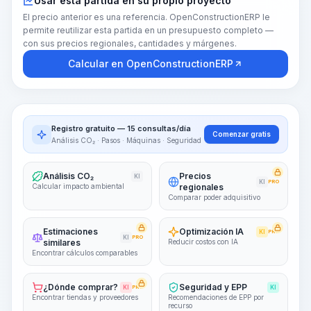
Usar esta partida en su propio proyecto
El precio anterior es una referencia. OpenConstructionERP le
permite reutilizar esta partida en un presupuesto completo —
con sus precios regionales, cantidades y márgenes.
Calcular en OpenConstructionERP
Registro gratuito — 15 consultas/día
Comenzar gratis
Análisis CO₂ · Pasos · Máquinas · Seguridad
Análisis CO₂
Precios
KI
KI
PRO
Calcular impacto ambiental
regionales
Comparar poder adquisitivo
Estimaciones
Optimización IA
KI
PRO
KI
PRO
similares
Reducir costos con IA
Encontrar cálculos comparables
¿Dónde comprar?
Seguridad y EPP
KI
PRO
KI
Encontrar tiendas y proveedores
Recomendaciones de EPP por
recurso