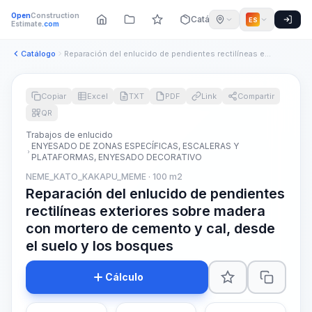
Open
Construction
Catálogo
ES
Estimate
.com
Catálogo
Reparación del enlucido de pendientes rectilíneas exteriores...
Copiar
Excel
TXT
PDF
Link
Compartir
QR
Trabajos de enlucido
ENYESADO DE ZONAS ESPECÍFICAS, ESCALERAS Y
PLATAFORMAS, ENYESADO DECORATIVO
NEME_KATO_KAKAPU_MEME · 100 m2
Reparación del enlucido de pendientes
rectilíneas exteriores sobre madera
con mortero de cemento y cal, desde
el suelo y los bosques
Cálculo