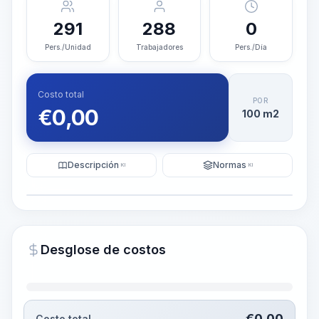
291
288
0
Pers./Unidad
Trabajadores
Pers./Día
Costo total
POR
€
0,00
100 m2
Descripción
Normas
KI
KI
Ilustración
Generar visualización
PRO
Desglose de costos
~15-30 Sek.
€
0,00
Costo total