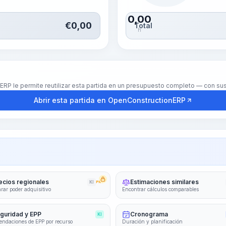
0,00
€
0,00
Total
h
nERP le permite reutilizar esta partida en un presupuesto completo — con s
Abrir esta partida en OpenConstructionERP
ecios regionales
Estimaciones similares
KI
PRO
ar poder adquisitivo
Encontrar cálculos comparables
guridad y EPP
Cronograma
KI
ndaciones de EPP por recurso
Duración y planificación