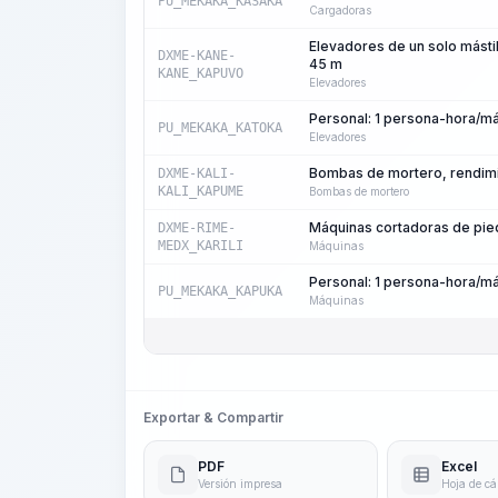
PU_MEKAKA_KASAKA
Cargadoras
Elevadores de un solo mástil
DXME-KANE-
45 m
KANE_KAPUVO
Elevadores
Personal: 1 persona-hora/m
PU_MEKAKA_KATOKA
Elevadores
Bombas de mortero, rendimi
DXME-KALI-
KALI_KAPUME
Bombas de mortero
Máquinas cortadoras de pie
DXME-RIME-
MEDX_KARILI
Máquinas
Personal: 1 persona-hora/m
PU_MEKAKA_KAPUKA
Máquinas
Exportar & Compartir
PDF
Excel
Versión impresa
Hoja de cá