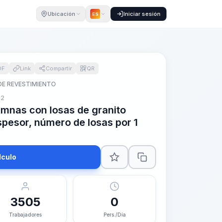
Ubicación
Iniciar sesión
ES
DF
Link
Compartir
QR
DE REVESTIMIENTO
m2
umnas con losas de granito
pesor, número de losas por 1
lculo
3505
0
Trabajadores
Pers./Día