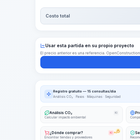
Costo total
Usar esta partida en su propio proyecto
El precio anterior es una referencia. OpenConstructio
Registro gratuito — 15 consultas/día
Análisis CO₂ · Pasos · Máquinas · Seguridad
Análisis CO₂
Pr
KI
Calcular impacto ambiental
Compar
¿Dónde comprar?
Se
KI
PRO
Encontrar tiendas y proveedores
Recome