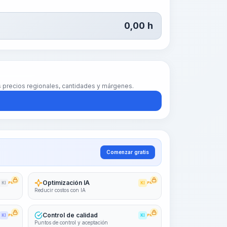
0,00
h
us precios regionales, cantidades y márgenes.
Comenzar gratis
Optimización IA
KI
PRO
KI
PRO
Reducir costos con IA
Control de calidad
KI
PRO
KI
PRO
Puntos de control y aceptación