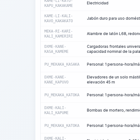
KAME-LI-KATO-
Electricidad
KAPU_KAKAKAME
KAME-LI-KALI-
Jabón duro para uso domést
KAVO_KAKAKATO
MEKA-RI-KARI-
Alambre de latón L68, redond
KALI_KAMERIRI
Cargadoras frontales univer
DXME-KANE-
capacidad nominal de la pala
KASA_KAMEME
Personal: 1 persona-hora/m
PU_MEKAKA_KASAKA
Elevadores de un solo mástil
DXME-KANE-
elevación 45 m
KANE_KAPUVO
Personal: 1 persona-hora/m
PU_MEKAKA_KATOKA
DXME-KALI-
Bombas de mortero, rendimi
KALI_KAPUME
Personal: 1 persona-hora/m
PU_MEKAKA_KATOKA
DXME-KALI-