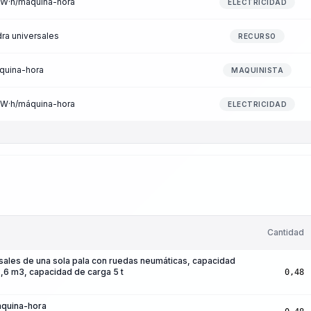
 kW·h/máquina-hora
ELECTRICIDAD
ra universales
RECURSO
áquina-hora
MAQUINISTA
 kW·h/máquina-hora
ELECTRICIDAD
Cantidad
sales de una sola pala con ruedas neumáticas, capacidad
 2,6 m3, capacidad de carga 5 t
0,48
áquina-hora