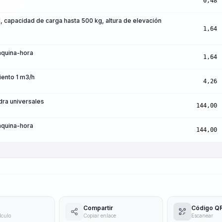
0,48
, capacidad de carga hasta 500 kg, altura de elevación
1,64
áquina-hora
1,64
ento 1 m3/h
4,26
dra universales
144,00
áquina-hora
144,00
Compartir
Código Q
lculo
Copiar enlace
Escanear