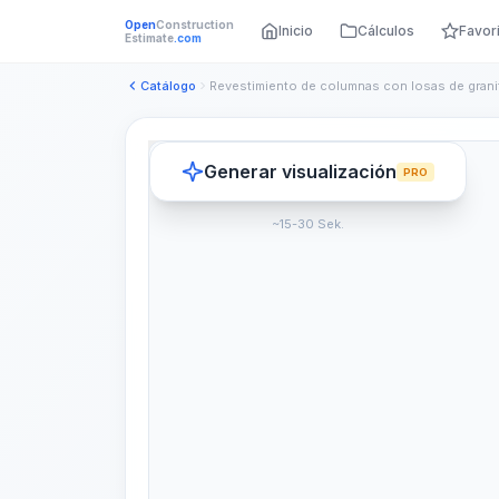
Open
Construction
Inicio
Cálculos
Favor
Estimate
.com
Catálogo
Generar visualización
PRO
~15-30 Sek.