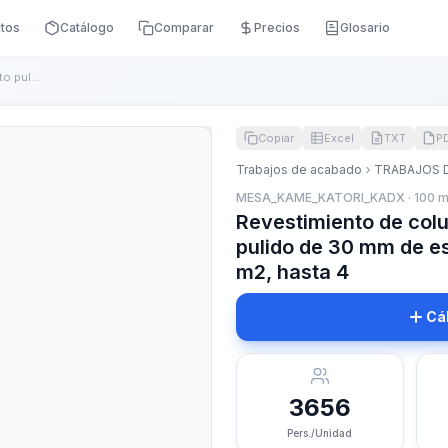
itos
Catálogo
Comparar
Precios
Glosario
Revestimiento de columnas con losas de granito pulido de 30 ...
Copiar
Excel
TXT
P
Trabajos de acabado
TRABAJOS 
MESA_KAME_KATORI_KADX · 100 
Revestimiento de col
pulido de 30 mm de es
m2, hasta 4
Cá
3656
Pers./Unidad