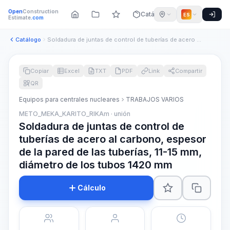
Open
Construction
Catálogo
ES
Estimate
.com
Catálogo
Soldadura de juntas de control de tuberías de acero al carbo...
Copiar
Excel
TXT
PDF
Link
Compartir
QR
Equipos para centrales nucleares
TRABAJOS VARIOS
METO_MEKA_KARITO_RIKAm · unión
Soldadura de juntas de control de
tuberías de acero al carbono, espesor
de la pared de las tuberías, 11-15 mm,
diámetro de los tubos 1420 mm
Cálculo