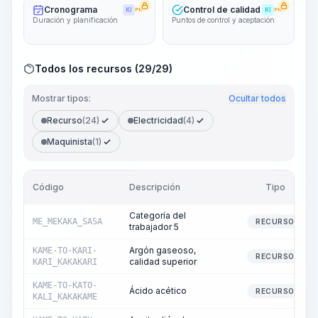
Cronograma
Control de calidad
KI
PRO
KI
PRO
Duración y planificación
Puntos de control y aceptación
Todos los recursos (29/29)
Mostrar tipos:
Ocultar todos
Recurso
(24)
Electricidad
(4)
Maquinista
(1)
Código
Descripción
Tipo
Categoría del
ME_MEKAKA_SASA
RECURSO
trabajador 5
Argón gaseoso,
KAME-TO-KARI-
RECURSO
calidad superior
KARI_KAKAKARI
KAME-TO-KATO-
Ácido acético
RECURSO
KALI_KAKAKAME