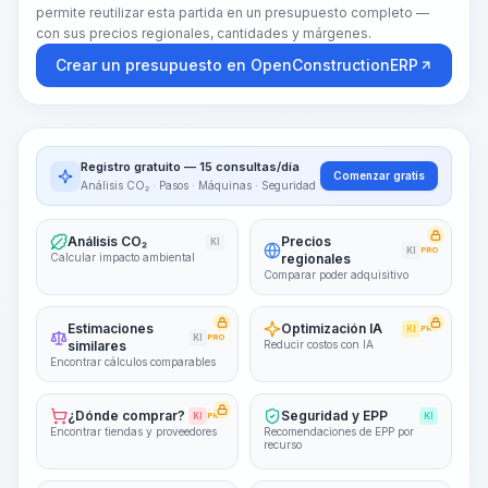
permite reutilizar esta partida en un presupuesto completo —
con sus precios regionales, cantidades y márgenes.
Crear un presupuesto en OpenConstructionERP
Registro gratuito — 15 consultas/día
Comenzar gratis
Análisis CO₂ · Pasos · Máquinas · Seguridad
Análisis CO₂
Precios
KI
KI
PRO
Calcular impacto ambiental
regionales
Comparar poder adquisitivo
Estimaciones
Optimización IA
KI
PRO
KI
PRO
similares
Reducir costos con IA
Encontrar cálculos comparables
¿Dónde comprar?
Seguridad y EPP
KI
PRO
KI
Encontrar tiendas y proveedores
Recomendaciones de EPP por
recurso