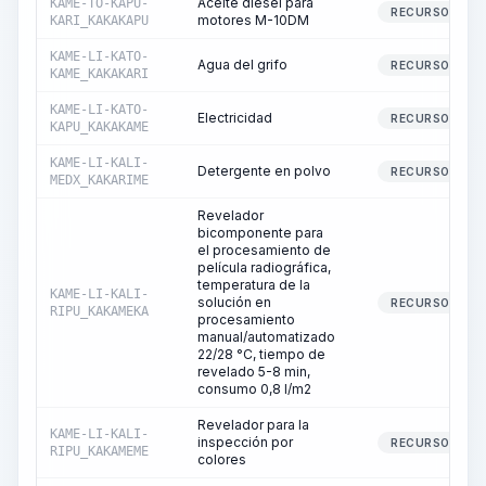
Aceite diésel para
KAME-TO-KAPU-
RECURSO
motores M-10DM
KARI_KAKAKAPU
KAME-LI-KATO-
Agua del grifo
RECURSO
KAME_KAKAKARI
KAME-LI-KATO-
Electricidad
RECURSO
KAPU_KAKAKAME
KAME-LI-KALI-
Detergente en polvo
RECURSO
MEDX_KAKARIME
Revelador
bicomponente para
el procesamiento de
película radiográfica,
temperatura de la
KAME-LI-KALI-
solución en
RECURSO
RIPU_KAKAMEKA
procesamiento
manual/automatizado
22/28 °C, tiempo de
revelado 5-8 min,
consumo 0,8 l/m2
Revelador para la
KAME-LI-KALI-
inspección por
RECURSO
RIPU_KAKAMEME
colores