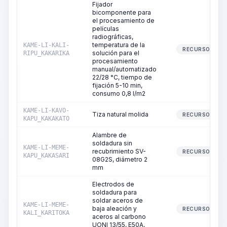
Fijador
bicomponente para
el procesamiento de
películas
radiográficas,
temperatura de la
KAME-LI-KALI-
RECURSO
solución para el
RIPU_KAKARIKA
procesamiento
manual/automatizado
22/28 °C, tiempo de
fijación 5-10 min,
consumo 0,8 l/m2
KAME-LI-KAVO-
Tiza natural molida
RECURSO
KAPU_KAKAKATO
Alambre de
soldadura sin
KAME-LI-MEME-
recubrimiento SV-
RECURSO
KAPU_KAKASARI
08G2S, diámetro 2
mm
Electrodos de
soldadura para
soldar aceros de
KAME-LI-MEME-
baja aleación y
RECURSO
KALI_KARITOKA
aceros al carbono
UONI 13/55, E50A,