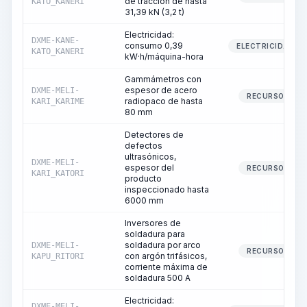
de tracción de hasta
KATO_KANERI
31,39 kN (3,2 t)
Electricidad:
DXME-KANE-
consumo 0,39
ELECTRICIDAD
KATO_KANERI
kW·h/máquina-hora
Gammámetros con
espesor de acero
DXME-MELI-
RECURSO
radiopaco de hasta
KARI_KARIME
80 mm
Detectores de
defectos
ultrasónicos,
DXME-MELI-
espesor del
RECURSO
KARI_KATORI
producto
inspeccionado hasta
6000 mm
Inversores de
soldadura para
soldadura por arco
DXME-MELI-
RECURSO
con argón trifásicos,
KAPU_RITORI
corriente máxima de
soldadura 500 A
Electricidad:
DXME-MELI-