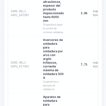
ultrasónicos,
espesor del
producto
máquina
DXME-MELI-
inspeccionado
3,96
hora
KARI_KATORI
hasta 6000
mm
Dispositivos para
el control de
uniones soldadas
Inversores de
soldadura
para
soldadura por
arco con
argón
trifásicos,
máquina
DXME-MELI-
7,75
corriente
hora
KAPU_RITORI
máxima de
soldadura 500
A
Dispositivos y
equipos de
soldadura
Aparatos de
soldadura
para