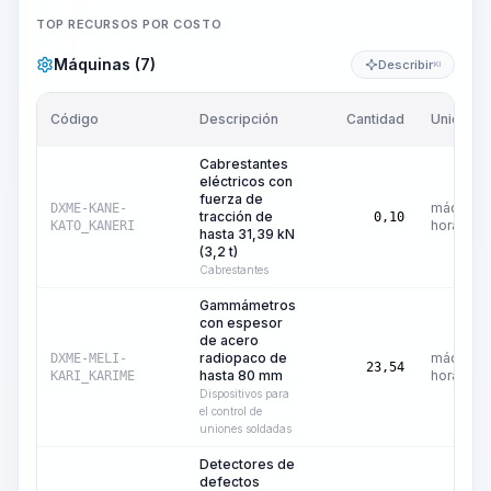
TOP RECURSOS POR COSTO
Máquinas (7)
Describir
KI
Código
Descripción
Cantidad
Unidad
Cabrestantes
eléctricos con
fuerza de
máquina
DXME-KANE-
tracción de
0,10
hora
KATO_KANERI
hasta 31,39 kN
(3,2 t)
Cabrestantes
Gammámetros
con espesor
de acero
radiopaco de
máquina
DXME-MELI-
23,54
hasta 80 mm
hora
KARI_KARIME
Dispositivos para
el control de
uniones soldadas
Detectores de
defectos