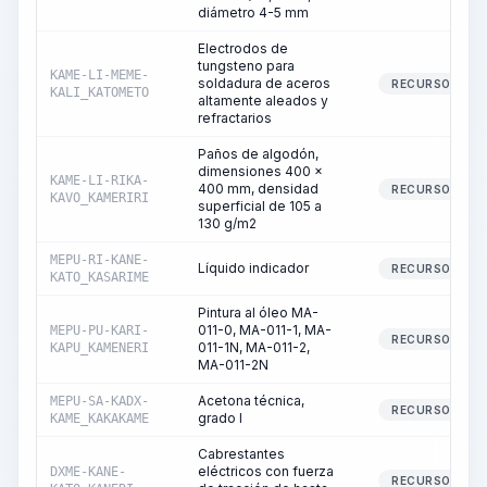
diámetro 4-5 mm
Electrodos de
tungsteno para
KAME-LI-MEME-
soldadura de aceros
RECURSO
KALI_KATOMETO
altamente aleados y
refractarios
Paños de algodón,
dimensiones 400 x
KAME-LI-RIKA-
400 mm, densidad
RECURSO
KAVO_KAMERIRI
superficial de 105 a
130 g/m2
MEPU-RI-KANE-
Líquido indicador
RECURSO
KATO_KASARIME
Pintura al óleo MA-
011-0, MA-011-1, MA-
MEPU-PU-KARI-
RECURSO
011-1N, MA-011-2,
KAPU_KAMENERI
MA-011-2N
Acetona técnica,
MEPU-SA-KADX-
RECURSO
grado I
KAME_KAKAKAME
Cabrestantes
eléctricos con fuerza
DXME-KANE-
RECURSO