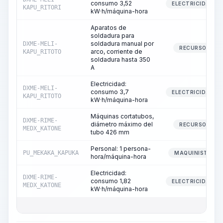
consumo 3,52
ELECTRICIDAD
KAPU_RITORI
kW·h/máquina-hora
Aparatos de
soldadura para
soldadura manual por
DXME-MELI-
RECURSO
arco, corriente de
KAPU_RITOTO
soldadura hasta 350
A
Electricidad:
DXME-MELI-
consumo 3,7
ELECTRICIDAD
KAPU_RITOTO
kW·h/máquina-hora
Máquinas cortatubos,
DXME-RIME-
diámetro máximo del
RECURSO
MEDX_KATONE
tubo 426 mm
Personal: 1 persona-
PU_MEKAKA_KAPUKA
MAQUINISTA
hora/máquina-hora
Electricidad:
DXME-RIME-
consumo 1,82
ELECTRICIDAD
MEDX_KATONE
kW·h/máquina-hora