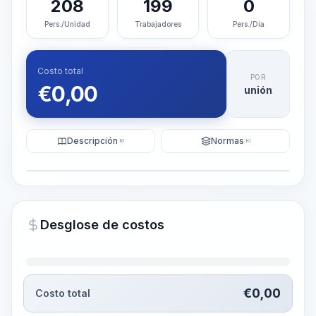
208
199
0
Pers./Unidad
Trabajadores
Pers./Día
Costo total
POR
€
0,00
unión
Descripción
Normas
KI
KI
Ilustración
Generar visualización
PRO
Desglose de costos
~15-30 Sek.
€
0,00
Costo total