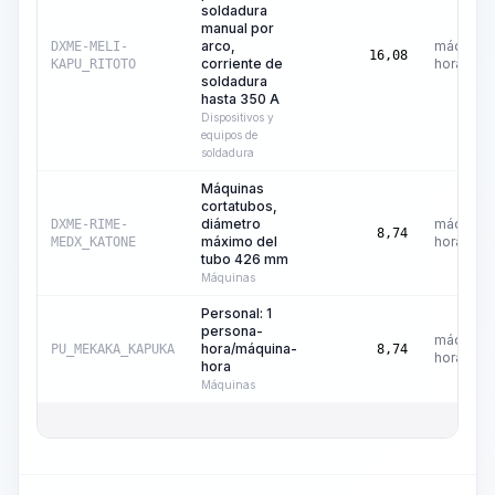
soldadura
manual por
arco,
máquina
DXME-MELI-
16,08
corriente de
hora
KAPU_RITOTO
soldadura
hasta 350 A
Dispositivos y
equipos de
soldadura
Máquinas
cortatubos,
diámetro
máquina
DXME-RIME-
8,74
máximo del
hora
MEDX_KATONE
tubo 426 mm
Máquinas
Personal: 1
persona-
máquina
hora/máquina-
PU_MEKAKA_KAPUKA
8,74
hora
hora
Máquinas