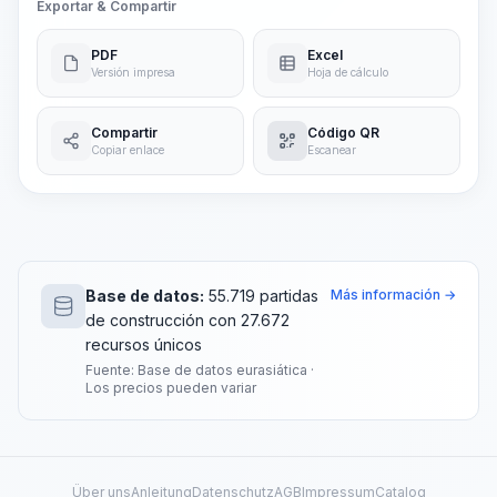
Exportar & Compartir
PDF
Excel
Versión impresa
Hoja de cálculo
Compartir
Código QR
Copiar enlace
Escanear
Base de datos:
55.719 partidas
Más información →
de construcción con 27.672
recursos únicos
Fuente: Base de datos eurasiática ·
Los precios pueden variar
Über uns
Anleitung
Datenschutz
AGB
Impressum
Catalog