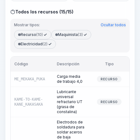
Todos los recursos (15/15)
Mostrar tipos:
Ocultar todos
Recurso
(10)
Maquinista
(3)
Electricidad
(2)
Código
Descripción
Tipo
Can
Carga media
ME_MEKAKA_PUKA
RECURSO
de trabajo 4,0
Lubricante
universal
KAME-TO-KAME-
refractario UT
RECURSO
KANE_KAKASAKA
(grasa de
constalina)
Electrodos de
soldadura para
soldar aceros
de baja