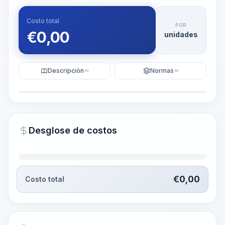
Costo total
POR
€
0,00
unidades
Descripción
Normas
KI
KI
Ilustración
Generar visualización
PRO
Desglose de costos
~15-30 Sek.
€
0,00
Costo total