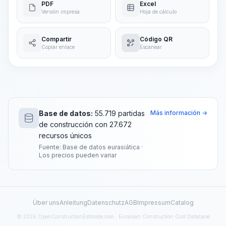
PDF
Excel
Versión impresa
Hoja de cálculo
Compartir
Código QR
Copiar enlace
Escanear
Base de datos:
55.719 partidas
Más información →
de construcción con 27.672
recursos únicos
Fuente: Base de datos eurasiática ·
Los precios pueden variar
Über uns
Anleitung
Datenschutz
AGB
Impressum
Catalog
© 2026 OpenConstructionEstimate.com · Eurasian Construction Cost Database