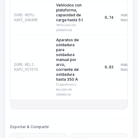
Vehículos con
plataforma,
capacidad de
máquina-
DXME-MEPU-
0,74
carga hasta 5 t
hora
KARI_KAKAME
Vehículos con
plataforma
Aparatos de
soldadura
para
soldadura
manual por
arco,
máquina-
DXME-MELI-
0,83
corriente de
hora
KAPU_RITOTO
soldadura
hasta 350 A
Dispositivos y
equipos de
soldadura
Exportar & Compartir