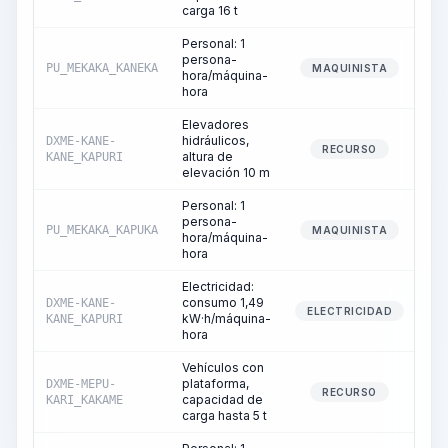
carga 16 t
Personal: 1
persona-
PU_MEKAKA_KANEKA
MAQUINISTA
hora/máquina-
hora
Elevadores
hidráulicos,
DXME-KANE-
RECURSO
altura de
KANE_KAPURI
elevación 10 m
Personal: 1
persona-
PU_MEKAKA_KAPUKA
MAQUINISTA
hora/máquina-
hora
Electricidad:
consumo 1,49
DXME-KANE-
ELECTRICIDAD
kW·h/máquina-
KANE_KAPURI
hora
Vehículos con
plataforma,
DXME-MEPU-
RECURSO
capacidad de
KARI_KAKAME
carga hasta 5 t