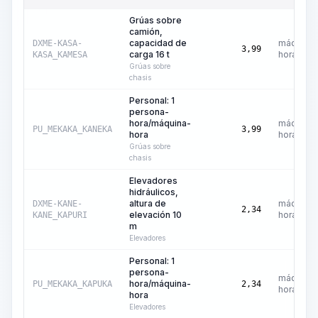
Grúas sobre
camión,
capacidad de
máquina-
DXME-KASA-
3,99
carga 16 t
hora
KASA_KAMESA
Grúas sobre
chasis
Personal: 1
persona-
hora/máquina-
máquina-
PU_MEKAKA_KANEKA
3,99
hora
hora
Grúas sobre
chasis
Elevadores
hidráulicos,
altura de
máquina-
DXME-KANE-
2,34
elevación 10
hora
KANE_KAPURI
m
Elevadores
Personal: 1
persona-
máquina-
hora/máquina-
PU_MEKAKA_KAPUKA
2,34
hora
hora
Elevadores