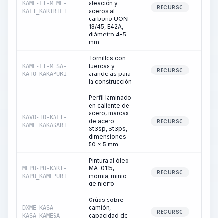
aleación y
KAME-LI-MEME-
RECURSO
aceros al
KALI_KARIRILI
carbono UONI
13/45, E42A,
diámetro 4-5
mm
Tornillos con
tuercas y
KAME-LI-MESA-
RECURSO
arandelas para
KATO_KAKAPURI
la construcción
Perfil laminado
en caliente de
acero, marcas
KAVO-TO-KALI-
de acero
RECURSO
KAME_KAKASARI
St3sp, St3ps,
dimensiones
50 x 5 mm
Pintura al óleo
MA-0115,
MEPU-PU-KARI-
RECURSO
momia, minio
KAPU_KAMEPURI
de hierro
Grúas sobre
camión,
DXME-KASA-
RECURSO
capacidad de
KASA_KAMESA