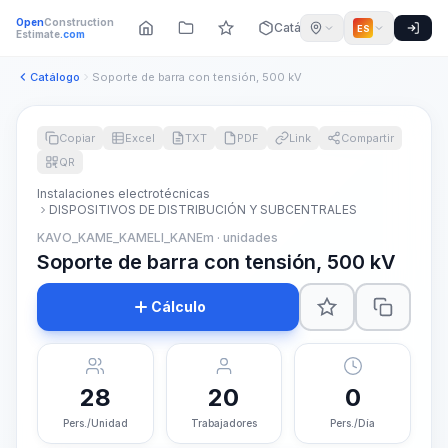
Open
Construction
Catálogo
ES
Estimate
.com
Catálogo
Soporte de barra con tensión, 500 kV
Copiar
Excel
TXT
PDF
Link
Compartir
QR
Instalaciones electrotécnicas
DISPOSITIVOS DE DISTRIBUCIÓN Y SUBCENTRALES
KAVO_KAME_KAMELI_KANEm · unidades
Soporte de barra con tensión, 500 kV
Cálculo
28
20
0
Pers./Unidad
Trabajadores
Pers./Día