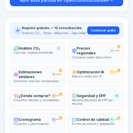
Abrir esta partida en OpenConstructionERP
Registro gratuito — 15 consultas/día
Comenzar gratis
Análisis CO₂ · Pasos · Máquinas · Seguridad
Análisis CO₂
Precios
KI
KI
PRO
Calcular impacto ambiental
regionales
Comparar poder adquisitivo
Estimaciones
Optimización IA
KI
PRO
KI
PRO
similares
Reducir costos con IA
Encontrar cálculos comparables
¿Dónde comprar?
Seguridad y EPP
KI
PRO
KI
Encontrar tiendas y proveedores
Recomendaciones de EPP por
recurso
Cronograma
Control de calidad
KI
PRO
KI
PRO
Duración y planificación
Puntos de control y aceptación