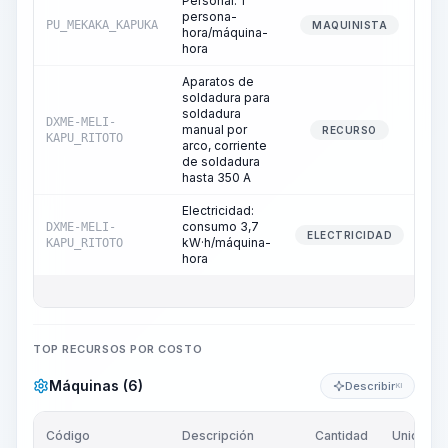
Personal: 1
persona-
PU_MEKAKA_KAPUKA
MAQUINISTA
hora/máquina-
hora
Aparatos de
soldadura para
soldadura
DXME-MELI-
manual por
RECURSO
KAPU_RITOTO
arco, corriente
de soldadura
hasta 350 A
Electricidad:
consumo 3,7
DXME-MELI-
ELECTRICIDAD
kW·h/máquina-
KAPU_RITOTO
hora
TOP RECURSOS POR COSTO
Máquinas (6)
Describir
KI
Código
Descripción
Cantidad
Unidad