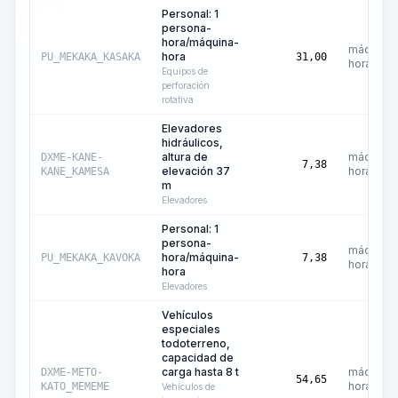
Personal: 1
persona-
hora/máquina-
máquina-
hora
PU_MEKAKA_KASAKA
31,00
hora
Equipos de
perforación
rotativa
Elevadores
hidráulicos,
altura de
máquina-
DXME-KANE-
7,38
elevación 37
hora
KANE_KAMESA
m
Elevadores
Personal: 1
persona-
máquina-
hora/máquina-
PU_MEKAKA_KAVOKA
7,38
hora
hora
Elevadores
Vehículos
especiales
todoterreno,
capacidad de
carga hasta 8 t
máquina-
DXME-METO-
54,65
hora
KATO_MEMEME
Vehículos de