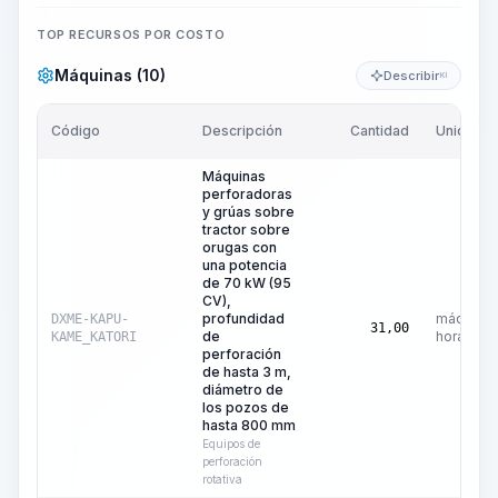
TOP RECURSOS POR COSTO
Máquinas (10)
Describir
KI
Código
Descripción
Cantidad
Unidad
Máquinas
perforadoras
y grúas sobre
tractor sobre
orugas con
una potencia
de 70 kW (95
CV),
profundidad
máquina-
DXME-KAPU-
31,00
de
hora
KAME_KATORI
perforación
de hasta 3 m,
diámetro de
los pozos de
hasta 800 mm
Equipos de
perforación
rotativa