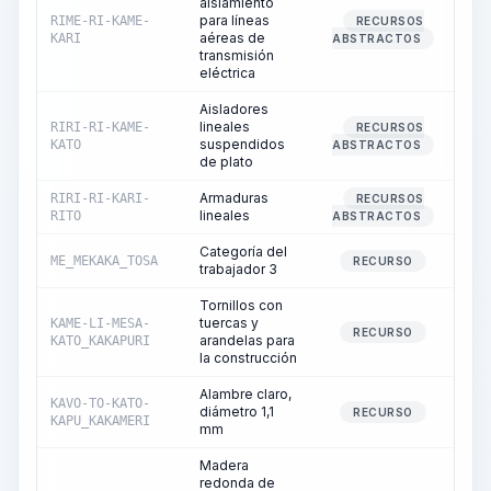
aislamiento
para líneas
RIME-RI-KAME-
RECURSOS
aéreas de
KARI
ABSTRACTOS
transmisión
eléctrica
Aisladores
lineales
RIRI-RI-KAME-
RECURSOS
suspendidos
KATO
ABSTRACTOS
de plato
Armaduras
RIRI-RI-KARI-
RECURSOS
lineales
RITO
ABSTRACTOS
Categoría del
ME_MEKAKA_TOSA
5
RECURSO
trabajador 3
Tornillos con
tuercas y
KAME-LI-MESA-
RECURSO
arandelas para
KATO_KAKAPURI
la construcción
Alambre claro,
KAVO-TO-KATO-
diámetro 1,1
RECURSO
KAPU_KAKAMERI
mm
Madera
redonda de