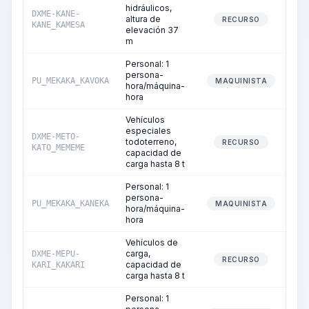
hidráulicos,
DXME-KANE-
altura de
RECURSO
KANE_KAMESA
elevación 37
m
Personal: 1
persona-
PU_MEKAKA_KAVOKA
MAQUINISTA
hora/máquina-
hora
Vehículos
especiales
DXME-METO-
todoterreno,
RECURSO
KATO_MEMEME
capacidad de
carga hasta 8 t
Personal: 1
persona-
PU_MEKAKA_KANEKA
MAQUINISTA
hora/máquina-
hora
Vehículos de
carga,
DXME-MEPU-
RECURSO
capacidad de
KARI_KAKARI
carga hasta 8 t
Personal: 1