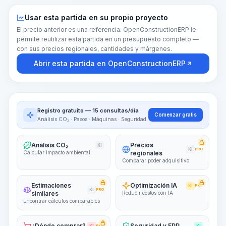
Usar esta partida en su propio proyecto
El precio anterior es una referencia. OpenConstructionERP le
permite reutilizar esta partida en un presupuesto completo —
con sus precios regionales, cantidades y márgenes.
Abrir esta partida en OpenConstructionERP
Registro gratuito — 15 consultas/día
Comenzar gratis
Análisis CO₂ · Pasos · Máquinas · Seguridad
Análisis CO₂
Precios
KI
KI
PRO
Calcular impacto ambiental
regionales
Comparar poder adquisitivo
Estimaciones
Optimización IA
KI
PRO
KI
PRO
similares
Reducir costos con IA
Encontrar cálculos comparables
¿Dónde comprar?
Seguridad y EPP
PRO