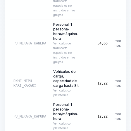
transporte
especiales no
incluidos en los
grupos
Personal: 1
persona-
hora/máquina-
hora
máquina-
PU_MEKAKA_KANEKA
54,65
Vehículos de
hora
transporte
especiales no
incluidos en los
grupos
Vehículos de
carga,
capacidad de
máquina-
DXME-MEPU-
12,22
carga hasta 8 t
hora
KARI_KAKARI
Vehículos con
plataforma
Personal: 1
persona-
hora/máquina-
máquina-
PU_MEKAKA_KAPUKA
12,22
hora
hora
Vehículos con
plataforma