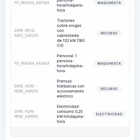
persona-
PU_MEKAKA_KAPUKA
MAQUINISTA
hora/máquina-
hora
Tractores
sobre orugas
con
DXME-MESA-
RECURSO
cabrestante
KARI_KARIDX
de 132 kW (180
CV)
Personal: 1
persona-
PU_MEKAKA_KASAKA
MAQUINISTA
hora/máquina-
hora
Prensas
hidráulicas con
DXME-RIME-
RECURSO
accionamiento
MENE_KAMERI
eléctrico
Electricidad:
consumo 0,25
DXME-RIME-
ELECTRICIDAD
kW·h/máquina-
MENE_KAMERI
hora