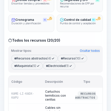
KI
KI
Encontrar tiendas y proveedores
Recomendaciones de EPP por
recurso
Cronograma
Control de calidad
KI
PRO
KI
PRO
Duración y planificación
Puntos de control y aceptación
Todos los recursos (20/20)
Mostrar tipos:
Ocultar todos
Recursos abstractos
(4)
Recurso
(10)
Maquinista
(5)
Electricidad
(1)
Código
Descripción
Tipo
Can
Cartuchos
KAME-LI-KADX-
RECURSOS
termíticos con
KAPU
ABSTRACTOS
cerillas
Cables sin