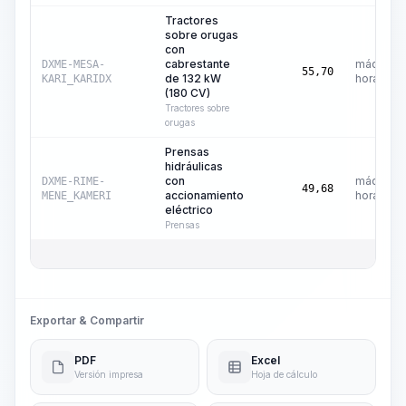
Tractores
sobre orugas
con
cabrestante
máquina-
DXME-MESA-
55,70
de 132 kW
hora
KARI_KARIDX
(180 CV)
Tractores sobre
orugas
Prensas
hidráulicas
con
máquina-
DXME-RIME-
49,68
accionamiento
hora
MENE_KAMERI
eléctrico
Prensas
Exportar & Compartir
PDF
Excel
Versión impresa
Hoja de cálculo