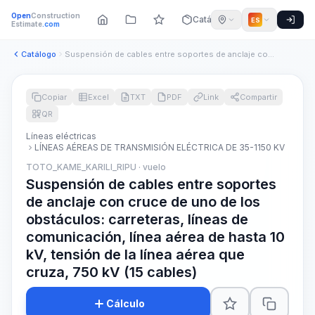
Open
Construction
Catálogo
ES
Estimate
.com
Catálogo
Suspensión de cables entre soportes de anclaje con cruce de ...
Copiar
Excel
TXT
PDF
Link
Compartir
QR
Líneas eléctricas
LÍNEAS AÉREAS DE TRANSMISIÓN ELÉCTRICA DE 35-1150 KV
TOTO_KAME_KARILI_RIPU · vuelo
Suspensión de cables entre soportes
de anclaje con cruce de uno de los
obstáculos: carreteras, líneas de
comunicación, línea aérea de hasta 10
kV, tensión de la línea aérea que
cruza, 750 kV (15 cables)
Cálculo