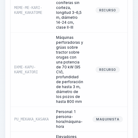
coníferas sin
corteza,
MEME-ME-KARI-
RECURSO
longitud 3-6,5
KAME_KAKATOME
m, diámetro
14-24 cm,
clase II-III
Máquinas
perforadoras y
grúas sobre
tractor sobre
orugas con
una potencia
de 70 kW (95
DXME-KAPU-
RECURSO
CV),
KAME_KATORI
profundidad
de perforación
de hasta 3 m,
diámetro de
los pozos de
hasta 800 mm
Personal: 1
persona-
PU_MEKAKA_KASAKA
MAQUINISTA
hora/máquina-
hora
Elevadores