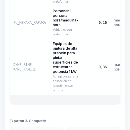
plataforma
Personal: 1
persona-
hora/máquina-
máquina-
PU_MEKAKA_KAPUKA
0,16
hora
hora
Vehículos con
plataforma
Equipos de
pintura de alta
presión para
pintar
superficies de
máquina-
DXME-RIME-
estructuras,
0,36
hora
KAME_KAMERI
potencia 1 kW
Agregados para la
aplicación de
revestimientos,
pintura
Exportar & Compartir