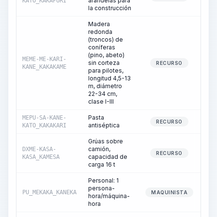
arandelas para
KATO_KAKAPURI
la construcción
Madera
redonda
(troncos) de
coníferas
(pino, abeto)
MEME-ME-KARI-
sin corteza
RECURSO
KANE_KAKAKAME
para pilotes,
longitud 4,5-13
m, diámetro
22-34 cm,
clase I-III
Pasta
MEPU-SA-KANE-
RECURSO
antiséptica
KATO_KAKAKARI
Grúas sobre
camión,
DXME-KASA-
RECURSO
capacidad de
KASA_KAMESA
carga 16 t
Personal: 1
persona-
PU_MEKAKA_KANEKA
MAQUINISTA
hora/máquina-
hora