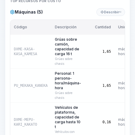
TOP RECURSOS POR COSTO
Máquinas (5)
Describir
KI
Código
Descripción
Cantidad
Unidad
Grúas sobre
camión,
capacidad de
máquina-
DXME-KASA-
1,65
carga 16 t
hora
KASA_KAMESA
Grúas sobre
chasis
Personal: 1
persona-
hora/máquina-
máquina-
PU_MEKAKA_KANEKA
1,65
hora
hora
Grúas sobre
chasis
Vehículos de
plataforma,
capacidad de
máquina-
DXME-MEPU-
carga hasta 10
0,16
hora
KARI_KAKATO
t
Vehículos con