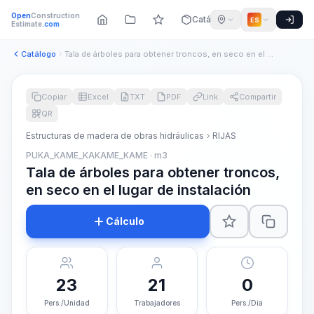
Open
Construction
Catálogo
ES
Estimate
.com
Catálogo
Tala de árboles para obtener troncos, en seco en el lugar de...
Copiar
Excel
TXT
PDF
Link
Compartir
QR
Estructuras de madera de obras hidráulicas
RIJAS
PUKA_KAME_KAKAME_KAME · m3
Tala de árboles para obtener troncos,
en seco en el lugar de instalación
Cálculo
23
21
0
Pers./Unidad
Trabajadores
Pers./Día