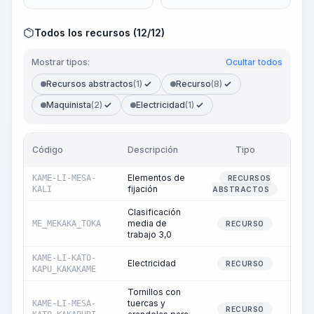
Todos los recursos (12/12)
Mostrar tipos:
Ocultar todos
Recursos abstractos
(1)
Recurso
(8)
Maquinista
(2)
Electricidad
(1)
Código
Descripción
Tipo
Can
Elementos de
KAME-LI-MESA-
RECURSOS
fijación
KALI
ABSTRACTOS
Clasificación
media de
ME_MEKAKA_TOKA
RECURSO
trabajo 3,0
KAME-LI-KATO-
Electricidad
RECURSO
KAPU_KAKAKAME
Tornillos con
tuercas y
KAME-LI-MESA-
RECURSO