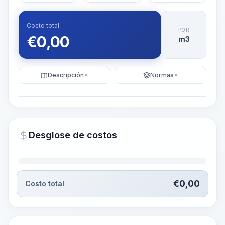
Costo total
POR
€
0,00
m3
Descripción
Normas
KI
KI
Ilustración
Generar visualización
PRO
Desglose de costos
~15-30 Sek.
€
0,00
Costo total