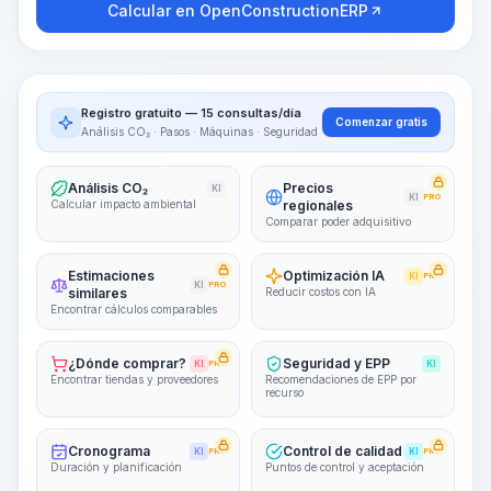
Calcular en OpenConstructionERP
Registro gratuito — 15 consultas/día
Comenzar gratis
Análisis CO₂ · Pasos · Máquinas · Seguridad
Análisis CO₂
Precios
KI
KI
PRO
Calcular impacto ambiental
regionales
Comparar poder adquisitivo
Estimaciones
Optimización IA
KI
PRO
KI
PRO
similares
Reducir costos con IA
Encontrar cálculos comparables
¿Dónde comprar?
Seguridad y EPP
KI
PRO
KI
Encontrar tiendas y proveedores
Recomendaciones de EPP por
recurso
Cronograma
Control de calidad
KI
PRO
KI
PRO
Duración y planificación
Puntos de control y aceptación