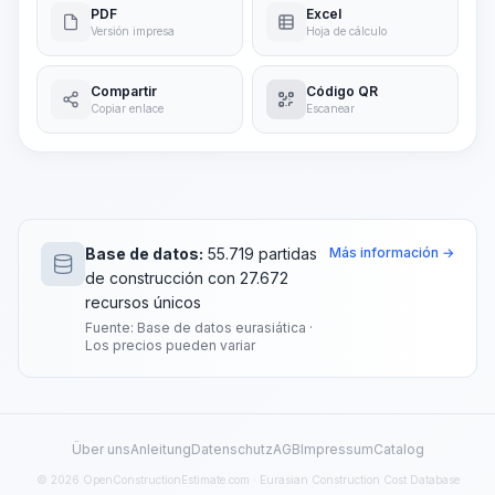
PDF
Excel
Versión impresa
Hoja de cálculo
Compartir
Código QR
Copiar enlace
Escanear
Base de datos:
55.719 partidas
Más información →
de construcción con 27.672
recursos únicos
Fuente: Base de datos eurasiática ·
Los precios pueden variar
Über uns
Anleitung
Datenschutz
AGB
Impressum
Catalog
© 2026 OpenConstructionEstimate.com · Eurasian Construction Cost Database