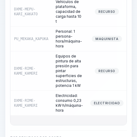
Vehículos de
plataforma,
DXME-MEPU-
capacidad de
RECURSO
KARI_KAKATO
carga hasta 10
t
Personal: 1
persona-
PU_MEKAKA_KAPUKA
MAQUINISTA
hora/máquina-
hora
Equipos de
pintura de alta
presión para
DXME-RIME-
pintar
RECURSO
KAME_KAMERI
superficies de
estructuras,
potencia 1 kW
Electricidad:
consumo 0,23
DXME-RIME-
ELECTRICIDAD
kW·h/máquina-
KAME_KAMERI
hora