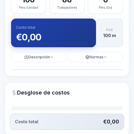
Pers./Unidad
Trabajadores
Pers./Día
Costo total
POR
€
0,00
100 m
Descripción
Normas
KI
KI
Ilustración
Generar visualización
PRO
Desglose de costos
~15-30 Sek.
€
0,00
Costo total