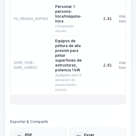
Personal: 1
persona-
hora/máquina-
máquina-
PU_MEKAKA_KAPUKA
2,61
hora
hora
Compresores
móviles
Equipos de
pintura de alta
presión para
pintar
superficies de
máquina-
DXME-RIME-
estructuras,
2,61
hora
KAME_KAMERI
potencia 1 kW
Agregados para la
aplicación de
revestimientos,
pintura
Exportar & Compartir
PDF
Excel