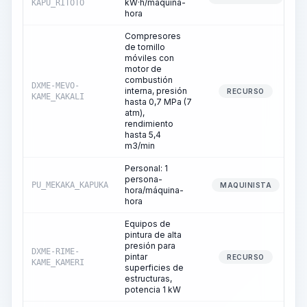
kW·h/máquina-
KAPU_RITOTO
hora
Compresores
de tornillo
móviles con
motor de
combustión
DXME-MEVO-
interna, presión
RECURSO
KAME_KAKALI
hasta 0,7 MPa (7
atm),
rendimiento
hasta 5,4
m3/min
Personal: 1
persona-
PU_MEKAKA_KAPUKA
MAQUINISTA
hora/máquina-
hora
Equipos de
pintura de alta
presión para
DXME-RIME-
pintar
RECURSO
KAME_KAMERI
superficies de
estructuras,
potencia 1 kW