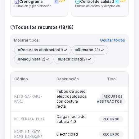
Cronograma
Control de calidad
KI
PRO
KI
PRO
Duración y planificación
Puntos de control y aceptación
Todos los recursos (18/18)
Mostrar tipos:
Ocultar todos
Recursos abstractos
(1)
Recurso
(13)
Maquinista
(2)
Electricidad
(2)
Código
Descripción
Tipo
C
Tubos de acero
electrosoldados
RITO-SA-KARI-
RECURSOS
con costura
KARI
ABSTRACTOS
recta
Carga media de
ME_MEKAKA_PUKA
RECURSO
trabajo 4,0
KAME-LI-KATO-
Electricidad
RECURSO
KAPU_KAKAKAME