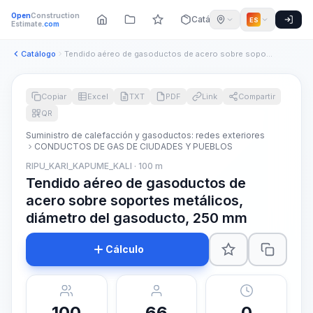
Open
Construction
Catálogo
ES
Estimate
.com
Catálogo
Tendido aéreo de gasoductos de acero sobre soportes metálico...
Copiar
Excel
TXT
PDF
Link
Compartir
QR
Suministro de calefacción y gasoductos: redes exteriores
CONDUCTOS DE GAS DE CIUDADES Y PUEBLOS
RIPU_KARI_KAPUME_KALI · 100 m
Tendido aéreo de gasoductos de
acero sobre soportes metálicos,
diámetro del gasoducto, 250 mm
Cálculo
100
66
0