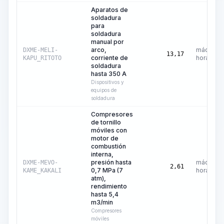
Aparatos de
soldadura
para
soldadura
manual por
arco,
máquina-
DXME-MELI-
13,17
corriente de
hora
KAPU_RITOTO
soldadura
hasta 350 A
Dispositivos y
equipos de
soldadura
Compresores
de tornillo
móviles con
motor de
combustión
interna,
presión hasta
máquina-
DXME-MEVO-
2,61
0,7 MPa (7
hora
KAME_KAKALI
atm),
rendimiento
hasta 5,4
m3/min
Compresores
móviles