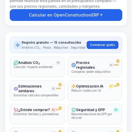
permite reutilizar esta partida en un presupuesto completo —
con sus precios regionales, cantidades y márgenes.
Calcular en OpenConstructionERP
Registro gratuito — 15 consultas/día
Comenzar gratis
Análisis CO₂ · Pasos · Máquinas · Seguridad
Análisis CO₂
Precios
KI
KI
PRO
Calcular impacto ambiental
regionales
Comparar poder adquisitivo
Estimaciones
Optimización IA
KI
PRO
KI
PRO
similares
Reducir costos con IA
Encontrar cálculos comparables
¿Dónde comprar?
Seguridad y EPP
KI
PRO
KI
Encontrar tiendas y proveedores
Recomendaciones de EPP por
recurso