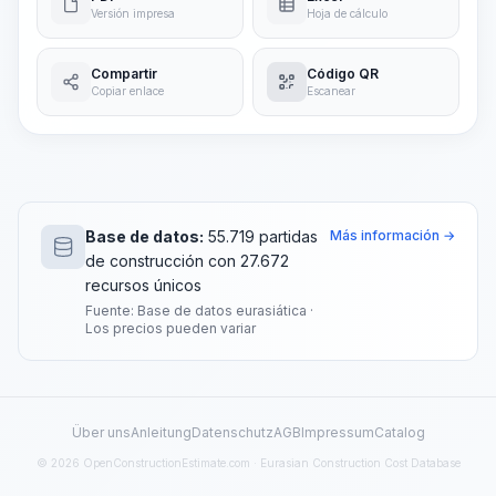
Versión impresa
Hoja de cálculo
Compartir
Código QR
Copiar enlace
Escanear
Base de datos:
55.719 partidas
Más información →
de construcción con 27.672
recursos únicos
Fuente: Base de datos eurasiática ·
Los precios pueden variar
Über uns
Anleitung
Datenschutz
AGB
Impressum
Catalog
© 2026 OpenConstructionEstimate.com · Eurasian Construction Cost Database