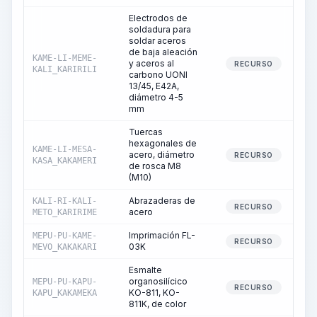
Electrodos de
soldadura para
soldar aceros
de baja aleación
KAME-LI-MEME-
y aceros al
RECURSO
KALI_KARIRILI
carbono UONI
13/45, E42A,
diámetro 4-5
mm
Tuercas
hexagonales de
KAME-LI-MESA-
acero, diámetro
RECURSO
KASA_KAKAMERI
de rosca M8
(M10)
Abrazaderas de
KALI-RI-KALI-
RECURSO
acero
METO_KARIRIME
Imprimación FL-
MEPU-PU-KAME-
RECURSO
03K
MEVO_KAKAKARI
Esmalte
organosilícico
MEPU-PU-KAPU-
RECURSO
KO-811, KO-
KAPU_KAKAMEKA
811K, de color