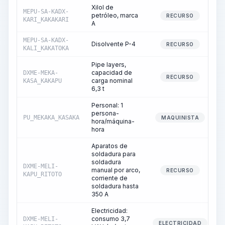
Xilol de
MEPU-SA-KADX-
petróleo, marca
RECURSO
KARI_KAKAKARI
A
MEPU-SA-KADX-
Disolvente P-4
RECURSO
KALI_KAKATOKA
Pipe layers,
capacidad de
DXME-MEKA-
RECURSO
carga nominal
KASA_KAKAPU
6,3 t
Personal: 1
persona-
PU_MEKAKA_KASAKA
MAQUINISTA
hora/máquina-
hora
Aparatos de
soldadura para
soldadura
DXME-MELI-
manual por arco,
RECURSO
KAPU_RITOTO
corriente de
soldadura hasta
350 A
Electricidad:
consumo 3,7
DXME-MELI-
ELECTRICIDAD