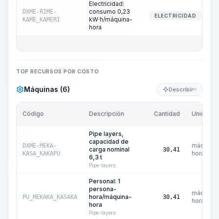
Electricidad:
consumo 0,23
DXME-RIME-
ELECTRICIDAD
kW·h/máquina-
KAME_KAMERI
hora
TOP RECURSOS POR COSTO
Máquinas (6)
Describir
KI
Código
Descripción
Cantidad
Unidad
Pipe layers,
capacidad de
máquina-
DXME-MEKA-
carga nominal
30,41
hora
KASA_KAKAPU
6,3 t
Pipe-layers
Personal: 1
persona-
máquina-
hora/máquina-
PU_MEKAKA_KASAKA
30,41
hora
hora
Pipe-layers