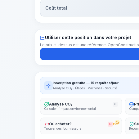
Coût total
Utiliser cette position dans votre projet
Le prix ci-dessus est une référence. OpenConstructio
Inscription gratuite — 15 requêtes/jour
Analyse CO₂ · Étapes · Machines · Sécurité
Analyse CO₂
Pr
KI
Calculer l’impact environnemental
Compar
Où acheter?
Sé
KI
PRO
Trouver des fournisseurs
Recomm