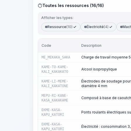
Toutes les ressources (16/16)
Afficher les types:
Ressource
(10)
Électricité
(4)
Mach
Code
Description
Charge de travail moyenne 5
ME_MEKAKA_SAKA
KAME-TO-KAME-
Alcool isopropylique
KALI_KAKAKATO
Électrodes de soudage pour 
KAME-LI-MEME-
diamètre 4 mm
KALI_KAKATONE
MEPU-RI-KANE-
Composé à base de caoutch
KASA_KAKAKAME
DXME-KASA-
Ponts roulants électriques s
KAPU_KATORI
DXME-KASA-
Électricité : consommation 
KAPU_KATORI