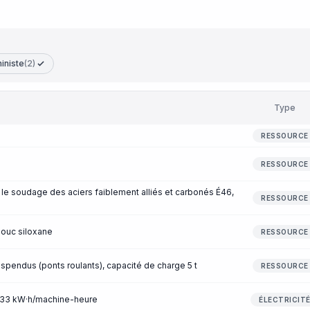
iniste
(2)
Type
RESSOURCE
RESSOURCE
le soudage des aciers faiblement alliés et carbonés É46,
RESSOURCE
ouc siloxane
RESSOURCE
uspendus (ponts roulants), capacité de charge 5 t
RESSOURCE
3,33 kW·h/machine-heure
ÉLECTRICIT