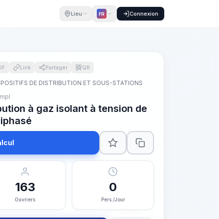
Lieu
Connexion
FR
DF
Link
Partager
QR
SPOSITIFS DE DISTRIBUTION ET SOUS-STATIONS
mpl
bution à gaz isolant à tension de
riphasé
lcul
163
0
Ouvriers
Pers./Jour