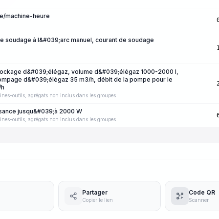
re/machine-heure
le soudage à l&#039;arc manuel, courant de soudage
 stockage d&#039;élégaz, volume d&#039;élégaz 1000-2000 l,
pompage d&#039;élégaz 35 m3/h, débit de la pompe pour le
/h
ines-outils, agrégats non inclus dans les groupes
issance jusqu&#039;à 2000 W
ines-outils, agrégats non inclus dans les groupes
Partager
Code QR
Copier le lien
Scanner