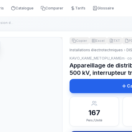
ris
Catalogue
Comparer
Tarifs
Glossaire
Appareillage de distribution à gaz isolant à tension de 500 ...
Copier
Excel
TXT
P
Installations électrotechniques
DI
KAVO_KAME_METOPU_KAMEm · co
Appareillage de distri
500 kV, interrupteur t
Ca
167
Pers./Unité