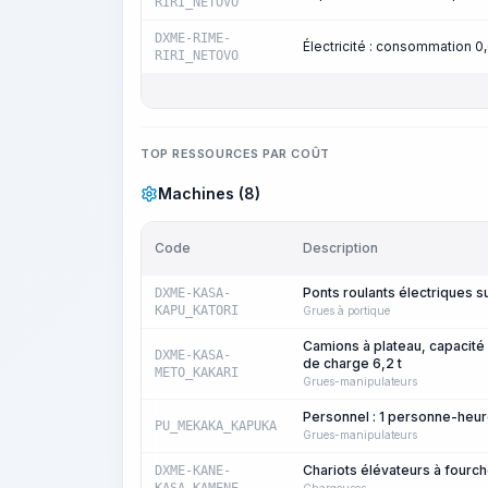
RIRI_NETOVO
DXME-RIME-
Électricité : consommation 
RIRI_NETOVO
TOP RESSOURCES PAR COÛT
Machines (8)
Code
Description
Ponts roulants électriques s
DXME-KASA-
KAPU_KATORI
Grues à portique
Camions à plateau, capacité
DXME-KASA-
de charge 6,2 t
METO_KAKARI
Grues-manipulateurs
Personnel : 1 personne-heu
PU_MEKAKA_KAPUKA
Grues-manipulateurs
Chariots élévateurs à fourch
DXME-KANE-