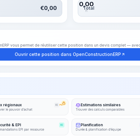
0,00
€
0,00
Total
h
nERP vous permet de réutiliser cette position dans un devis complet — avec 
Ouvrir cette position dans OpenConstructionERP
ix régionaux
Estimations similaires
KI
PRO
er le pouvoir d’achat
Trouver des calculs comparables
curité & EPI
Planification
KI
andations EPI par ressource
Durée & planification d’équipe