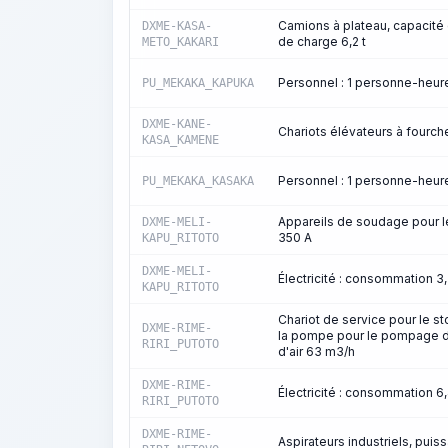
Camions à plateau, capacité 
DXME-KASA-
de charge 6,2 t
METO_KAKARI
Personnel : 1 personne-heu
PU_MEKAKA_KAPUKA
DXME-KANE-
Chariots élévateurs à fourch
KASA_KAMENE
Personnel : 1 personne-heu
PU_MEKAKA_KASAKA
Appareils de soudage pour l
DXME-MELI-
350 A
KAPU_RITOTO
DXME-MELI-
Électricité : consommation 
KAPU_RITOTO
Chariot de service pour le s
DXME-RIME-
la pompe pour le pompage d
RIRI_PUTOTO
d'air 63 m3/h
DXME-RIME-
Électricité : consommation 
RIRI_PUTOTO
DXME-RIME-
Aspirateurs industriels, pui