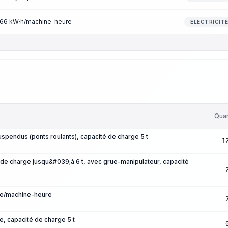
0,66 kW·h/machine-heure
ÉLECTRICIT
Quan
uspendus (ponts roulants), capacité de charge 5 t
1
 de charge jusqu&#039;à 6 t, avec grue-manipulateur, capacité
re/machine-heure
e, capacité de charge 5 t