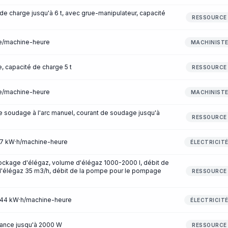
de charge jusqu'à 6 t, avec grue-manipulateur, capacité
RESSOURCE
re/machine-heure
MACHINIST
e, capacité de charge 5 t
RESSOURCE
re/machine-heure
MACHINIST
e soudage à l'arc manuel, courant de soudage jusqu'à
RESSOURCE
3,7 kW·h/machine-heure
ÉLECTRICIT
tockage d'élégaz, volume d'élégaz 1000-2000 l, débit de
'élégaz 35 m3/h, débit de la pompe pour le pompage
RESSOURCE
6,44 kW·h/machine-heure
ÉLECTRICIT
ssance jusqu'à 2000 W
RESSOURCE