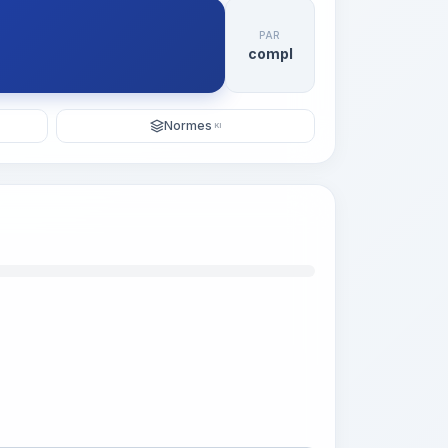
PAR
compl
Normes
KI