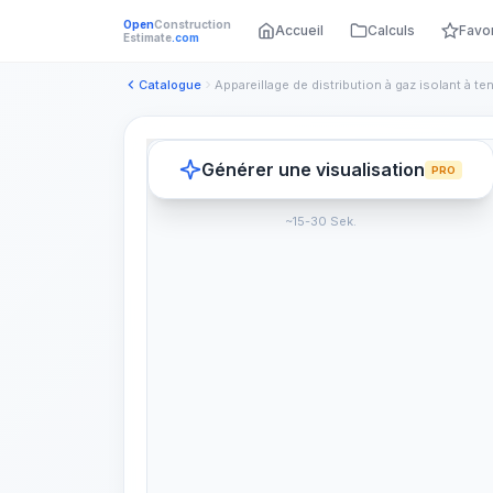
Open
Construction
Accueil
Calculs
Favo
Estimate
.com
Catalogue
Générer une visualisation
PRO
~15-30 Sek.