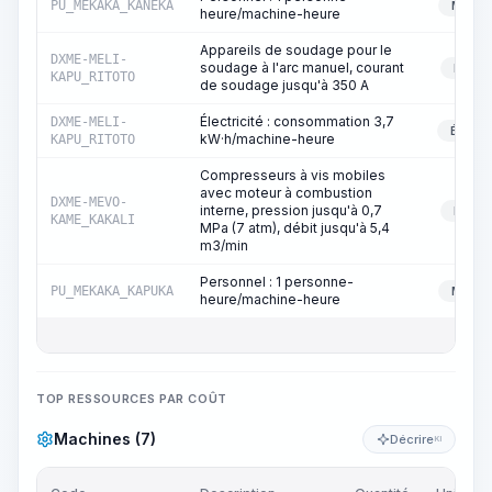
PU_MEKAKA_KANEKA
MACHI
heure/machine-heure
Appareils de soudage pour le
DXME-MELI-
soudage à l'arc manuel, courant
RESS
KAPU_RITOTO
de soudage jusqu'à 350 A
Électricité : consommation 3,7
DXME-MELI-
ÉLECT
kW·h/machine-heure
KAPU_RITOTO
Compresseurs à vis mobiles
avec moteur à combustion
DXME-MEVO-
interne, pression jusqu'à 0,7
RESS
KAME_KAKALI
MPa (7 atm), débit jusqu'à 5,4
m3/min
Personnel : 1 personne-
PU_MEKAKA_KAPUKA
MACHI
heure/machine-heure
TOP RESSOURCES PAR COÛT
Machines (7)
Décrire
KI