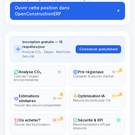
Ouvrir cette position dans
OpenConstructionERP
Inscription gratuite — 15
requêtes/jour
Commencer gratuitement
Analyse CO₂ · Étapes · Machines ·
Sécurité
Analyse CO₂
Prix régionaux
KI
KI
PRO
Calculer l’impact
Comparer le pouvoir d’achat
environnemental
Estimations
Optimisation IA
KI
PRO
KI
PRO
similaires
Réduire les coûts avec l’IA
Trouver des calculs comparables
Où acheter?
Sécurité & EPI
KI
PRO
KI
Trouver des fournisseurs
Recommandations EPI par
ressource