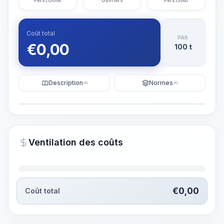
Pers./Unité
Ouvriers
Pers./Jour
Coût total
PAR
€
0,00
100 t
Description
Normes
KI
KI
Illustration
Générer une visualisation
PRO
Ventilation des coûts
~15-30 Sek.
€
0,00
Coût total