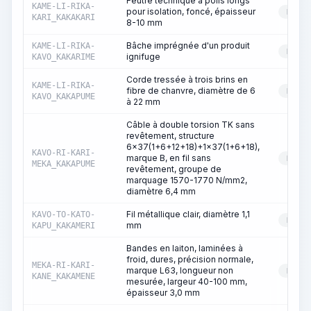
Feutre technique à poils longs
KAME-LI-RIKA-
pour isolation, foncé, épaisseur
RESS
KARI_KAKAKARI
8-10 mm
Bâche imprégnée d'un produit
KAME-LI-RIKA-
RESS
ignifuge
KAVO_KAKARIME
Corde tressée à trois brins en
KAME-LI-RIKA-
fibre de chanvre, diamètre de 6
RESS
KAVO_KAKAPUME
à 22 mm
Câble à double torsion TK sans
revêtement, structure
6x37(1+6+12+18)+1x37(1+6+18),
KAVO-RI-KARI-
marque B, en fil sans
RESS
MEKA_KAKAPUME
revêtement, groupe de
marquage 1570-1770 N/mm2,
diamètre 6,4 mm
Fil métallique clair, diamètre 1,1
KAVO-TO-KATO-
RESS
mm
KAPU_KAKAMERI
Bandes en laiton, laminées à
froid, dures, précision normale,
MEKA-RI-KARI-
marque L63, longueur non
RESS
KANE_KAKAMENE
mesurée, largeur 40-100 mm,
épaisseur 3,0 mm