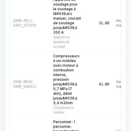
soudage pour
le soudage à
l&#039;arc
manuel, courant
Heures
DXME-MELI-
de soudage
31,00
machine
KAPU_RITOTO
jusqu&#039;à
350 A
Appareils et
agrégats de
soudage
Compresseurs
à vis mobiles
avec moteur à
combustion
interne,
pression
Heures
DXME-MEVO-
jusqu&#039;à
41,00
machine
KAME_KAKALI
0,7 MPa (7
atm), débit
jusqu&#039;à
5,4 m3/min
Compresseurs
mobiles
Personnel : 1
personne-