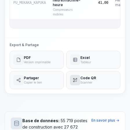
heure/machine-
Heures
PU_MEKAKA_KAPUKA
41,00
heure
machine
Compresseurs
mobiles
Export & Partage
PDF
Excel
Version imprimable
Tableur
Partager
Code QR
Copier le lien
Scanner
Base de données:
55 719 postes
En savoir plus →
de construction avec 27 672