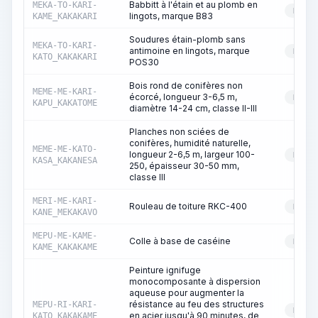
Babbitt à l'étain et au plomb en
MEKA-TO-KARI-
RESS
lingots, marque B83
KAME_KAKAKARI
Soudures étain-plomb sans
MEKA-TO-KARI-
antimoine en lingots, marque
RESS
KATO_KAKAKARI
POS30
Bois rond de conifères non
MEME-ME-KARI-
écorcé, longueur 3-6,5 m,
RESS
KAPU_KAKATOME
diamètre 14-24 cm, classe II-III
Planches non sciées de
conifères, humidité naturelle,
MEME-ME-KATO-
longueur 2-6,5 m, largeur 100-
RESS
KASA_KAKANESA
250, épaisseur 30-50 mm,
classe III
MERI-ME-KARI-
Rouleau de toiture RKC-400
RESS
KANE_MEKAKAVO
MEPU-ME-KAME-
Colle à base de caséine
RESS
KAME_KAKAKAME
Peinture ignifuge
monocomposante à dispersion
aqueuse pour augmenter la
résistance au feu des structures
MEPU-RI-KARI-
RESS
en acier jusqu'à 90 minutes, de
KATO_KAKAKAME