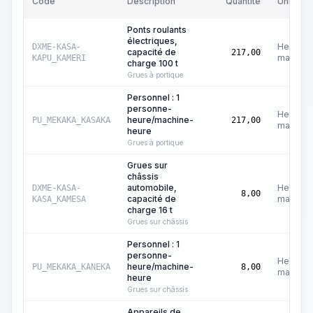
Code
Description
Quantité
Unité
Ponts roulants
électriques,
Heures
DXME-KASA-
capacité de
217,00
machine
KAPU_KAMERI
charge 100 t
Grues à portique
Personnel : 1
personne-
Heures
heure/machine-
PU_MEKAKA_KASAKA
217,00
machine
heure
Grues à portique
Grues sur
châssis
automobile,
Heures
DXME-KASA-
8,00
capacité de
machine
KASA_KAMESA
charge 16 t
Grues sur châssis
Personnel : 1
personne-
Heures
heure/machine-
PU_MEKAKA_KANEKA
8,00
machine
heure
Grues sur châssis
Appareils de