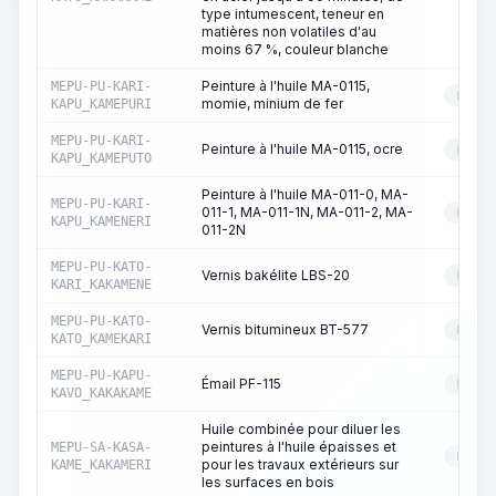
type intumescent, teneur en
matières non volatiles d'au
moins 67 %, couleur blanche
Peinture à l'huile MA-0115,
MEPU-PU-KARI-
RESS
momie, minium de fer
KAPU_KAMEPURI
MEPU-PU-KARI-
Peinture à l'huile MA-0115, ocre
RESS
KAPU_KAMEPUTO
Peinture à l'huile MA-011-0, MA-
MEPU-PU-KARI-
011-1, MA-011-1N, MA-011-2, MA-
RESS
KAPU_KAMENERI
011-2N
MEPU-PU-KATO-
Vernis bakélite LBS-20
RESS
KARI_KAKAMENE
MEPU-PU-KATO-
Vernis bitumineux BT-577
RESS
KATO_KAMEKARI
MEPU-PU-KAPU-
Émail PF-115
RESS
KAVO_KAKAKAME
Huile combinée pour diluer les
peintures à l'huile épaisses et
MEPU-SA-KASA-
RESS
pour les travaux extérieurs sur
KAME_KAKAMERI
les surfaces en bois