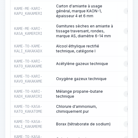
Carton d'amiante à usage
KAME-ME-KARI-
général, marque KAON-1,
RESS
KAPU_KAKAMERI
épaisseur 4 et 6 mm
Garnitures sèches en amiante à
KAME-ME-KARI-
tissage traversant, rondes,
RESS
KASA_KAMERIRI
marque AS, diamètre 6-14 mm
Alcool éthylique rectifié
KAME-TO-KAME-
RESS
technique, catégorie I
KALI_KAKAKADX
KAME-TO-KARI-
Acétylène gazeux technique
RESS
KATO_KAKAKAME
KAME-TO-KARI-
Oxygène gazeux technique
RESS
KAVO_KAKAKAME
Mélange propane-butane
KAME-TO-KARI-
RESS
technique
KADX_KAKARIRI
Chlorure d'ammonium,
KAME-TO-KASA-
RESS
chimiquement pur
KATO_KAKATOME
KAME-TO-KASA-
Borax (tétraborate de sodium)
RESS
KALI_KAKAMEME
KAME-TO-KASA-