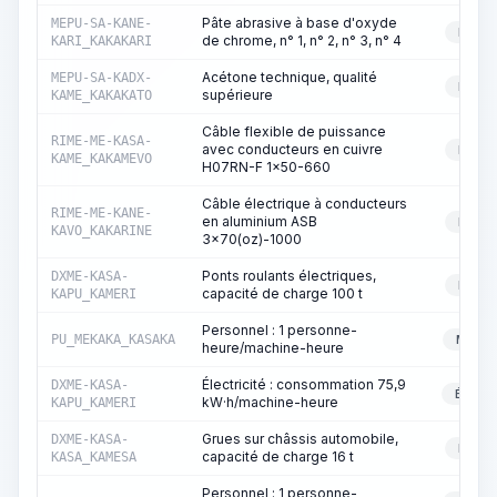
Pâte abrasive à base d'oxyde
MEPU-SA-KANE-
RESS
de chrome, n° 1, n° 2, n° 3, n° 4
KARI_KAKAKARI
Acétone technique, qualité
MEPU-SA-KADX-
RESS
supérieure
KAME_KAKAKATO
Câble flexible de puissance
RIME-ME-KASA-
avec conducteurs en cuivre
RESS
KAME_KAKAMEVO
H07RN-F 1x50-660
Câble électrique à conducteurs
RIME-ME-KANE-
en aluminium ASB
RESS
KAVO_KAKARINE
3x70(oz)-1000
Ponts roulants électriques,
DXME-KASA-
RESS
capacité de charge 100 t
KAPU_KAMERI
Personnel : 1 personne-
PU_MEKAKA_KASAKA
MACHI
heure/machine-heure
Électricité : consommation 75,9
DXME-KASA-
ÉLECT
kW·h/machine-heure
KAPU_KAMERI
Grues sur châssis automobile,
DXME-KASA-
RESS
capacité de charge 16 t
KASA_KAMESA
Personnel : 1 personne-