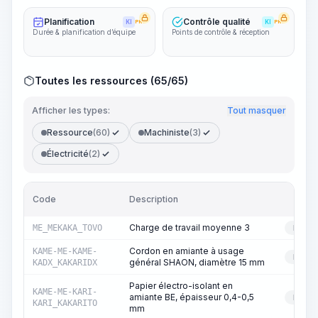
Planification
Contrôle qualité
KI
PRO
KI
PRO
Durée & planification d’équipe
Points de contrôle & réception
Toutes les ressources (65/65)
Afficher les types:
Tout masquer
Ressource
(60)
Machiniste
(3)
Électricité
(2)
Code
Description
Ty
Charge de travail moyenne 3
ME_MEKAKA_TOVO
RESS
Cordon en amiante à usage
KAME-ME-KAME-
RESS
général SHAON, diamètre 15 mm
KADX_KAKARIDX
Papier électro-isolant en
KAME-ME-KARI-
amiante BE, épaisseur 0,4-0,5
RESS
KARI_KAKARITO
mm