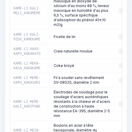
massique en dioxyde de
silicium d'au moins 88 %, teneur
KAME-LI-KALI-
massique en humidité d'au plus
RESS
MELI_KAKAMEME
6,5 %, surface spécifique
d'adsorption du phénol 40±10
m2/g
KAME-LI-KALI-
Ficelle de lin
RESS
RIDX_KAMEKAME
KAME-LI-KAVO-
Craie naturelle moulue
RESS
KAPU_KAKAKATO
KAME-LI-MEKA-
Coke broyé
RESS
KASA_KAKAKAME
Fil à souder sans revêtement
KAME-LI-MEME-
RESS
SV-08G2S, diamètre 2 mm
KAPU_KAKASARI
Électrodes de soudage pour le
soudage d'aciers austénitiques
résistants à la chaleur et d'aciers
KAME-LI-MEME-
RESS
de construction à haute
KALI_KARIPUNE
résistance EA-395, diamètre 2-5
mm
Boulons en acier à tête
hexagonale, diamètre du
KAME-LI-MESA-