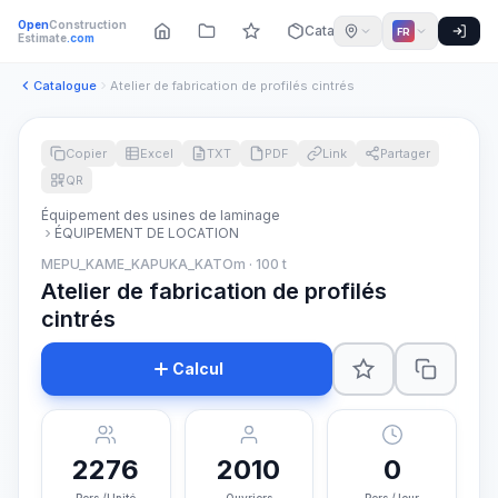
Open
Construction
Catalogue
FR
Estimate
.com
Catalogue
Atelier de fabrication de profilés cintrés
Copier
Excel
TXT
PDF
Link
Partager
QR
Équipement des usines de laminage
ÉQUIPEMENT DE LOCATION
MEPU_KAME_KAPUKA_KATOm · 100 t
Atelier de fabrication de profilés
cintrés
Calcul
2276
2010
0