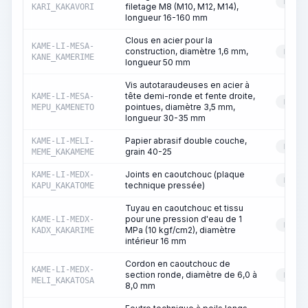
RESS
filetage M8 (M10, M12, M14),
KARI_KAKAVORI
longueur 16-160 mm
Clous en acier pour la
KAME-LI-MESA-
construction, diamètre 1,6 mm,
RESS
KANE_KAMERIME
longueur 50 mm
Vis autotaraudeuses en acier à
tête demi-ronde et fente droite,
KAME-LI-MESA-
RESS
pointues, diamètre 3,5 mm,
MEPU_KAMENETO
longueur 30-35 mm
Papier abrasif double couche,
KAME-LI-MELI-
RESS
grain 40-25
MEME_KAKAMEME
Joints en caoutchouc (plaque
KAME-LI-MEDX-
RESS
technique pressée)
KAPU_KAKATOME
Tuyau en caoutchouc et tissu
pour une pression d'eau de 1
KAME-LI-MEDX-
RESS
MPa (10 kgf/cm2), diamètre
KADX_KAKARIME
intérieur 16 mm
Cordon en caoutchouc de
KAME-LI-MEDX-
section ronde, diamètre de 6,0 à
RESS
MELI_KAKATOSA
8,0 mm