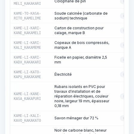
Colophane de pin
RESS
MELI_KAKAKARI
Soude calcinée (carbonate de
KAME-TO-KASA-
RESS
sodium) technique
RITO_KAMELIME
Carton de construction pour
KAME-LI-KARI-
RESS
calage, marque B
KANE_KAKAMELI
Copeaux de bois compressés,
KAME-LI-KARI-
RESS
marque A
KALI_KAKAMEME
Ficelle en papier, diamètre 2,5
KAME-LI-KARI-
RESS
mm
KADX_KAKAKARI
KAME-LI-KATO-
Électricité
RESS
KAPU_KAKAKAME
Rubans isolants en PVC pour
travaux d'installation et de
KAME-LI-KANE-
réparation électriques, couleur
RESS
KASA_KAKAPURI
noire, largeur 19 mm, épaisseur
0,18 mm
KAME-LI-KALI-
Savon ménager dur 72 %
RESS
KAVO_KAKAKATO
Noir de carbone blanc, teneur