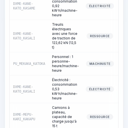
consommation
DXME-KANE-
0,92
ÉLECTRICITÉ
KATO_KASAME
kW·h/machine-
heure
Treuils
électriques
avec une force
DXME-KANE-
1
RESSOURCE
de traction de
KATO_KASALI
122,62 kN (12,5
t)
Personnel : 1
personne-
PU_MEKAKA_KATOKA
1
MACHINISTE
heure/machine-
heure
Électricité :
consommation
DXME-KANE-
0,53
1
ÉLECTRICITÉ
KATO_KASALI
kW·h/machine-
heure
Camions à
plateau,
DXME-MEPU-
capacité de
RESSOURCE
KARI_KAKAPU
charge jusqu'à
15 t