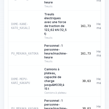
machine
heure
Treuils
Treuils
électriques
avec une force
Heures
DXME-KANE-
de traction de
161,73
machine
KATO_KASALI
122,62 kN (12,5
t)
Treuils
Personnel : 1
personne-
Heures
heure/machine-
PU_MEKAKA_KATOKA
161,73
machine
heure
Treuils
Camions à
plateau,
capacité de
Heures
DXME-MEPU-
charge
30,63
machine
KARI_KAKAPU
jusqu&#039;à
15 t
Camions à plateau
Personnel : 1
personne-
Heures
heure/machine-
PU_MEKAKA_KASAKA
30,63