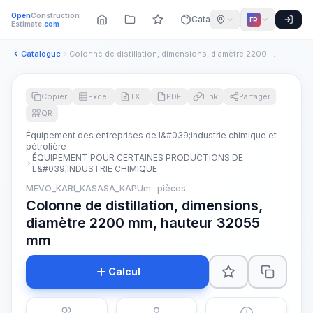
Open
Construction
Catalogue
FR
Estimate
.com
Catalogue
Colonne de distillation, dimensions, diamètre 2200 mm, haute...
Copier
Excel
TXT
PDF
Link
Partager
QR
Équipement des entreprises de l&#039;industrie chimique et
pétrolière
ÉQUIPEMENT POUR CERTAINES PRODUCTIONS DE
L&#039;INDUSTRIE CHIMIQUE
MEVO_KARI_KASASA_KAPUm · pièces
Colonne de distillation, dimensions,
diamètre 2200 mm, hauteur 32055
mm
Calcul