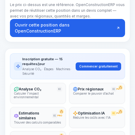
Le prix ci-dessus est une référence. OpenConstructionERP vous
permet de réutiliser cette position dans un devis complet —
avec vos prix régionaux, quantités et marges.
Ouvrir cette position dans
OpenConstructionERP
Inscription gratuite — 15
requêtes/jour
Commencer gratuitement
Analyse CO₂ · Étapes · Machines ·
Sécurité
Analyse CO₂
Prix régionaux
KI
KI
PRO
Calculer l’impact
Comparer le pouvoir d’achat
environnemental
Estimations
Optimisation IA
KI
PRO
KI
PRO
similaires
Réduire les coûts avec l’IA
Trouver des calculs comparables