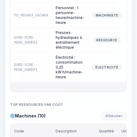
Personnel : 1
personne-
PU_MEKAKA_KASAKA
MACHINISTE
heure/machine-
heure
Presses
hydrauliques à
DXME-RIME-
RESSOURCE
entraînement
MENE_KAMERI
électrique
Électricité :
consommation
DXME-RIME-
0,25
ÉLECTRICITÉ
MENE_KAMERI
kW·h/machine-
heure
TOP RESSOURCES PAR COÛT
Machines (10)
Décrire
KI
Code
Description
Quantité
Unité