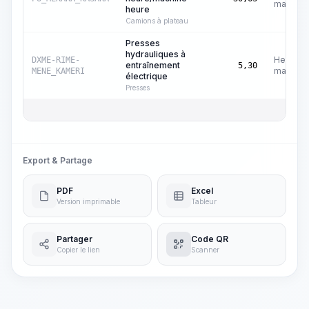
machine
heure
Camions à plateau
Presses
hydrauliques à
Heures
DXME-RIME-
entraînement
5,30
machine
MENE_KAMERI
électrique
Presses
Export & Partage
PDF
Excel
Version imprimable
Tableur
Partager
Code QR
Copier le lien
Scanner