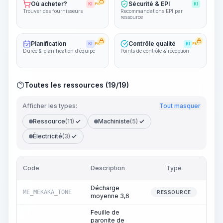
Où acheter?
Sécurité & EPI
KI
PRO
KI
Trouver des fournisseurs
Recommandations EPI par
ressource
Planification
Contrôle qualité
KI
PRO
KI
PRO
Durée & planification d’équipe
Points de contrôle & réception
Toutes les ressources (19/19)
Afficher les types:
Tout masquer
Ressource
(11)
Machiniste
(5)
Électricité
(3)
Code
Description
Type
Qua
Décharge
ME_MEKAKA_TONE
1 5
RESSOURCE
moyenne 3,6
Feuille de
paronite de