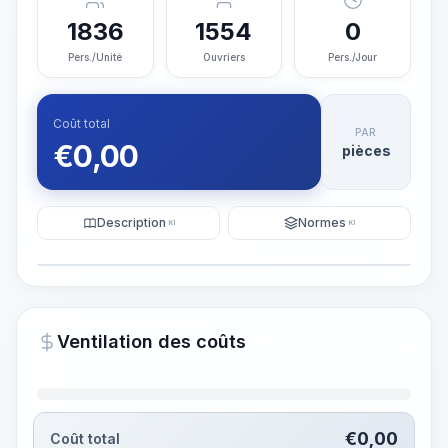
1836
1554
0
Pers./Unité
Ouvriers
Pers./Jour
Coût total
PAR
€
0,00
pièces
Description
Normes
KI
KI
Illustration
Générer une visualisation
PRO
Ventilation des coûts
~15-30 Sek.
€
0,00
Coût total