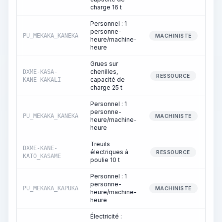
charge 16 t
Personnel : 1
personne-
PU_MEKAKA_KANEKA
MACHINISTE
heure/machine-
heure
Grues sur
chenilles,
DXME-KASA-
RESSOURCE
capacité de
KANE_KAKALI
charge 25 t
Personnel : 1
personne-
PU_MEKAKA_KANEKA
MACHINISTE
heure/machine-
heure
Treuils
DXME-KANE-
électriques à
RESSOURCE
KATO_KASAME
poulie 10 t
Personnel : 1
personne-
PU_MEKAKA_KAPUKA
MACHINISTE
heure/machine-
heure
Électricité :