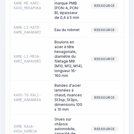
marque PMB
KAME-ME-KARI-
RESSOURCE
(PON-A, PON-
KAVO_MEKAPUKA
B), épaisseur
de 0,4 à 5 mm
KAME-LI-KATO-
Eau du robinet
RESSOURCE
KAME_KAKAKARI
Boulons en
acier à tête
hexagonale,
diamètre du
KAME-LI-MESA-
RESSOURCE
filetage M8
KARI_KAKAVORI
(M10, M12, M14),
longueur 16-
160 mm
Bandes d'acier
laminées à
chaud, nuances
KAVO-TO-KALI-
RESSOURCE
St3sp, St3ps,
KAME_KAKANEKA
dimensions 100
x 10 mm
Grues sur
châssis
DXME-KASA-
automobile,
RESSOURCE
KASA_KAMESA
capacité de