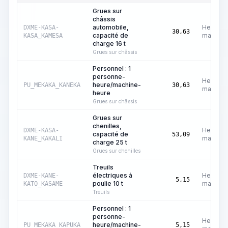
Grues sur
châssis
automobile,
Heures
DXME-KASA-
30,63
capacité de
machine
KASA_KAMESA
charge 16 t
Grues sur châssis
Personnel : 1
personne-
Heures
heure/machine-
PU_MEKAKA_KANEKA
30,63
machine
heure
Grues sur châssis
Grues sur
chenilles,
Heures
DXME-KASA-
capacité de
53,09
machine
KANE_KAKALI
charge 25 t
Grues sur chenilles
Treuils
électriques à
Heures
DXME-KANE-
5,15
poulie 10 t
machine
KATO_KASAME
Treuils
Personnel : 1
personne-
Heures
heure/machine-
PU_MEKAKA_KAPUKA
5,15