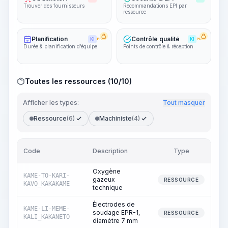
Trouver des fournisseurs
Recommandations EPI par
ressource
Planification
Contrôle qualité
KI
PRO
KI
PRO
Durée & planification d’équipe
Points de contrôle & réception
Toutes les ressources (10/10)
Afficher les types:
Tout masquer
Ressource
(6)
Machiniste
(4)
Code
Description
Type
Qua
Oxygène
KAME-TO-KARI-
gazeux
RESSOURCE
KAVO_KAKAKAME
technique
Électrodes de
KAME-LI-MEME-
soudage EPR-1,
RESSOURCE
KALI_KAKANETO
diamètre 7 mm