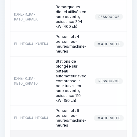
Remorqueurs
diesel utilisés en
DXME-RIKA-
rade ouverte,
RESSOURCE
KATO_KAKADX
puissance 294
kW (400 ch)
Personnel : 4
personnes-
PU_MEKAKA_KANEKA
MACHINISTE
heures/machine-
heures
Stations de
plongée sur
bateau
automoteur avec
DXME-RIKA-
compresseur
RESSOURCE
METO_KAKATO
pour travail en
rade ouverte,
puissance 110
kW (150 ch)
Personnel : 6
personnes-
PU_MEKAKA_MEKAKA
MACHINISTE
heures/machine-
heures