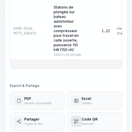
Stations de
plongée sur
bateau
automoteur
avec
Heures
DXME-RIKA-
compresseur
1,22
machine
METO_KAKATO
pour travail en
rade ouverte,
puissance 110
kW (150 ch)
Stations de plongée
Export & Partage
PDF
Excel
Version imprimable
Tableur
Partager
Code QR
Copier le lien
Scanner