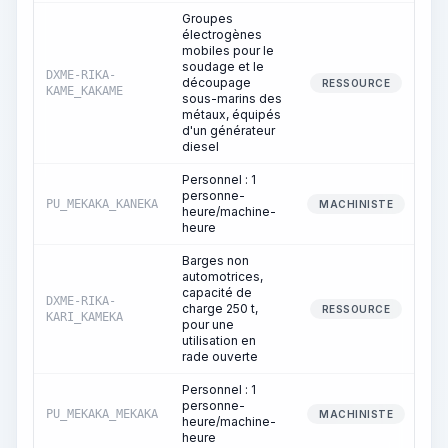
Groupes
électrogènes
mobiles pour le
soudage et le
DXME-RIKA-
découpage
RESSOURCE
KAME_KAKAME
sous-marins des
métaux, équipés
d'un générateur
diesel
Personnel : 1
personne-
PU_MEKAKA_KANEKA
MACHINISTE
heure/machine-
heure
Barges non
automotrices,
capacité de
DXME-RIKA-
charge 250 t,
RESSOURCE
KARI_KAMEKA
pour une
utilisation en
rade ouverte
Personnel : 1
personne-
PU_MEKAKA_MEKAKA
MACHINISTE
heure/machine-
heure