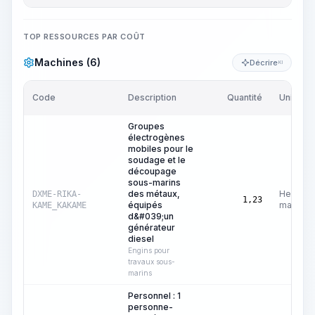
TOP RESSOURCES PAR COÛT
Machines (6)
Décrire
KI
Code
Description
Quantité
Unité
Groupes
électrogènes
mobiles pour le
soudage et le
découpage
sous-marins
des métaux,
Heures
DXME-RIKA-
1,23
équipés
machine
KAME_KAKAME
d&#039;un
générateur
diesel
Engins pour
travaux sous-
marins
Personnel : 1
personne-