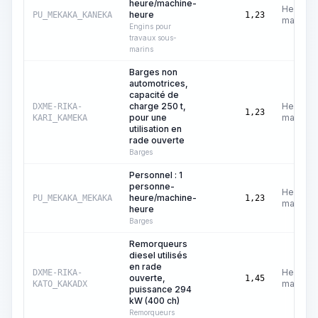
heure/machine-
Heures
heure
PU_MEKAKA_KANEKA
1,23
machine
Engins pour
travaux sous-
marins
Barges non
automotrices,
capacité de
charge 250 t,
Heures
DXME-RIKA-
1,23
pour une
machine
KARI_KAMEKA
utilisation en
rade ouverte
Barges
Personnel : 1
personne-
Heures
heure/machine-
PU_MEKAKA_MEKAKA
1,23
machine
heure
Barges
Remorqueurs
diesel utilisés
en rade
Heures
DXME-RIKA-
ouverte,
1,45
machine
KATO_KAKADX
puissance 294
kW (400 ch)
Remorqueurs