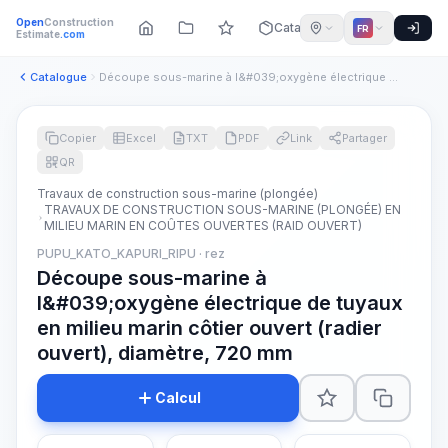
Open
Construction
Catalogue
FR
Estimate
.com
Catalogue
Découpe sous-marine à l&#039;oxygène électrique de tuyaux en...
Copier
Excel
TXT
PDF
Link
Partager
QR
Travaux de construction sous-marine (plongée)
TRAVAUX DE CONSTRUCTION SOUS-MARINE (PLONGÉE) EN
MILIEU MARIN EN COÛTES OUVERTES (RAID OUVERT)
PUPU_KATO_KAPURI_RIPU · rez
Découpe sous-marine à
l&#039;oxygène électrique de tuyaux
en milieu marin côtier ouvert (radier
ouvert), diamètre, 720 mm
Calcul