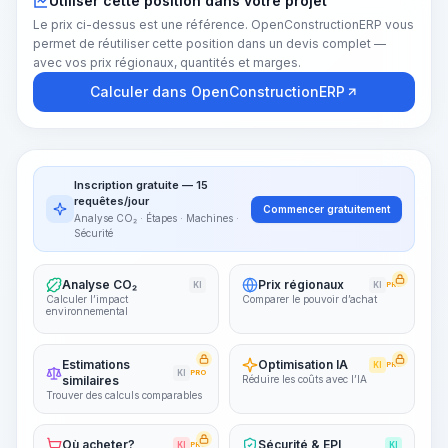
Utiliser cette position dans votre projet
Le prix ci-dessus est une référence. OpenConstructionERP vous
permet de réutiliser cette position dans un devis complet —
avec vos prix régionaux, quantités et marges.
Calculer dans OpenConstructionERP
Inscription gratuite — 15
requêtes/jour
Commencer gratuitement
Analyse CO₂ · Étapes · Machines ·
Sécurité
Analyse CO₂
Prix régionaux
KI
KI
PRO
Calculer l’impact
Comparer le pouvoir d’achat
environnemental
Estimations
Optimisation IA
KI
PRO
KI
PRO
similaires
Réduire les coûts avec l’IA
Trouver des calculs comparables
Où acheter?
Sécurité & EPI
KI
PRO
KI