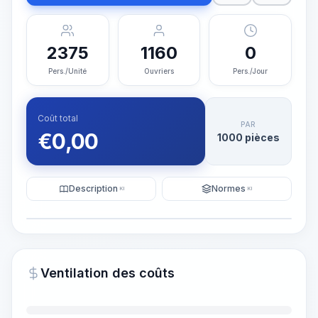
2375
1160
0
Pers./Unité
Ouvriers
Pers./Jour
Coût total
PAR
€
0,00
1000 pièces
Description
Normes
KI
KI
Illustration
Générer une visualisation
PRO
Ventilation des coûts
~15-30 Sek.