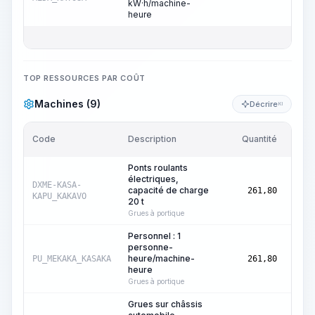
kW·h/machine-
heure
TOP RESSOURCES PAR COÛT
Machines (9)
Décrire
KI
Code
Description
Quantité
Unit
Ponts roulants
électriques,
Heur
DXME-KASA-
capacité de charge
261,80
mach
KAPU_KAKAVO
20 t
Grues à portique
Personnel : 1
personne-
Heur
heure/machine-
PU_MEKAKA_KASAKA
261,80
mach
heure
Grues à portique
Grues sur châssis