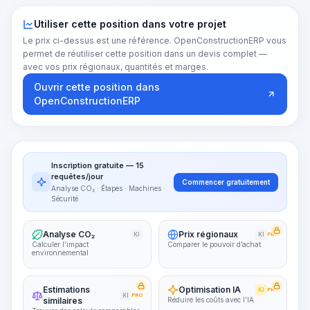
Utiliser cette position dans votre projet
Le prix ci-dessus est une référence. OpenConstructionERP vous
permet de réutiliser cette position dans un devis complet —
avec vos prix régionaux, quantités et marges.
Ouvrir cette position dans
OpenConstructionERP
Inscription gratuite — 15
requêtes/jour
Commencer gratuitement
Analyse CO₂ · Étapes · Machines ·
Sécurité
Analyse CO₂
Prix régionaux
KI
KI
PRO
Calculer l’impact
Comparer le pouvoir d’achat
environnemental
Estimations
Optimisation IA
KI
PRO
KI
PRO
similaires
Réduire les coûts avec l’IA