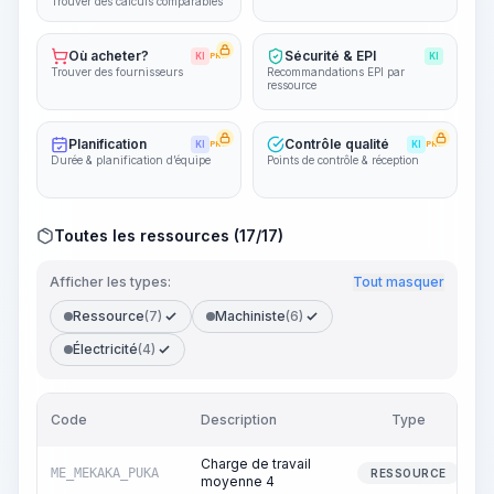
Trouver des calculs comparables
Où acheter?
Sécurité & EPI
KI
PRO
KI
Trouver des fournisseurs
Recommandations EPI par
ressource
Planification
Contrôle qualité
KI
PRO
KI
PRO
Durée & planification d’équipe
Points de contrôle & réception
Toutes les ressources (17/17)
Afficher les types:
Tout masquer
Ressource
(7)
Machiniste
(6)
Électricité
(4)
Code
Description
Type
Charge de travail
ME_MEKAKA_PUKA
RESSOURCE
moyenne 4