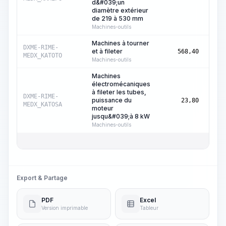
d&#039;un
diamètre extérieur
de 219 à 530 mm
Machines-outils
Machines à tourner
Heur
DXME-RIME-
et à fileter
568,40
mach
MEDX_KATOTO
Machines-outils
Machines
électromécaniques
à fileter les tubes,
Heur
DXME-RIME-
puissance du
23,80
mach
MEDX_KATOSA
moteur
jusqu&#039;à 8 kW
Machines-outils
Export & Partage
PDF
Excel
Version imprimable
Tableur