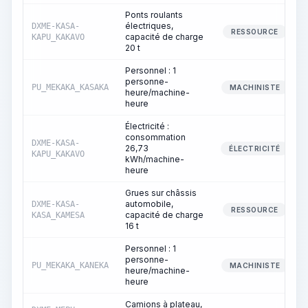
Ponts roulants
électriques,
DXME-KASA-
RESSOURCE
capacité de charge
KAPU_KAKAVO
20 t
Personnel : 1
personne-
PU_MEKAKA_KASAKA
MACHINISTE
heure/machine-
heure
Électricité :
consommation
DXME-KASA-
26,73
ÉLECTRICITÉ
KAPU_KAKAVO
kWh/machine-
heure
Grues sur châssis
automobile,
DXME-KASA-
RESSOURCE
capacité de charge
KASA_KAMESA
16 t
Personnel : 1
personne-
PU_MEKAKA_KANEKA
MACHINISTE
heure/machine-
heure
Camions à plateau,