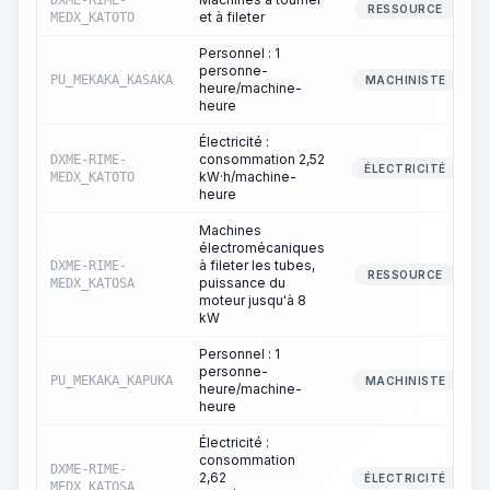
DXME-RIME-
RESSOURCE
et à fileter
MEDX_KATOTO
Personnel : 1
personne-
PU_MEKAKA_KASAKA
MACHINISTE
heure/machine-
heure
Électricité :
consommation 2,52
DXME-RIME-
ÉLECTRICITÉ
kW·h/machine-
MEDX_KATOTO
heure
Machines
électromécaniques
à fileter les tubes,
DXME-RIME-
RESSOURCE
puissance du
MEDX_KATOSA
moteur jusqu'à 8
kW
Personnel : 1
personne-
PU_MEKAKA_KAPUKA
MACHINISTE
heure/machine-
heure
Électricité :
consommation
DXME-RIME-
2,62
ÉLECTRICITÉ
MEDX_KATOSA