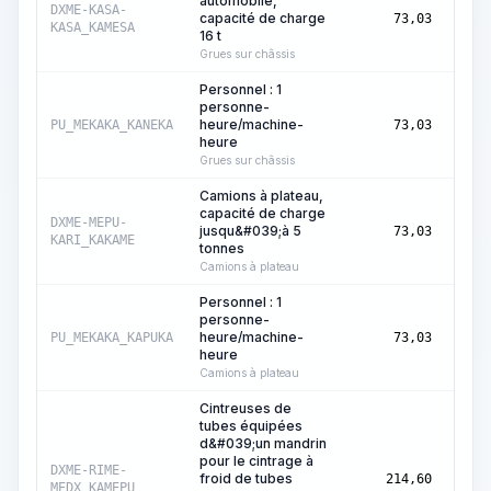
automobile,
Heur
DXME-KASA-
capacité de charge
73,03
mach
KASA_KAMESA
16 t
Grues sur châssis
Personnel : 1
personne-
Heur
heure/machine-
PU_MEKAKA_KANEKA
73,03
mach
heure
Grues sur châssis
Camions à plateau,
capacité de charge
Heur
DXME-MEPU-
jusqu&#039;à 5
73,03
mach
KARI_KAKAME
tonnes
Camions à plateau
Personnel : 1
personne-
Heur
heure/machine-
PU_MEKAKA_KAPUKA
73,03
mach
heure
Camions à plateau
Cintreuses de
tubes équipées
d&#039;un mandrin
pour le cintrage à
Heur
DXME-RIME-
froid de tubes
214,60
mach
MEDX_KAMEPU