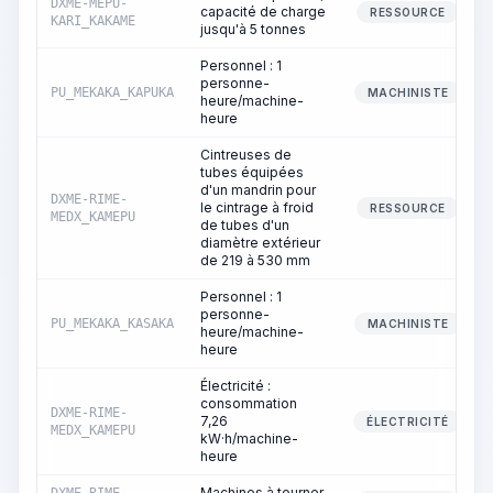
DXME-MEPU-
capacité de charge
RESSOURCE
KARI_KAKAME
jusqu'à 5 tonnes
Personnel : 1
personne-
PU_MEKAKA_KAPUKA
MACHINISTE
heure/machine-
heure
Cintreuses de
tubes équipées
d'un mandrin pour
DXME-RIME-
le cintrage à froid
RESSOURCE
MEDX_KAMEPU
de tubes d'un
diamètre extérieur
de 219 à 530 mm
Personnel : 1
personne-
PU_MEKAKA_KASAKA
MACHINISTE
heure/machine-
heure
Électricité :
consommation
DXME-RIME-
7,26
ÉLECTRICITÉ
MEDX_KAMEPU
kW·h/machine-
heure
Machines à tourner