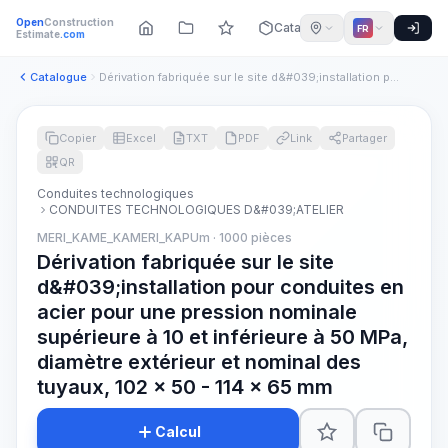
Open
Construction
Catalogue
FR
Estimate
.com
Catalogue
Dérivation fabriquée sur le site d&#039;installation pour co...
Copier
Excel
TXT
PDF
Link
Partager
QR
Conduites technologiques
CONDUITES TECHNOLOGIQUES D&#039;ATELIER
MERI_KAME_KAMERI_KAPUm · 1000 pièces
Dérivation fabriquée sur le site
d&#039;installation pour conduites en
acier pour une pression nominale
supérieure à 10 et inférieure à 50 MPa,
diamètre extérieur et nominal des
tuyaux, 102 x 50 - 114 x 65 mm
Calcul